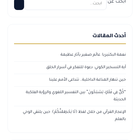
ابحث عن:
أحدث المقالات
نعمة البكتيريا: عالَم صغير بآثار عظيمة
آية التسخير الكوني: دعوة للتفكر في أسرار الخلق
حين تنهار المناعة الداخلية… تتداعى الأمم علينا
“كُلٌّ فِي فَلَكٍ يَسْبَحُونَ” بين التفسير اللغوي والرؤية الفلكية
الحديثة
الإعجاز القرآني من خلال لفظ ﴿لَا يَحْطِمَنَّكُمْ﴾: حين يلتقي الوحي
بالعلم