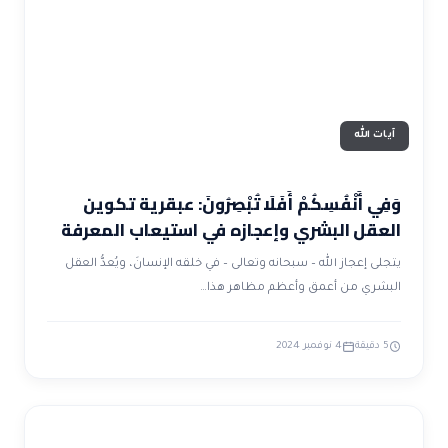
آيات الله
وَفِي أَنْفُسِكُمْ أَفَلَا تُبْصِرُونَ: عبقرية تكوين
العقل البشري وإعجازه في استيعاب المعرفة
يتجلى إعجاز الله – سبحانه وتعالى – في خلقه الإنسانَ، ويُعدُّ العقل
البشري من أعمق وأعظم مظاهر هذا…
5 دقيقة
4 نوفمبر 2024