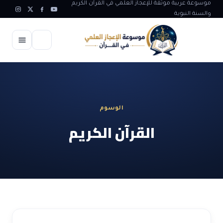
موسوعة عربية موثقة للإعجاز العلمي في القرآن الكريم
والسنة النبوية
الرئيسية
الإعجاز العلمي
الوسوم
الاعجاز العلمي في علوم الأرض
آيات الله
القرآن الكريم
الاعجاز الغيبي في القرآن
آيات الله في جسم الانسان
المقالات
الاعجاز في علوم الفلك والفضاء
آيات الله في خلق الحيوان
ابداعات اسلامية
شبهات وردود
الاعجاز العلمي في الكائنات الحية
آيات الله في خلق الكون
تأملات قرآنية
التطور والالحاد
المرئيات
الاعجاز البياني و اللغوي في القرآن
آيات الله في خلق النباتات
روائع الهدى النبوي
حول الاسلام
المؤلفون
الاعجاز العلمي علوم الطب و الحياة