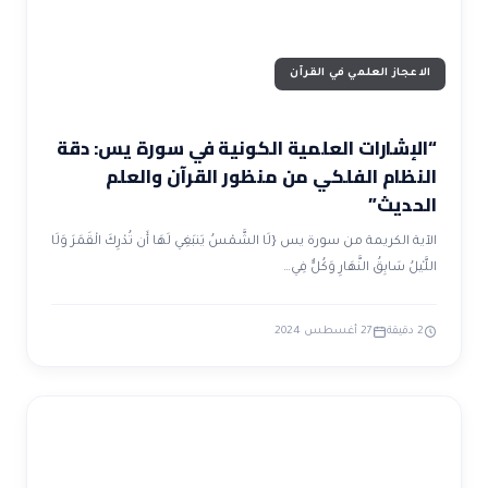
الاعجاز العلمي في القرآن
“الإشارات العلمية الكونية في سورة يس: دقة
النظام الفلكي من منظور القرآن والعلم
الحديث”
الآية الكريمة من سورة يس {لَا الشَّمْسُ يَنبَغِي لَهَا أَن تُدْرِكَ الْقَمَرَ وَلَا
اللَّيْلُ سَابِقُ النَّهَارِ وَكُلٌّ فِي…
2 دقيقة
27 أغسطس 2024