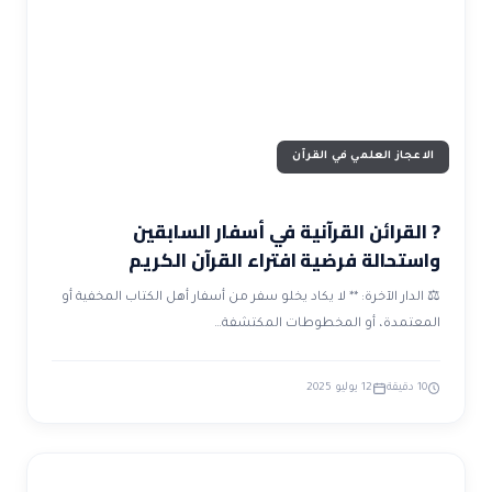
ضوابط و تأصيل الاعجاز
حول الاعجاز
الاعجاز التشريعي في القرآن
تواصل معنا
قصص للعبرة
حول السنة
مسلمين جدد
حول القراّن
مقالات اسلامية
الاعجاز العلمي في القرآن
? القرائن القرآنية في أسفار السابقين
واستحالة فرضية افتراء القرآن الكريم
⚖️ الدار الآخرة: ** لا يكاد يخلو سفر من أسفار أهل الكتاب المخفية أو
المعتمدة، أو المخطوطات المكتشفة…
10 دقيقة
12 يوليو 2025