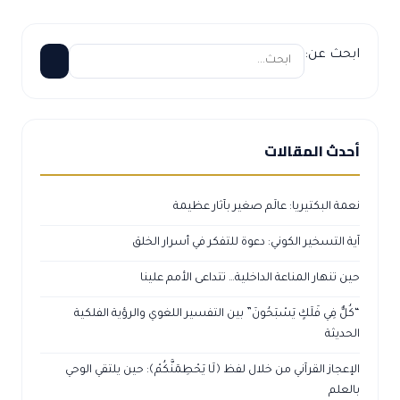
ابحث عن:
أحدث المقالات
نعمة البكتيريا: عالَم صغير بآثار عظيمة
آية التسخير الكوني: دعوة للتفكر في أسرار الخلق
حين تنهار المناعة الداخلية… تتداعى الأمم علينا
“كُلٌّ فِي فَلَكٍ يَسْبَحُونَ” بين التفسير اللغوي والرؤية الفلكية
الحديثة
الإعجاز القرآني من خلال لفظ ﴿لَا يَحْطِمَنَّكُمْ﴾: حين يلتقي الوحي
بالعلم