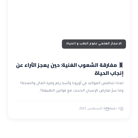
ضوابط و تأصيل الاعجاز
حول الاعجاز
الاعجاز التشريعي في القرآن
تواصل معنا
قصص للعبرة
حول السنة
مسلمين جدد
حول القراّن
مقالات اسلامية
الاعجاز العلمي علوم الطب و الحياة
🧬 مفارقة الشعوب الغنية: حين يعجز الثراء عن
إنجاب الحياة
لماذا تتناقص المواليد في أوروبا وآسيا رغم وفرة المال والصحة؟
وما سرّ تعارض الإنسان الحديث مع قوانين الطبيعة؟…
3 دقيقة
4 أغسطس 2025