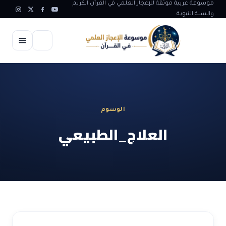
موسوعة عربية موثقة للإعجاز العلمي في القرآن الكريم
والسنة النبوية
الرئيسية
الإعجاز العلمي
الوسوم
الاعجاز العلمي في علوم الأرض
آيات الله
العلاج_الطبيعي
الاعجاز الغيبي في القرآن
آيات الله في جسم الانسان
المقالات
الاعجاز في علوم الفلك والفضاء
آيات الله في خلق الحيوان
ابداعات اسلامية
شبهات وردود
الاعجاز العلمي في الكائنات الحية
آيات الله في خلق الكون
تأملات قرآنية
التطور والالحاد
المرئيات
الاعجاز البياني و اللغوي في القرآن
آيات الله في خلق النباتات
روائع الهدى النبوي
حول الاسلام
المؤلفون
الاعجاز العلمي علوم الطب و الحياة