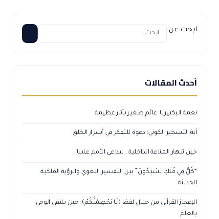
ابحث عن:
أحدث المقالات
نعمة البكتيريا: عالَم صغير بآثار عظيمة
آية التسخير الكوني: دعوة للتفكر في أسرار الخلق
حين تنهار المناعة الداخلية… تتداعى الأمم علينا
“كُلٌّ فِي فَلَكٍ يَسْبَحُونَ” بين التفسير اللغوي والرؤية الفلكية
الحديثة
الإعجاز القرآني من خلال لفظ ﴿لَا يَحْطِمَنَّكُمْ﴾: حين يلتقي الوحي
بالعلم