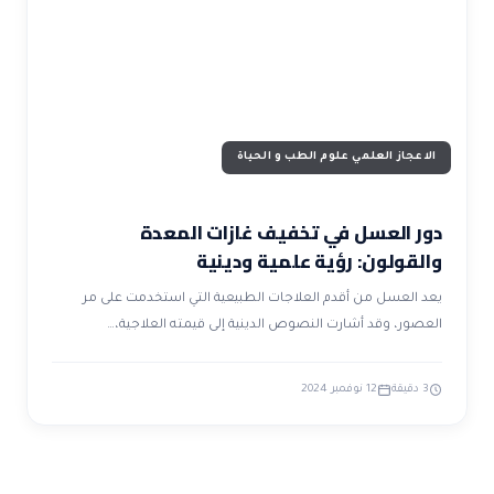
ضوابط و تأصيل الاعجاز
حول الاعجاز
الاعجاز التشريعي في القرآن
تواصل معنا
قصص للعبرة
حول السنة
مسلمين جدد
حول القراّن
مقالات اسلامية
الاعجاز العلمي علوم الطب و الحياة
دور العسل في تخفيف غازات المعدة
والقولون: رؤية علمية ودينية
يعد العسل من أقدم العلاجات الطبيعية التي استخدمت على مر
العصور، وقد أشارت النصوص الدينية إلى قيمته العلاجية،…
3 دقيقة
12 نوفمبر 2024