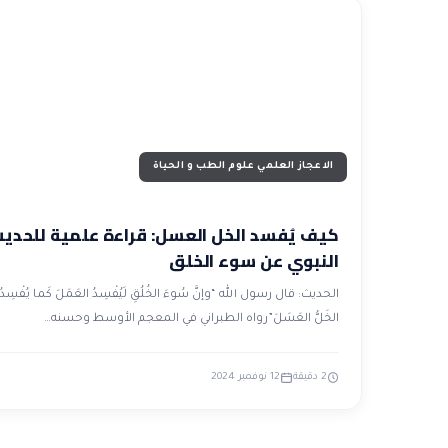
الاعجاز العلمي علوم الطب و الحياة
كيف يُفسد الخل العسل: قراءة علمية للحدي
النبوي عن سوء الخلق
الحديث: قال رسول الله “وإنَّ سُوءَ الخُلُقِ لَيُفْسِدُ العَمَلَ كَما يُفْسِدُ
الخَلُّ العَسَلَ”رواه الطبراني في المعجم الأوسط وحسنه…
2 دقيقة
12 نوفمبر 2024