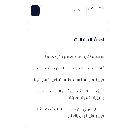
ابحث عن:
أحدث المقالات
نعمة البكتيريا: عالَم صغير بآثار عظيمة
آية التسخير الكوني: دعوة للتفكر في أسرار الخلق
حين تنهار المناعة الداخلية… تتداعى الأمم علينا
“كُلٌّ فِي فَلَكٍ يَسْبَحُونَ” بين التفسير اللغوي
والرؤية الفلكية الحديثة
الإعجاز القرآني من خلال لفظ ﴿لَا يَحْطِمَنَّكُمْ﴾:
حين يلتقي الوحي بالعلم