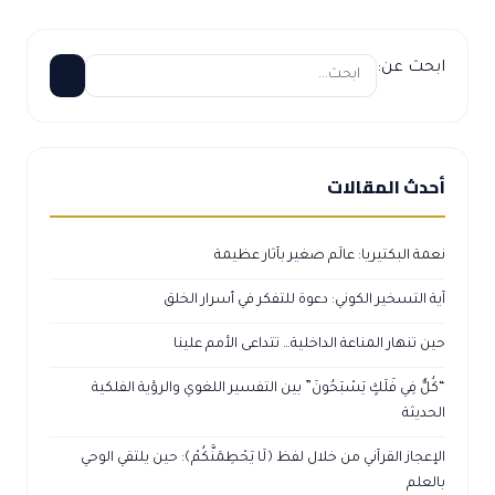
ابحث عن:
أحدث المقالات
نعمة البكتيريا: عالَم صغير بآثار عظيمة
آية التسخير الكوني: دعوة للتفكر في أسرار الخلق
حين تنهار المناعة الداخلية… تتداعى الأمم علينا
“كُلٌّ فِي فَلَكٍ يَسْبَحُونَ” بين التفسير اللغوي والرؤية الفلكية
الحديثة
الإعجاز القرآني من خلال لفظ ﴿لَا يَحْطِمَنَّكُمْ﴾: حين يلتقي الوحي
بالعلم