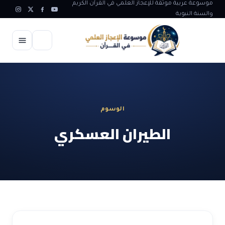
موسوعة عربية موثقة للإعجاز العلمي في القرآن الكريم
والسنة النبوية
الرئيسية
الإعجاز العلمي
الوسوم
الاعجاز العلمي في علوم الأرض
آيات الله
الطيران العسكري
الاعجاز الغيبي في القرآن
آيات الله في جسم الانسان
المقالات
الاعجاز في علوم الفلك والفضاء
آيات الله في خلق الحيوان
ابداعات اسلامية
شبهات وردود
الاعجاز العلمي في الكائنات الحية
آيات الله في خلق الكون
تأملات قرآنية
التطور والالحاد
المرئيات
الاعجاز البياني و اللغوي في القرآن
آيات الله في خلق النباتات
روائع الهدى النبوي
حول الاسلام
المؤلفون
الاعجاز العلمي علوم الطب و الحياة