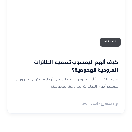
ضوابط و تأصيل الاعجاز
حول الاعجاز
الاعجاز التشريعي في القرآن
تواصل معنا
قصص للعبرة
حول السنة
مسلمين جدد
حول القراّن
مقالات اسلامية
آيات الله
كيف ألهم اليعسوب تصميم الطائرات
المروحية الهجومية؟
هل تخيلت يوماً أن حشرة رقيقة تطير بين الأزهار قد تكون السر وراء
تصميم أقوى الطائرات المروحية الهجومية؟…
3 دقيقة
4 أكتوبر 2024