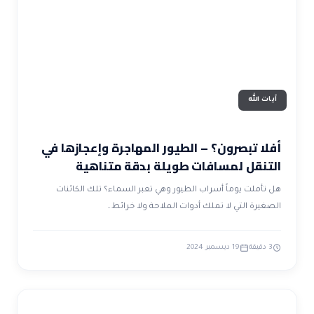
ضوابط و تأصيل الاعجاز
حول الاعجاز
الاعجاز التشريعي في القرآن
تواصل معنا
قصص للعبرة
حول السنة
مسلمين جدد
حول القراّن
مقالات اسلامية
آيات الله
أفلا تبصرون؟ – الطيور المهاجرة وإعجازها في
التنقل لمسافات طويلة بدقة متناهية
هل تأملت يوماً أسراب الطيور وهي تعبر السماء؟ تلك الكائنات
الصغيرة التي لا تملك أدوات الملاحة ولا خرائط…
3 دقيقة
19 ديسمبر 2024