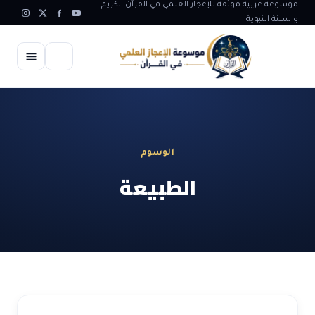
موسوعة عربية موثقة للإعجاز العلمي في القرآن الكريم
والسنة النبوية
الرئيسية
الإعجاز العلمي
الوسوم
الاعجاز العلمي في علوم الأرض
آيات الله
الطبيعة
الاعجاز الغيبي في القرآن
آيات الله في جسم الانسان
المقالات
الاعجاز في علوم الفلك والفضاء
آيات الله في خلق الحيوان
ابداعات اسلامية
شبهات وردود
الاعجاز العلمي في الكائنات الحية
آيات الله في خلق الكون
تأملات قرآنية
التطور والالحاد
المرئيات
الاعجاز البياني و اللغوي في القرآن
آيات الله في خلق النباتات
روائع الهدى النبوي
حول الاسلام
المؤلفون
الاعجاز العلمي علوم الطب و الحياة