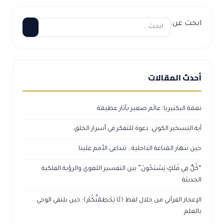
ابحث عن:
أحدث المقالات
نعمة البكتيريا: عالَم صغير بآثار عظيمة
آية التسخير الكوني: دعوة للتفكر في أسرار الخلق
حين تنهار المناعة الداخلية… تتداعى الأمم علينا
“كُلٌّ فِي فَلَكٍ يَسْبَحُونَ” بين التفسير اللغوي والرؤية الفلكية
الحديثة
الإعجاز القرآني من خلال لفظ ﴿لَا يَحْطِمَنَّكُمْ﴾: حين يلتقي الوحي
بالعلم