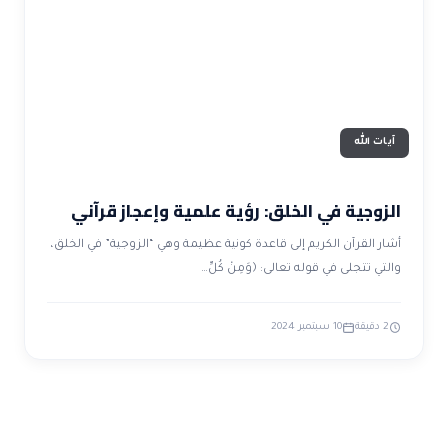
ضوابط و تأصيل الاعجاز
حول الاعجاز
الاعجاز التشريعي في القرآن
تواصل معنا
قصص للعبرة
حول السنة
مسلمين جدد
حول القراّن
مقالات اسلامية
آيات الله
الزوجية في الخلق: رؤية علمية وإعجاز قرآني
أشار القرآن الكريم إلى قاعدة كونية عظيمة وهي “الزوجية” في الخلق،
والتي تتجلى في قوله تعالى: ﴿وَمِنْ كُلِّ…
2 دقيقة
10 سبتمبر 2024