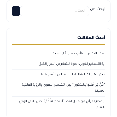
ابحث عن:
أحدث المقالات
نعمة البكتيريا: عالَم صغير بآثار عظيمة
آية التسخير الكوني: دعوة للتفكر في أسرار الخلق
حين تنهار المناعة الداخلية… تتداعى الأمم علينا
“كُلٌّ فِي فَلَكٍ يَسْبَحُونَ” بين التفسير اللغوي والرؤية الفلكية
الحديثة
الإعجاز القرآني من خلال لفظ ﴿لَا يَحْطِمَنَّكُمْ﴾: حين يلتقي الوحي
بالعلم