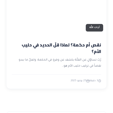
آيات الله
نقص أم حكمة؟ لماذا قلّ الحديد في حليب
الأم؟
رُبّ تساؤلٍ عن القلّة يكشف عن وفرةٍ في الحكمة. ولعلّ ما يبدو
نقصاً في تركيب حليب الأم هو…
3 دقيقة
25 يونيو 2025