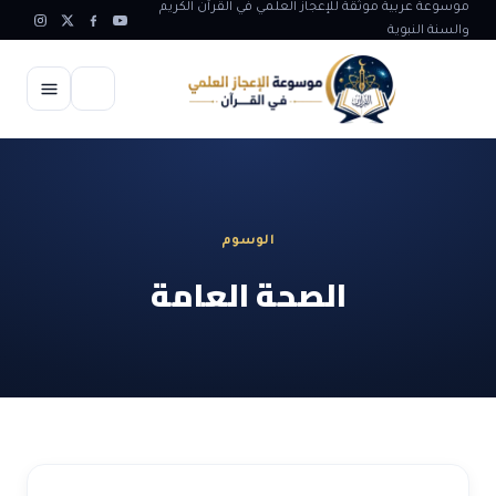
موسوعة عربية موثقة للإعجاز العلمي في القرآن الكريم
والسنة النبوية
الرئيسية
الإعجاز العلمي
الوسوم
الاعجاز العلمي في علوم الأرض
آيات الله
الصحة العامة
الاعجاز الغيبي في القرآن
آيات الله في جسم الانسان
المقالات
الاعجاز في علوم الفلك والفضاء
آيات الله في خلق الحيوان
ابداعات اسلامية
شبهات وردود
الاعجاز العلمي في الكائنات الحية
آيات الله في خلق الكون
تأملات قرآنية
التطور والالحاد
المرئيات
الاعجاز البياني و اللغوي في القرآن
آيات الله في خلق النباتات
روائع الهدى النبوي
حول الاسلام
المؤلفون
الاعجاز العلمي علوم الطب و الحياة