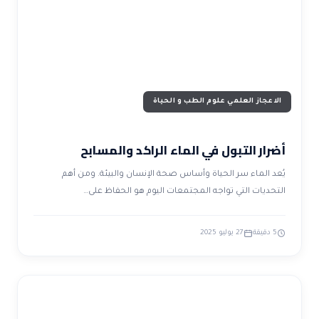
ضوابط و تأصيل الاعجاز
حول الاعجاز
الاعجاز التشريعي في القرآن
تواصل معنا
قصص للعبرة
حول السنة
مسلمين جدد
حول القراّن
مقالات اسلامية
الاعجاز العلمي علوم الطب و الحياة
أضرار التبول في الماء الراكد والمسابح
يُعد الماء سر الحياة وأساس صحة الإنسان والبيئة. ومن أهم
التحديات التي تواجه المجتمعات اليوم هو الحفاظ على…
5 دقيقة
27 يوليو 2025