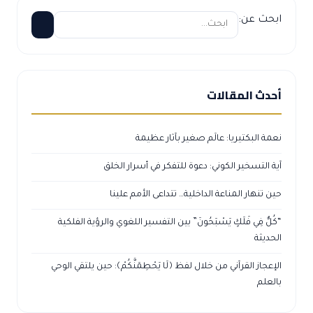
ابحث عن:
أحدث المقالات
نعمة البكتيريا: عالَم صغير بآثار عظيمة
آية التسخير الكوني: دعوة للتفكر في أسرار الخلق
حين تنهار المناعة الداخلية… تتداعى الأمم علينا
“كُلٌّ فِي فَلَكٍ يَسْبَحُونَ” بين التفسير اللغوي والرؤية الفلكية
الحديثة
الإعجاز القرآني من خلال لفظ ﴿لَا يَحْطِمَنَّكُمْ﴾: حين يلتقي الوحي
بالعلم