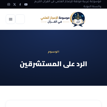
موسوعة عربية موثقة للإعجاز العلمي في القرآن الكريم
والسنة النبوية
الرئيسية
الإعجاز العلمي
الوسوم
الاعجاز العلمي في علوم الأرض
آيات الله
الرد على المستشرقين
الاعجاز الغيبي في القرآن
آيات الله في جسم الانسان
المقالات
الاعجاز في علوم الفلك والفضاء
آيات الله في خلق الحيوان
ابداعات اسلامية
شبهات وردود
الاعجاز العلمي في الكائنات الحية
آيات الله في خلق الكون
تأملات قرآنية
التطور والالحاد
المرئيات
الاعجاز البياني و اللغوي في القرآن
آيات الله في خلق النباتات
روائع الهدى النبوي
حول الاسلام
المؤلفون
الاعجاز العلمي علوم الطب و الحياة