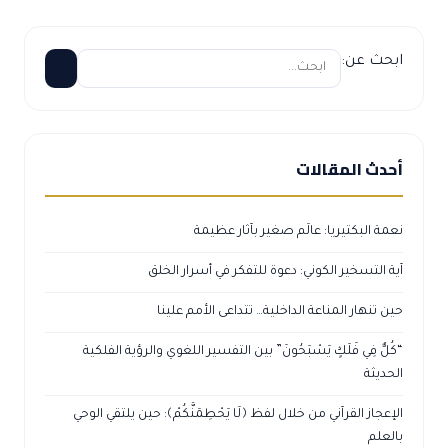
ابحث عن:
أحدث المقالات
نعمة البكتيريا: عالَم صغير بآثار عظيمة
آية التسخير الكوني: دعوة للتفكر في أسرار الخلق
حين تنهار المناعة الداخلية… تتداعى الأمم علينا
“كُلٌّ فِي فَلَكٍ يَسْبَحُونَ” بين التفسير اللغوي والرؤية الفلكية
الحديثة
الإعجاز القرآني من خلال لفظ ﴿لَا يَحْطِمَنَّكُمْ﴾: حين يلتقي الوحي
بالعلم