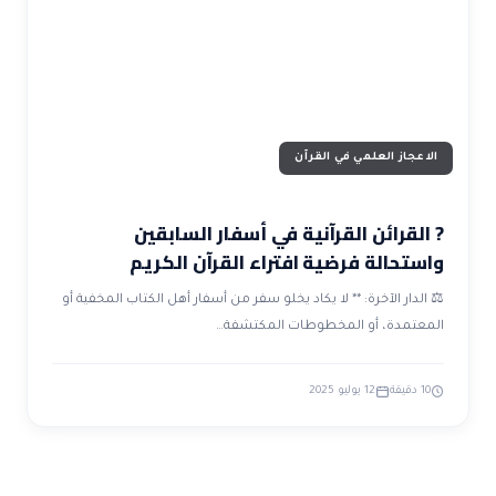
ضوابط و تأصيل الاعجاز
حول الاعجاز
الاعجاز التشريعي في القرآن
تواصل معنا
قصص للعبرة
حول السنة
مسلمين جدد
حول القراّن
مقالات اسلامية
الاعجاز العلمي في القرآن
? القرائن القرآنية في أسفار السابقين
واستحالة فرضية افتراء القرآن الكريم
⚖️ الدار الآخرة: ** لا يكاد يخلو سفر من أسفار أهل الكتاب المخفية أو
المعتمدة، أو المخطوطات المكتشفة…
10 دقيقة
12 يوليو 2025