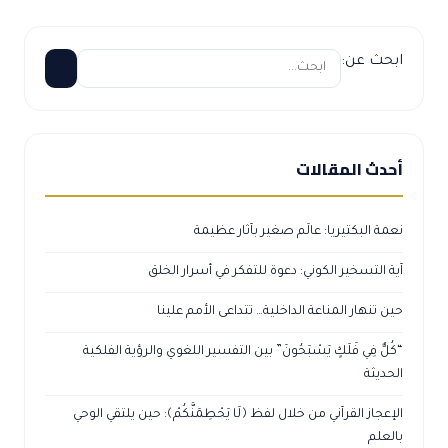
ابحث عن:
أحدث المقالات
نعمة البكتيريا: عالَم صغير بآثار عظيمة
آية التسخير الكوني: دعوة للتفكر في أسرار الخلق
حين تنهار المناعة الداخلية… تتداعى الأمم علينا
“كُلٌّ فِي فَلَكٍ يَسْبَحُونَ” بين التفسير اللغوي والرؤية الفلكية
الحديثة
الإعجاز القرآني من خلال لفظ ﴿لَا يَحْطِمَنَّكُمْ﴾: حين يلتقي الوحي
بالعلم