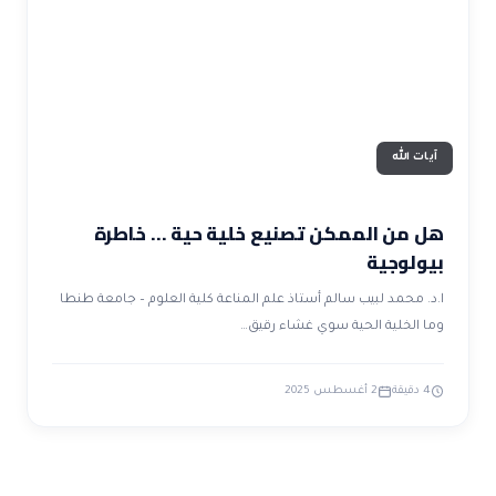
ضوابط و تأصيل الاعجاز
حول الاعجاز
الاعجاز التشريعي في القرآن
تواصل معنا
قصص للعبرة
حول السنة
مسلمين جدد
حول القراّن
مقالات اسلامية
آيات الله
هل من الممكن تصنيع خلية حية … خاطرة
بيولوجية
ا.د. محمد لبيب سالم أستاذ علم المناعة كلية العلوم – جامعة طنطا
وما الخلية الحية سوي غشاء رقيق…
4 دقيقة
2 أغسطس 2025