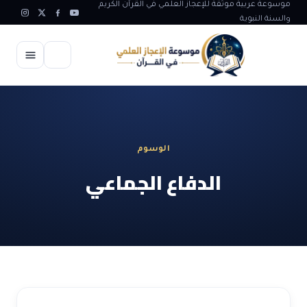
موسوعة عربية موثقة للإعجاز العلمي في القرآن الكريم
والسنة النبوية
الرئيسية
الإعجاز العلمي
الوسوم
الاعجاز العلمي في علوم الأرض
آيات الله
الدفاع الجماعي
الاعجاز الغيبي في القرآن
آيات الله في جسم الانسان
المقالات
الاعجاز في علوم الفلك والفضاء
آيات الله في خلق الحيوان
ابداعات اسلامية
شبهات وردود
الاعجاز العلمي في الكائنات الحية
آيات الله في خلق الكون
تأملات قرآنية
التطور والالحاد
المرئيات
الاعجاز البياني و اللغوي في القرآن
آيات الله في خلق النباتات
روائع الهدى النبوي
حول الاسلام
المؤلفون
الاعجاز العلمي علوم الطب و الحياة