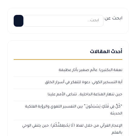
ابحث عن:
أحدث المقالات
نعمة البكتيريا: عالَم صغير بآثار عظيمة
آية التسخير الكوني: دعوة للتفكر في أسرار الخلق
حين تنهار المناعة الداخلية… تتداعى الأمم علينا
“كُلٌّ فِي فَلَكٍ يَسْبَحُونَ” بين التفسير اللغوي والرؤية الفلكية
الحديثة
الإعجاز القرآني من خلال لفظ ﴿لَا يَحْطِمَنَّكُمْ﴾: حين يلتقي الوحي
بالعلم