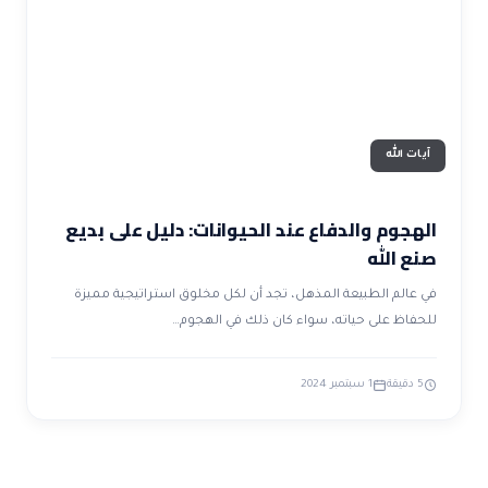
ضوابط و تأصيل الاعجاز
حول الاعجاز
الاعجاز التشريعي في القرآن
تواصل معنا
قصص للعبرة
حول السنة
مسلمين جدد
حول القراّن
مقالات اسلامية
آيات الله
الهجوم والدفاع عند الحيوانات: دليل على بديع
صنع الله
في عالم الطبيعة المذهل، تجد أن لكل مخلوق استراتيجية مميزة
للحفاظ على حياته، سواء كان ذلك في الهجوم…
5 دقيقة
1 سبتمبر 2024