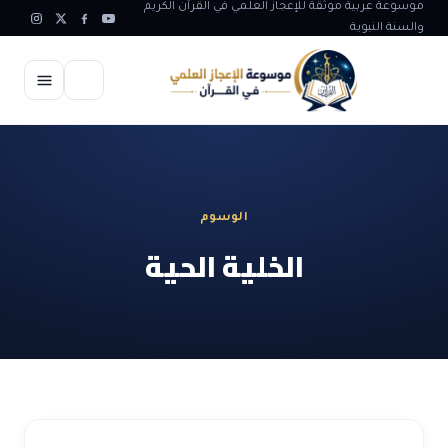
موسوعة عربية موثقة للإعجاز العلمي في القرآن الكريم
والسنة النبوية
الرئيسية
الإعجاز العلمي
الوسوم
الاعجاز العلمي في علوم الأرض
آيات الله
الخلية الحية
الاعجاز الغيبي في القرآن
آيات الله في جسم الانسان
المقالات
الاعجاز في علوم الفلك والفضاء
آيات الله في خلق الحيوان
ابداعات اسلامية
شبهات وردود
الاعجاز العلمي في الكائنات الحية
آيات الله في خلق الكون
تأملات قرآنية
التطور والالحاد
المرئيات
الاعجاز البياني و اللغوي في القرآن
آيات الله في خلق النباتات
روائع الهدى النبوي
حول الاسلام
المؤلفون
الاعجاز العلمي علوم الطب و الحياة