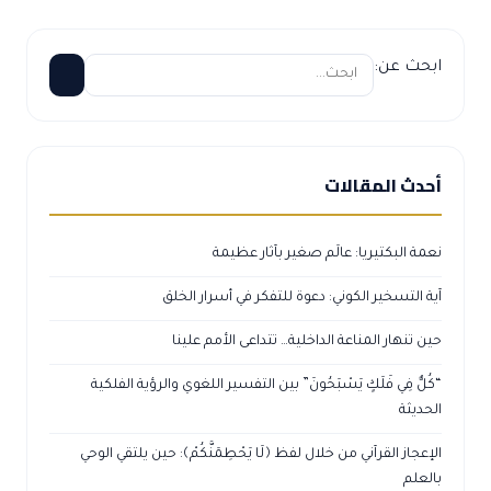
ابحث عن:
أحدث المقالات
نعمة البكتيريا: عالَم صغير بآثار عظيمة
آية التسخير الكوني: دعوة للتفكر في أسرار الخلق
حين تنهار المناعة الداخلية… تتداعى الأمم علينا
“كُلٌّ فِي فَلَكٍ يَسْبَحُونَ” بين التفسير اللغوي والرؤية الفلكية
الحديثة
الإعجاز القرآني من خلال لفظ ﴿لَا يَحْطِمَنَّكُمْ﴾: حين يلتقي الوحي
بالعلم