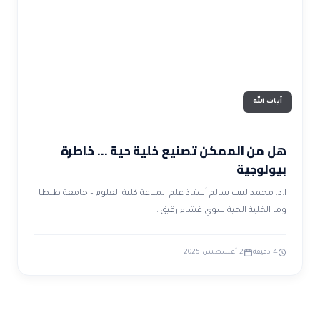
ضوابط و تأصيل الاعجاز
حول الاعجاز
الاعجاز التشريعي في القرآن
تواصل معنا
قصص للعبرة
حول السنة
مسلمين جدد
حول القراّن
مقالات اسلامية
آيات الله
هل من الممكن تصنيع خلية حية … خاطرة
بيولوجية
ا.د. محمد لبيب سالم أستاذ علم المناعة كلية العلوم – جامعة طنطا
وما الخلية الحية سوي غشاء رقيق…
4 دقيقة
2 أغسطس 2025