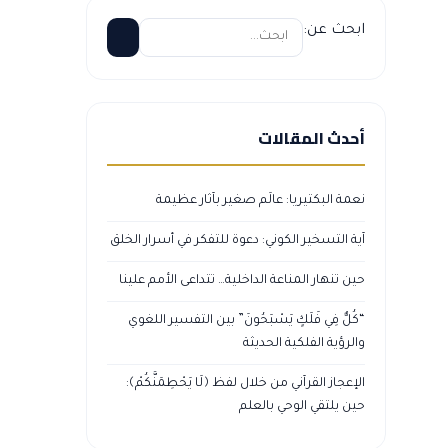
ابحث عن:
أحدث المقالات
نعمة البكتيريا: عالَم صغير بآثار عظيمة
آية التسخير الكوني: دعوة للتفكر في أسرار الخلق
حين تنهار المناعة الداخلية… تتداعى الأمم علينا
“كُلٌّ فِي فَلَكٍ يَسْبَحُونَ” بين التفسير اللغوي
والرؤية الفلكية الحديثة
الإعجاز القرآني من خلال لفظ ﴿لَا يَحْطِمَنَّكُمْ﴾:
حين يلتقي الوحي بالعلم