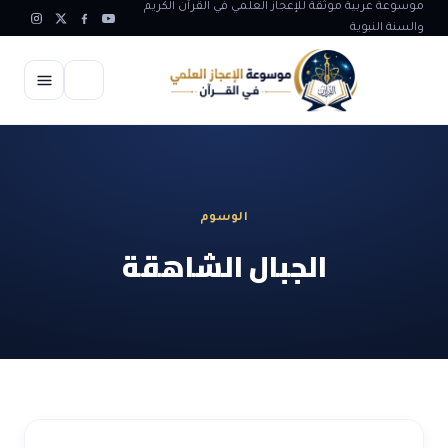
موسوعة عربية موثقة للإعجاز العلمي في القرآن الكريم
والسنة النبوية
الرئيسية
الإعجاز العلمي
الوسوم
الاعجاز العلمي في علوم الأرض
آيات الله
الجبال الشاهقة
الاعجاز الغيبي في القرآن
آيات الله في جسم الانسان
المقالات
الاعجاز في علوم الفلك والفضاء
آيات الله في خلق الحيوان
ابداعات اسلامية
شبهات وردود
الاعجاز العلمي في الكائنات الحية
آيات الله في خلق الكون
تأملات قرآنية
التطور والالحاد
المرئيات
الاعجاز البياني و اللغوي في القرآن
آيات الله في خلق النباتات
روائع الهدى النبوي
حول الاسلام
المؤلفون
الاعجاز العلمي علوم الطب و الحياة