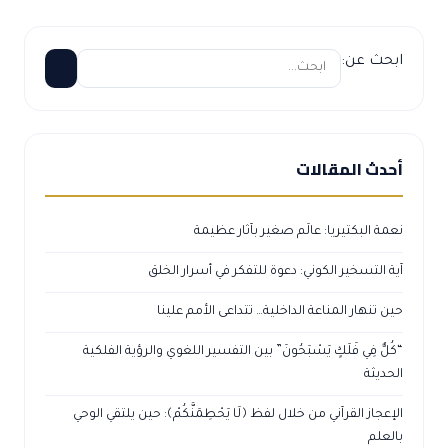
ابحث عن:
أحدث المقالات
نعمة البكتيريا: عالَم صغير بآثار عظيمة
آية التسخير الكوني: دعوة للتفكر في أسرار الخلق
حين تنهار المناعة الداخلية… تتداعى الأمم علينا
“كُلٌّ فِي فَلَكٍ يَسْبَحُونَ” بين التفسير اللغوي والرؤية الفلكية
الحديثة
الإعجاز القرآني من خلال لفظ ﴿لَا يَحْطِمَنَّكُمْ﴾: حين يلتقي الوحي
بالعلم