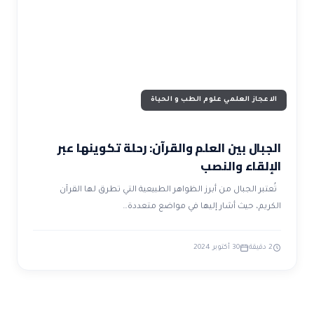
ضوابط و تأصيل الاعجاز
حول الاعجاز
الاعجاز التشريعي في القرآن
تواصل معنا
قصص للعبرة
حول السنة
مسلمين جدد
حول القراّن
مقالات اسلامية
الاعجاز العلمي علوم الطب و الحياة
الجبال بين العلم والقرآن: رحلة تكوينها عبر
الإلقاء والنصب
تُعتبر الجبال من أبرز الظواهر الطبيعية التي تطرق لها القرآن
الكريم، حيث أشار إليها في مواضع متعددة…
2 دقيقة
30 أكتوبر 2024