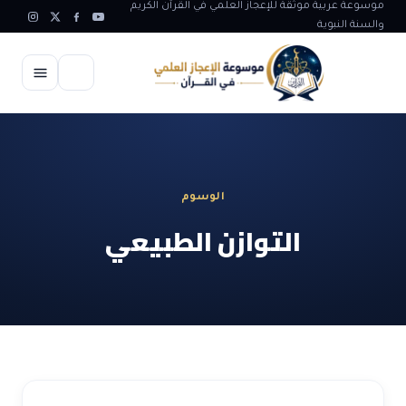
موسوعة عربية موثقة للإعجاز العلمي في القرآن الكريم
والسنة النبوية
الرئيسية
الإعجاز العلمي
الوسوم
الاعجاز العلمي في علوم الأرض
آيات الله
التوازن الطبيعي
الاعجاز الغيبي في القرآن
آيات الله في جسم الانسان
المقالات
الاعجاز في علوم الفلك والفضاء
آيات الله في خلق الحيوان
ابداعات اسلامية
شبهات وردود
الاعجاز العلمي في الكائنات الحية
آيات الله في خلق الكون
تأملات قرآنية
التطور والالحاد
المرئيات
الاعجاز البياني و اللغوي في القرآن
آيات الله في خلق النباتات
روائع الهدى النبوي
حول الاسلام
المؤلفون
الاعجاز العلمي علوم الطب و الحياة