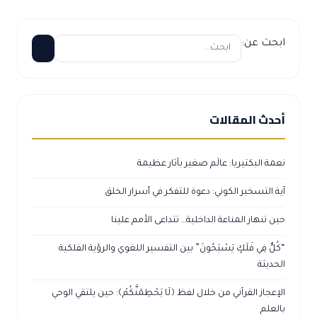
ابحث عن:
أحدث المقالات
نعمة البكتيريا: عالَم صغير بآثار عظيمة
آية التسخير الكوني: دعوة للتفكر في أسرار الخلق
حين تنهار المناعة الداخلية… تتداعى الأمم علينا
“كُلٌّ فِي فَلَكٍ يَسْبَحُونَ” بين التفسير اللغوي والرؤية الفلكية
الحديثة
الإعجاز القرآني من خلال لفظ ﴿لَا يَحْطِمَنَّكُمْ﴾: حين يلتقي الوحي
بالعلم