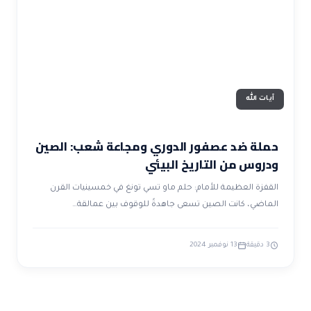
ضوابط و تأصيل الاعجاز
حول الاعجاز
الاعجاز التشريعي في القرآن
تواصل معنا
قصص للعبرة
حول السنة
مسلمين جدد
حول القراّن
مقالات اسلامية
آيات الله
حملة ضد عصفور الدوري ومجاعة شعب: الصين
ودروس من التاريخ البيئي
القفزة العظيمة للأمام: حلم ماو تسي تونغ في خمسينيات القرن
الماضي، كانت الصين تسعى جاهدةً للوقوف بين عمالقة…
3 دقيقة
13 نوفمبر 2024