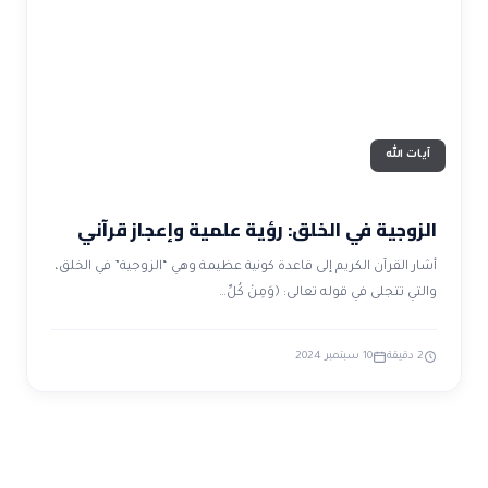
ضوابط و تأصيل الاعجاز
حول الاعجاز
الاعجاز التشريعي في القرآن
تواصل معنا
قصص للعبرة
حول السنة
مسلمين جدد
حول القراّن
مقالات اسلامية
آيات الله
الزوجية في الخلق: رؤية علمية وإعجاز قرآني
أشار القرآن الكريم إلى قاعدة كونية عظيمة وهي “الزوجية” في الخلق،
والتي تتجلى في قوله تعالى: ﴿وَمِنْ كُلِّ…
2 دقيقة
10 سبتمبر 2024