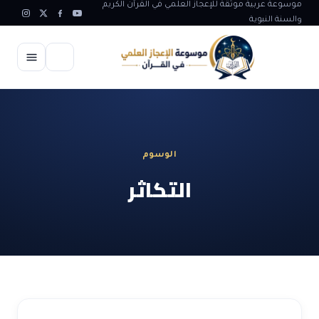
موسوعة عربية موثقة للإعجاز العلمي في القرآن الكريم
والسنة النبوية
الرئيسية
الإعجاز العلمي
الوسوم
الاعجاز العلمي في علوم الأرض
آيات الله
التكاثر
الاعجاز الغيبي في القرآن
آيات الله في جسم الانسان
المقالات
الاعجاز في علوم الفلك والفضاء
آيات الله في خلق الحيوان
ابداعات اسلامية
شبهات وردود
الاعجاز العلمي في الكائنات الحية
آيات الله في خلق الكون
تأملات قرآنية
التطور والالحاد
المرئيات
الاعجاز البياني و اللغوي في القرآن
آيات الله في خلق النباتات
روائع الهدى النبوي
حول الاسلام
المؤلفون
الاعجاز العلمي علوم الطب و الحياة