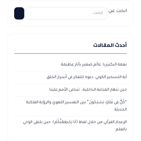
ابحث عن:
أحدث المقالات
نعمة البكتيريا: عالَم صغير بآثار عظيمة
آية التسخير الكوني: دعوة للتفكر في أسرار الخلق
حين تنهار المناعة الداخلية… تتداعى الأمم علينا
“كُلٌّ فِي فَلَكٍ يَسْبَحُونَ” بين التفسير اللغوي والرؤية الفلكية
الحديثة
الإعجاز القرآني من خلال لفظ ﴿لَا يَحْطِمَنَّكُمْ﴾: حين يلتقي الوحي
بالعلم