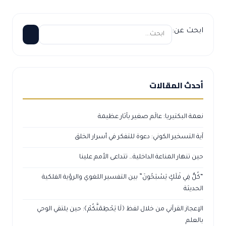
ابحث عن:
أحدث المقالات
نعمة البكتيريا: عالَم صغير بآثار عظيمة
آية التسخير الكوني: دعوة للتفكر في أسرار الخلق
حين تنهار المناعة الداخلية… تتداعى الأمم علينا
“كُلٌّ فِي فَلَكٍ يَسْبَحُونَ” بين التفسير اللغوي والرؤية الفلكية
الحديثة
الإعجاز القرآني من خلال لفظ ﴿لَا يَحْطِمَنَّكُمْ﴾: حين يلتقي الوحي
بالعلم