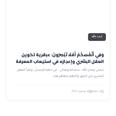
ضوابط و تأصيل الاعجاز
حول الاعجاز
الاعجاز التشريعي في القرآن
تواصل معنا
قصص للعبرة
حول السنة
مسلمين جدد
حول القراّن
مقالات اسلامية
آيات الله
وَفِي أَنْفُسِكُمْ أَفَلَا تُبْصِرُونَ: عبقرية تكوين
العقل البشري وإعجازه في استيعاب المعرفة
يتجلى إعجاز الله – سبحانه وتعالى – في خلقه الإنسانَ، ويُعدُّ العقل
البشري من أعمق وأعظم مظاهر هذا…
5 دقيقة
4 نوفمبر 2024