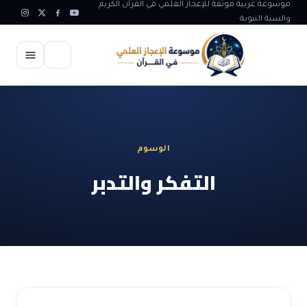
موسوعة عربية موثقة للإعجاز العلمي في القرآن الكريم
والسنة النبوية
الرئيسية
الإعجاز العلمي
الوسوم
الاعجاز العلمي في علوم الأرض
آيات الله
التفكر والتدبر
الاعجاز الغيبي في القرآن
آيات الله في جسم الانسان
المقالات
الاعجاز في علوم الفلك والفضاء
آيات الله في خلق الحيوان
ابداعات اسلامية
شبهات وردود
الاعجاز العلمي في الكائنات الحية
آيات الله في خلق الكون
تأملات قرآنية
التطور والالحاد
المرئيات
الاعجاز البياني و اللغوي في القرآن
آيات الله في خلق النباتات
روائع الهدى النبوي
حول الاسلام
المؤلفون
الاعجاز العلمي علوم الطب و الحياة