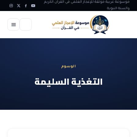
موسوعة عربية موثقة للإعجاز العلمي في القرآن الكريم
والسنة النبوية
الرئيسية
الإعجاز العلمي
الوسوم
الاعجاز العلمي في علوم الأرض
آيات الله
التغذية السليمة
الاعجاز الغيبي في القرآن
آيات الله في جسم الانسان
المقالات
الاعجاز في علوم الفلك والفضاء
آيات الله في خلق الحيوان
ابداعات اسلامية
شبهات وردود
الاعجاز العلمي في الكائنات الحية
آيات الله في خلق الكون
تأملات قرآنية
التطور والالحاد
المرئيات
الاعجاز البياني و اللغوي في القرآن
آيات الله في خلق النباتات
روائع الهدى النبوي
حول الاسلام
المؤلفون
الاعجاز العلمي علوم الطب و الحياة