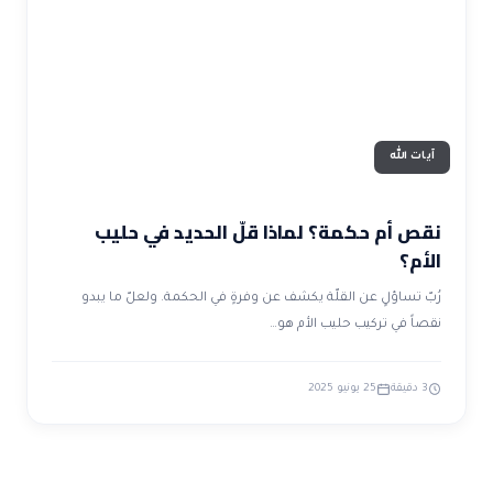
ضوابط و تأصيل الاعجاز
حول الاعجاز
الاعجاز التشريعي في القرآن
تواصل معنا
قصص للعبرة
حول السنة
مسلمين جدد
حول القراّن
مقالات اسلامية
آيات الله
نقص أم حكمة؟ لماذا قلّ الحديد في حليب
الأم؟
رُبّ تساؤلٍ عن القلّة يكشف عن وفرةٍ في الحكمة. ولعلّ ما يبدو
نقصاً في تركيب حليب الأم هو…
3 دقيقة
25 يونيو 2025