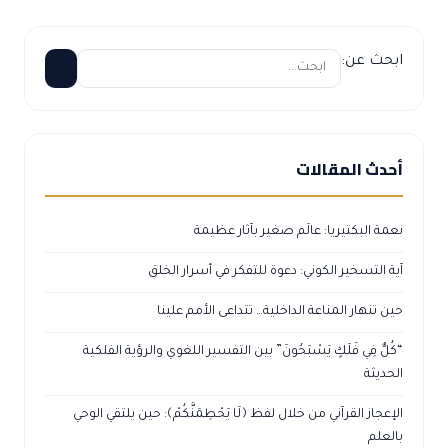
ابحث عن:
أحدث المقالات
نعمة البكتيريا: عالَم صغير بآثار عظيمة
آية التسخير الكوني: دعوة للتفكر في أسرار الخلق
حين تنهار المناعة الداخلية… تتداعى الأمم علينا
“كُلٌّ فِي فَلَكٍ يَسْبَحُونَ” بين التفسير اللغوي والرؤية الفلكية
الحديثة
الإعجاز القرآني من خلال لفظ ﴿لَا يَحْطِمَنَّكُمْ﴾: حين يلتقي الوحي
بالعلم