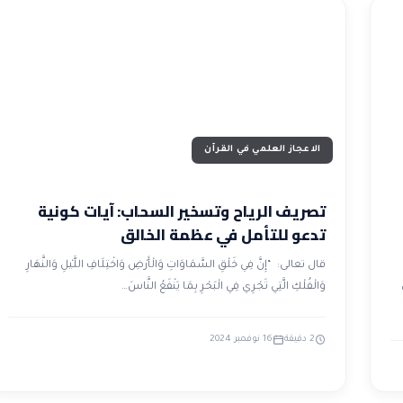
الاعجاز العلمي في القرآن
تصريف الرياح وتسخير السحاب: آيات كونية
تدعو للتأمل في عظمة الخالق
قال تعالى: “إِنَّ فِي خَلْقِ السَّمَاوَاتِ وَالْأَرْضِ وَاخْتِلَافِ اللَّيْلِ وَالنَّهَارِ
وَالْفُلْكِ الَّتِي تَجْرِي فِي الْبَحْرِ بِمَا يَنْفَعُ النَّاسَ…
2 دقيقة
16 نوفمبر 2024