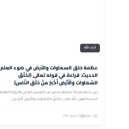
آيات الله
عظمة خلق السماوات والأرض في ضوء العلم
الحديث: قراءة في قوله تعالى ﴿لَخَلْقُ
السَّمَاوَاتِ وَالْأَرْضِ أَكْبَرُ مِنْ خَلْقِ النَّاسِ﴾
بين يديكم قراءةٌ تحليلية تجمع بين التفسير البلاغي والرؤية الكونية
الحديثة لقول الله تعالى:﴿لَخَلْقُ السَّمَاوَاتِ وَالأَرْضِ أَكْبَرُ مِنْ…
3 دقيقة
23 يونيو 2025