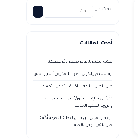
ابحث عن:
أحدث المقالات
نعمة البكتيريا: عالَم صغير بآثار عظيمة
آية التسخير الكوني: دعوة للتفكر في أسرار الخلق
حين تنهار المناعة الداخلية… تتداعى الأمم علينا
“كُلٌّ فِي فَلَكٍ يَسْبَحُونَ” بين التفسير اللغوي
والرؤية الفلكية الحديثة
الإعجاز القرآني من خلال لفظ ﴿لَا يَحْطِمَنَّكُمْ﴾:
حين يلتقي الوحي بالعلم