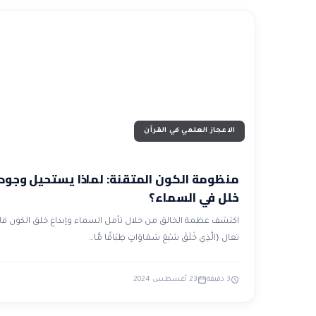
الاعجاز العلمي في القرآن
منظومة الكون المتقنة: لماذا يستحيل وجود
خلل في السماء؟
اكتشف عظمة الخالق من خلال تأمل السماء وإبداع خلق الكون قا
تعال {الَّذِي خَلَقَ سَبْعَ سَمَاوَاتٍ طِبَاقًا مَّا…
3 دقيقة
23 أغسطس 2024