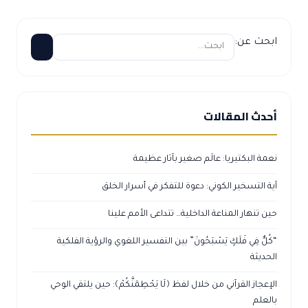
ابحث عن:
أحدث المقالات
نعمة البكتيريا: عالَم صغير بآثار عظيمة
آية التسخير الكوني: دعوة للتفكر في أسرار الخلق
حين تنهار المناعة الداخلية… تتداعى الأمم علينا
“كُلٌّ فِي فَلَكٍ يَسْبَحُونَ” بين التفسير اللغوي والرؤية الفلكية
الحديثة
الإعجاز القرآني من خلال لفظ ﴿لَا يَحْطِمَنَّكُمْ﴾: حين يلتقي الوحي
بالعلم