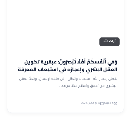
ضوابط و تأصيل الاعجاز
حول الاعجاز
الاعجاز التشريعي في القرآن
تواصل معنا
قصص للعبرة
حول السنة
مسلمين جدد
حول القراّن
مقالات اسلامية
آيات الله
وَفِي أَنْفُسِكُمْ أَفَلَا تُبْصِرُونَ: عبقرية تكوين
العقل البشري وإعجازه في استيعاب المعرفة
يتجلى إعجاز الله – سبحانه وتعالى – في خلقه الإنسانَ، ويُعدُّ العقل
البشري من أعمق وأعظم مظاهر هذا…
5 دقيقة
4 نوفمبر 2024