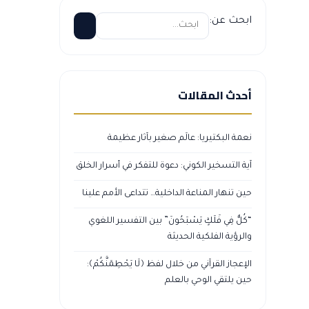
ابحث عن:
أحدث المقالات
نعمة البكتيريا: عالَم صغير بآثار عظيمة
آية التسخير الكوني: دعوة للتفكر في أسرار الخلق
حين تنهار المناعة الداخلية… تتداعى الأمم علينا
“كُلٌّ فِي فَلَكٍ يَسْبَحُونَ” بين التفسير اللغوي
والرؤية الفلكية الحديثة
الإعجاز القرآني من خلال لفظ ﴿لَا يَحْطِمَنَّكُمْ﴾:
حين يلتقي الوحي بالعلم