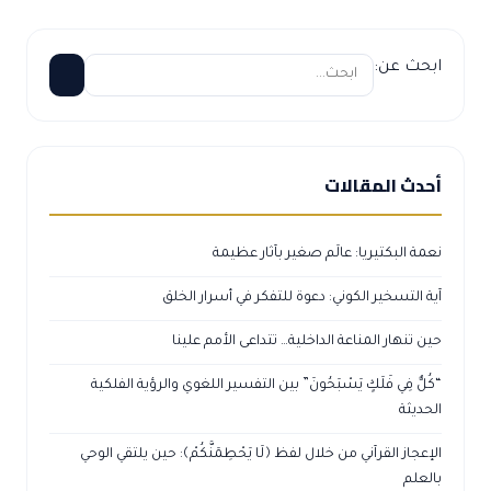
ابحث عن:
أحدث المقالات
نعمة البكتيريا: عالَم صغير بآثار عظيمة
آية التسخير الكوني: دعوة للتفكر في أسرار الخلق
حين تنهار المناعة الداخلية… تتداعى الأمم علينا
“كُلٌّ فِي فَلَكٍ يَسْبَحُونَ” بين التفسير اللغوي والرؤية الفلكية
الحديثة
الإعجاز القرآني من خلال لفظ ﴿لَا يَحْطِمَنَّكُمْ﴾: حين يلتقي الوحي
بالعلم