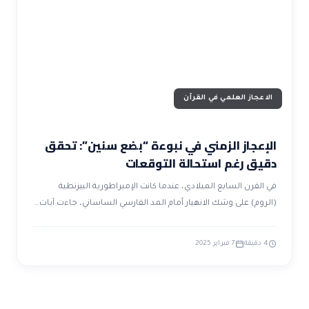
ضوابط و تأصيل الاعجاز
حول الاعجاز
الاعجاز التشريعي في القرآن
تواصل معنا
قصص للعبرة
حول السنة
مسلمين جدد
حول القراّن
مقالات اسلامية
الاعجاز العلمي في القرآن
الإعجاز الزمني في نبوءة “بضع سنين”: تحقق
دقيق رغم استحالة التوقعات
في القرن السابع الميلادي، عندما كانت الإمبراطورية البيزنطية
(الروم) على وشك الانهيار أمام المد الفارسي الساساني، جاءت آيات…
4 دقيقة
7 فبراير 2025