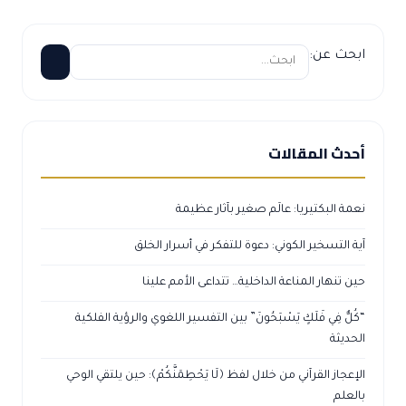
ابحث عن:
أحدث المقالات
نعمة البكتيريا: عالَم صغير بآثار عظيمة
آية التسخير الكوني: دعوة للتفكر في أسرار الخلق
حين تنهار المناعة الداخلية… تتداعى الأمم علينا
“كُلٌّ فِي فَلَكٍ يَسْبَحُونَ” بين التفسير اللغوي والرؤية الفلكية
الحديثة
الإعجاز القرآني من خلال لفظ ﴿لَا يَحْطِمَنَّكُمْ﴾: حين يلتقي الوحي
بالعلم