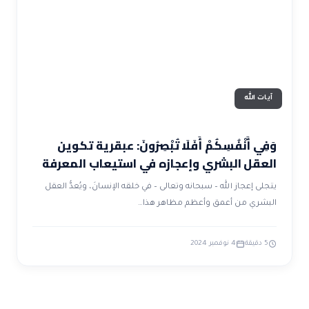
ضوابط و تأصيل الاعجاز
حول الاعجاز
الاعجاز التشريعي في القرآن
تواصل معنا
قصص للعبرة
حول السنة
مسلمين جدد
حول القراّن
مقالات اسلامية
آيات الله
وَفِي أَنْفُسِكُمْ أَفَلَا تُبْصِرُونَ: عبقرية تكوين
العقل البشري وإعجازه في استيعاب المعرفة
يتجلى إعجاز الله – سبحانه وتعالى – في خلقه الإنسانَ، ويُعدُّ العقل
البشري من أعمق وأعظم مظاهر هذا…
5 دقيقة
4 نوفمبر 2024