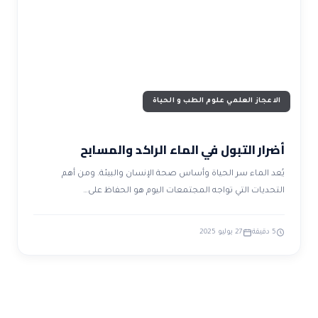
ضوابط و تأصيل الاعجاز
حول الاعجاز
الاعجاز التشريعي في القرآن
تواصل معنا
قصص للعبرة
حول السنة
مسلمين جدد
حول القراّن
مقالات اسلامية
الاعجاز العلمي علوم الطب و الحياة
أضرار التبول في الماء الراكد والمسابح
يُعد الماء سر الحياة وأساس صحة الإنسان والبيئة. ومن أهم
التحديات التي تواجه المجتمعات اليوم هو الحفاظ على…
5 دقيقة
27 يوليو 2025