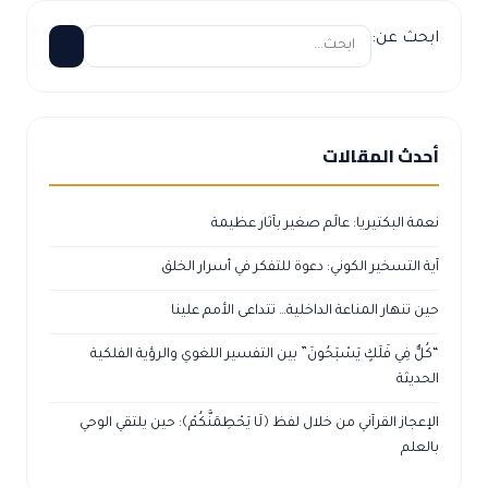
ابحث عن:
أحدث المقالات
نعمة البكتيريا: عالَم صغير بآثار عظيمة
آية التسخير الكوني: دعوة للتفكر في أسرار الخلق
حين تنهار المناعة الداخلية… تتداعى الأمم علينا
“كُلٌّ فِي فَلَكٍ يَسْبَحُونَ” بين التفسير اللغوي والرؤية الفلكية
الحديثة
الإعجاز القرآني من خلال لفظ ﴿لَا يَحْطِمَنَّكُمْ﴾: حين يلتقي الوحي
بالعلم