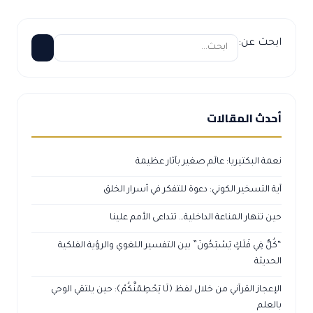
ابحث عن:
أحدث المقالات
نعمة البكتيريا: عالَم صغير بآثار عظيمة
آية التسخير الكوني: دعوة للتفكر في أسرار الخلق
حين تنهار المناعة الداخلية… تتداعى الأمم علينا
“كُلٌّ فِي فَلَكٍ يَسْبَحُونَ” بين التفسير اللغوي والرؤية الفلكية
الحديثة
الإعجاز القرآني من خلال لفظ ﴿لَا يَحْطِمَنَّكُمْ﴾: حين يلتقي الوحي
بالعلم