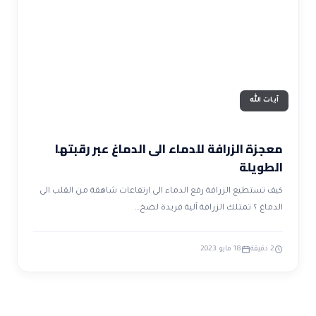
ضوابط و تأصيل الاعجاز
حول الاعجاز
الاعجاز التشريعي في القرآن
تواصل معنا
قصص للعبرة
حول السنة
مسلمين جدد
حول القراّن
مقالات اسلامية
آيات الله
معجزة الزرافة للدماء الى الدماغ عبر رقبتها
الطويلة
كيف تستطيع الزرافة رفع الدماء الى ارتفاعات شاهقة من القلب الى
الدماغ ؟ تمتلك الزرافة آلية فريدة لضخ…
2 دقيقة
18 مايو 2023