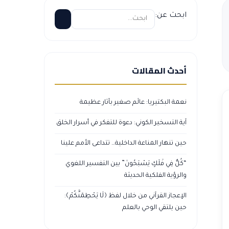
ابحث عن:
أحدث المقالات
نعمة البكتيريا: عالَم صغير بآثار عظيمة
آية التسخير الكوني: دعوة للتفكر في أسرار الخلق
حين تنهار المناعة الداخلية… تتداعى الأمم علينا
“كُلٌّ فِي فَلَكٍ يَسْبَحُونَ” بين التفسير اللغوي
والرؤية الفلكية الحديثة
الإعجاز القرآني من خلال لفظ ﴿لَا يَحْطِمَنَّكُمْ﴾:
حين يلتقي الوحي بالعلم