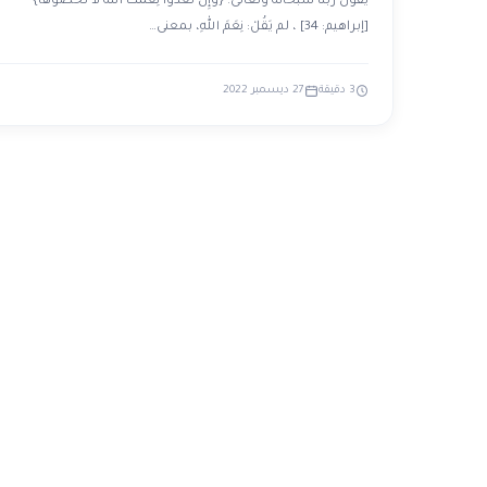
يقولُ ربُّنا سبحانه وتعالى: {وَإِن تَعُدُّواْ نِعْمَتَ الله لاَ تُحْصُوهَا}
[إبراهيم: 34] ، لم يَقُلْ: نِعَمَ اللهِ، بمعنى…
3 دقيقة
27 ديسمبر 2022