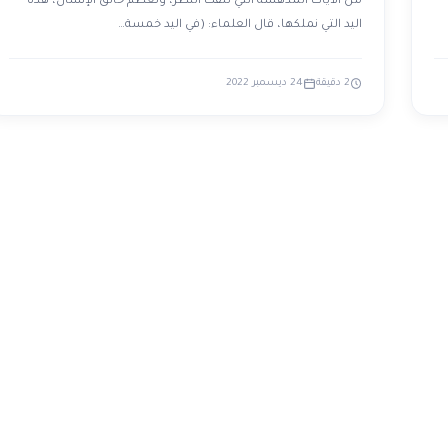
من الآيات المدهشة التي تلفت النظر، وتعظّم خالق الإنسان، هذه
اليد التي نملكها، قال العلماء: (في اليد خمسة…
2 دقيقة
24 ديسمبر 2022