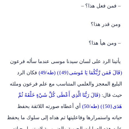
– فمن فعل هذا؟ –
ومن قدر هذا؟
– ومن هيأ هذا؟
يأتينا الرد على لسان سيدنا موسى عندما سأله فرعون
(قَالَ فَمَن رَّبُّكُمَا يَا مُوسَى{49}) (طه/49)
فكان الرد
البليغ المعجز والعلمي المتناسب مع علم فرعون وملئه
حيث قال:
(قَالَ رَبُّنَا الَّذِي أَعْطَى كُلَّ شَيْءٍ خَلْقَهُ ثُمَّ
هَدَى{50}) (طه/50)
أي أعطاه صورته اللائقة بحفظ
حياته واستمرارها وفاعليتها ثم هداه إلى سلوك ما يحفظ
عليه هذه العمليات الحيوية والضرورية لاستمرار حياته.