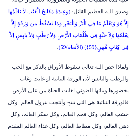
وصدق الله العظيم القائل:
(وَعِندَهُ مَفَاتِحُ الْغَيْبِ لاَ يَعْلَمُهَا
إِلاَّ هُوَ وَيَعْلَمُ مَا فِي الْبَرِّ وَالْبَحْرِ وَمَا تَسْقُطُ مِن وَرَقَةٍ إِلاَّ
يَعْلَمُهَا وَلاَ حَبَّةٍ فِي ظُلُمَاتِ الأَرْضِ وَلاَ رَطْبٍ وَلاَ يَابِسٍ إِلاَّ
فِي كِتَابٍ مُّبِينٍ{59}) (الأنعام/59)
.
ولماذا خص الله تعالى سقوط الأوراق بالذكر مع الحب
والرطب واليابس لأن الورقة النباتية لو غابت وغاب
يخضورها وبنائها الضوئي لغابت الحياة من على الأرض
فالورقة النباتية هي التي تنتج وأنتجت بترول العالم، وكل
خشب العالم، وكل فحم العالم، وكل سكر العالم، وكل
دهن العالم، وكل مطاط العالم، وكل غذاء العالم المقدم