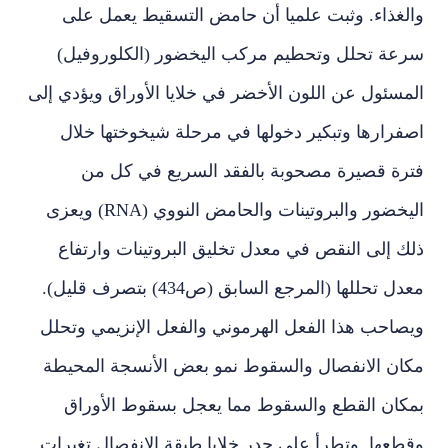
والغذاء. وثبت علميا أن حامض التسقيط يعمل على
سرعة تحلل وتحطيم مركب اليخضور (الكلوروفيل)
المسئول عن اللون الأخضر في خلايا الأوراق ويؤدي إلى
اصفرارها وتبكير دخولها في مرحلة شيخوختها خلال
فترة قصيرة مصحوبة بالفقد السريع في كل من
اليخضور والبروتينات والحامض النووي (RNA) ويعزى
ذلك إلى النقص في معدل تخليق البروتينات وارتفاع
معدل تحللها (المرجع السابق (ص434) بتصرف قليل).
ويصاحب هذا الفعل الهرموني والفعل الإنزيمي وتحلل
مكان الانفصال والسقوط نمو بعض الأنسجة المحيطة
بمكان القطع والسقوط مما يعجل بسقوط الأوراق
وقطعها. وتطرأ على جدر خلايا طبقة الانفصال تغيرات