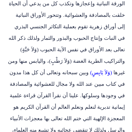
الورقة النباتية وإعجازها وتكذب كل من يدعي أن الحياة
خلقت بالمصادفة والعشوائية. وتتحور الأوراق النباتية
إلى أوراق زهرية تقوم بعملية التكاثر الجنسي البذري
في النبات وإنتاج الحبوب والبذور والثمار ولذلك ذكر الله
تعالى بعد الأوراق في نفس الآية الحبوب (وَلاَ حَبَّةٍ)
والتراكيب الطرية الغضة (وَلاَ رَطْبٍ)، واليابس منها ومن
غيرها
(وَلاَ يَابِسٍ)
وبين سبحانه وتعالى أن كل هذا مدون
في كتاب مبين عند الله ولا مجال للعشوائية والمصادفة
في وجودها وسلوكها. علينا أن نقرأ القرآن قراءة علمية
إيمانية تدبرية لنعلم ونعلم العالم أن القرآن الكريم هو
المعجزة الإلهية التي ختم الله تعالى بها معجزات الأنبياء
والرسل ولذلك لا تنقضي عجائبه ولا تشبع منه العلماء،