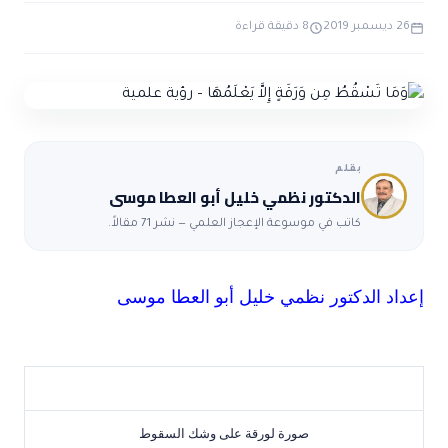
ضوابط و تأصيل الاعجاز
حول الاعجاز
الاعجاز التشريعي في القرآن
26 ديسمبر 2019
8 دقيقة قراءة
تواصل معنا
قصص للعبرة
حول السنة
مسلمين جدد
حول القراّن
مقالات اسلامية
بقلم
الدكتور نظمي خليل أبو العطا موسى
كاتب في موسوعة الإعجاز العلمي — نشر 71 مقالاً.
إعداد الدكتور نظمي خليل أبو العطا موسى
صورة لورقة على وشك السقوط