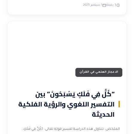
5 دقيقة
1 سبتمبر 2025
الاعجاز العلمي في القرآن
“كُلٌّ فِي فَلَكٍ يَسْبَحُونَ” بين
التفسير اللغوي والرؤية الفلكية
الحديثة
الملخص: تتناول هذه الدراسة تفسير قوله تعالى: ﴿كُلٌّ فِي فَلَكٍ…