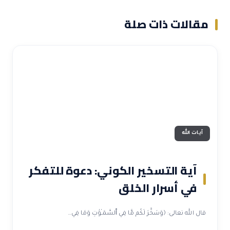
مقالات ذات صلة
آيات الله
آية التسخير الكوني: دعوة للتفكر
في أسرار الخلق
قال الله تعالى: ﴿وَسَخَّرَ لَكُم مَّا فِي ٱلسَّمَـٰوَٰتِ وَمَا فِي…