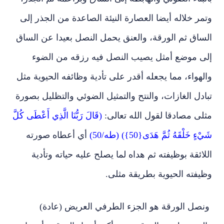
وتمر خلاله أيضا العصارة النيئة الصاعدة من الجذر إلى
الساق ثم الورقة، والعنق يحمل النصل بعيدا عن الساق
إلى موضع أمثل يصيب النصل فيه رزقه من الضوء
والهواء، مما يجعله أقدر على تأدية وظائفه الحيوية مثل
تبادل الغازات، والنتح والتمثيل الضوئي والتظليل بصورة
مثلى مصادقا لقول الله تعالى:
(قَالَ رَبُّنَا الَّذِي أَعْطَى كُلَّ
شَيْءٍ خَلْقَهُ ثُمَّ هَدَى{50}) (طه/50)
أي أعطاه صورته
اللائقة بوظيفته ثم هداه لما يصلح عليه حياته وتأدية
وظيفته الحيوية بطريقة مثلى.
ونصل الورقة هو الجزء الطرفي العريض (عادة)