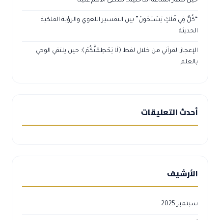
حين تنهار المناعة الداخلية… تتداعى الأمم علينا
“كُلٌّ فِي فَلَكٍ يَسْبَحُونَ” بين التفسير اللغوي والرؤية الفلكية
الحديثة
الإعجاز القرآني من خلال لفظ ﴿لَا يَحْطِمَنَّكُمْ﴾: حين يلتقي الوحي
بالعلم
أحدث التعليقات
الأرشيف
سبتمبر 2025