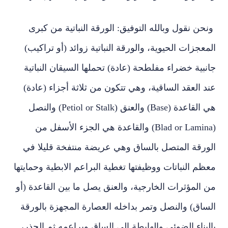
ونحن نقول وبالله التوفيق: الورقة النباتية من كبرى
المعجزات الحيوية، والورقة النباتية زوائد (أو تراكيب)
جانبية خضراء مفلطحة (عادة) تحملها السيقان النباتية
عند العقد الساقية، وهي تتكون من ثلاثة أجزاء (عادة)
هي القاعدة (Base) والعنق (Petiol or Stalk) والنصل
(Blad or Lamina) والقاعدة هي الجزء الأسفل من
الورقة المتصل بالساق وهي عريضة منتفخة قليلا في
معظم النباتات ووظيفتها تغطية البراعم الابطية وحمايتها
من المؤثرات الخارجية، والعنق يصل ما بين القاعدة (أو
الساق) والنصل وتمر بداخله العصارة المجهزة بالورقة
بالبناء الضوئي والهابطة إلى الساق وبراعمه ثم الجذر،