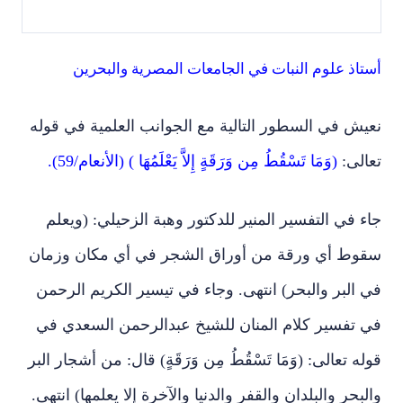
أستاذ علوم النبات في الجامعات المصرية والبحرين
نعيش في السطور التالية مع الجوانب العلمية في قوله
تعالى:
(وَمَا تَسْقُطُ مِن وَرَقَةٍ إِلاَّ يَعْلَمُهَا ) (الأنعام/59).
جاء في التفسير المنير للدكتور وهبة الزحيلي: (ويعلم
سقوط أي ورقة من أوراق الشجر في أي مكان وزمان
في البر والبحر) انتهى. وجاء في تيسير الكريم الرحمن
في تفسير كلام المنان للشيخ عبدالرحمن السعدي في
قوله تعالى: (وَمَا تَسْقُطُ مِن وَرَقَةٍ) قال: من أشجار البر
والبحر والبلدان والقفر والدنيا والآخرة إلا يعلمها) انتهى.