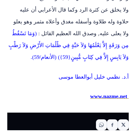
ولا يخلق عن كثرة الرد وكما قال الأعرابي أن عليه
حلاوة وله طلاوة وأسفله مغدق وأعلاه مثمر وهو يعلو
ولا يعلى عليه, وصدق الله العظيم القائل :
(وَمَا تَسْقُطُ
مِن وَرَقَةٍ إِلاَّ يَعْلَمُهَا وَلاَ حَبَّةٍ فِي ظُلُمَاتِ الأَرْضِ وَلاَ رَطْبٍ
وَلاَ يَابِسٍ إِلاَّ فِي كِتَابٍ مُّبِينٍ{59}) (الأنعام/59).
أ.د. نظمي خليل أبوالعطا موسى
www.nazme.net