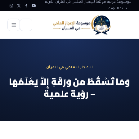
موسوعة عربية موثقة للإعجاز العلمي في القرآن الكريم
والسنة النبوية
الرئيسية
الإعجاز العلمي
الاعجاز العلمي في القرآن
الاعجاز العلمي في علوم الأرض
آيات الله
وَمَا تَسْقُطُ مِن وَرَقَةٍ إِلاَّ يَعْلَمُهَا
الاعجاز الغيبي في القرآن
– رؤية علمية
آيات الله في جسم الانسان
المقالات
الاعجاز في علوم الفلك والفضاء
آيات الله في خلق الحيوان
ابداعات اسلامية
شبهات وردود
الاعجاز العلمي في الكائنات الحية
آيات الله في خلق الكون
تأملات قرآنية
التطور والالحاد
المرئيات
الاعجاز البياني و اللغوي في القرآن
آيات الله في خلق النباتات
روائع الهدى النبوي
حول الاسلام
المؤلفون
الاعجاز العلمي علوم الطب و الحياة