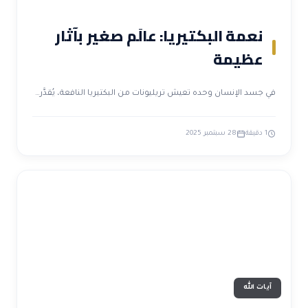
نعمة البكتيريا: عالَم صغير بآثار
عظيمة
في جسد الإنسان وحده تعيش تريليونات من البكتيريا النافعة، يُقدَّر…
1 دقيقة
28 سبتمبر 2025
آيات الله