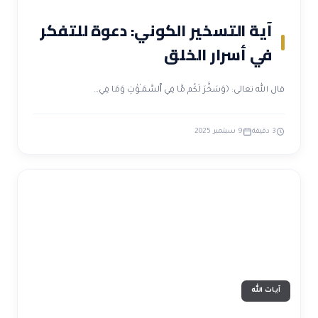
آية التسخير الكوني: دعوة للتفكر
في أسرار الخلق
قال الله تعالى: ﴿وَسَخَّرَ لَكُم مَّا فِي ٱلسَّمَـٰوَٰتِ وَمَا فِي…
3 دقيقة
9 سبتمبر 2025
آيات الله