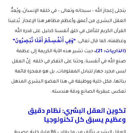
يتجلى إعجاز الله – سبحانه وتعالى – في خلقه الإنسانَ، ويُعدُّ
العقل البشري من أعمق وأعظم مظاهر هذا الإعجاز. يُدعينا
القرآن الكريم للتأمل في خلق أنفسنا كدليل على قدرة الله
وعظمته، كما قال تعالى:
“وَفِي أَنْفُسِكُمْ أَفَلَا تُبْصِرُونَ”
(الذاريات: 21)
،
حيث تشير هذه الآية الكريمة إلى عظمة
صنع الله في أنفسنا، وحثنا على التفكر في خلقه. إنّ العقل
ليس مجرد جهاز لتبادل المعلومات، بل هو معجزة قائمة
بذاتها، فكل خلية ووظيفة في هذا العضو البشري المذهل
تعكس عبقرية الصانع ودقة هندسته.
تكوين العقل البشري: نظام دقيق
وعظيم يسبق كل تكنولوجيا
العقل البشري يتألف من ما يقارب 86 مليار خلية عصبية