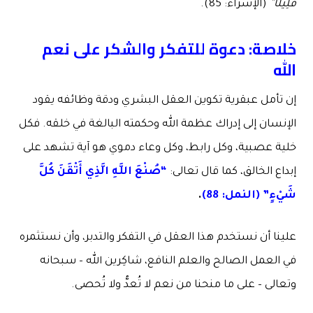
قَلِيلًا”
(الإسراء: 85).
خلاصة: دعوة للتفكر والشكر على نعم
الله
إن تأمل عبقرية تكوين العقل البشري ودقة وظائفه يقود
الإنسان إلى إدراك عظمة الله وحكمته البالغة في خلقه. فكل
خلية عصبية، وكل رابط، وكل وعاء دموي هو آية تشهد على
إبداع الخالق، كما قال تعالى:
“صُنْعَ اللَّهِ الَّذِي أَتْقَنَ كُلَّ
شَيْءٍ” (النمل: 88)
.
علينا أن نستخدم هذا العقل في التفكر والتدبر، وأن نستثمره
في العمل الصالح والعلم النافع، شاكِرين الله – سبحانه
وتعالى – على ما منحنا من نعم لا تُعدُّ ولا تُحصى.