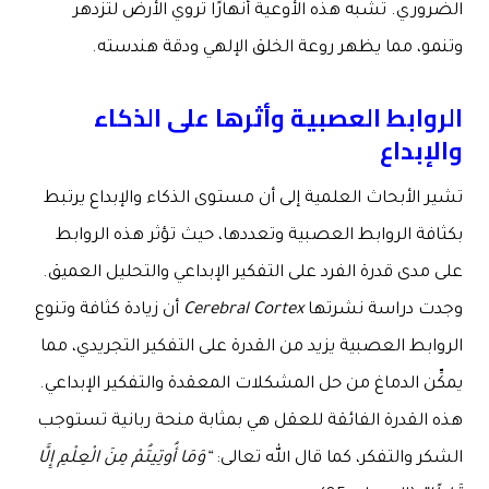
الضروري. تشبه هذه الأوعية أنهارًا تروي الأرض لتزدهر
وتنمو، مما يظهر روعة الخلق الإلهي ودقة هندسته.
الروابط العصبية وأثرها على الذكاء
والإبداع
تشير الأبحاث العلمية إلى أن مستوى الذكاء والإبداع يرتبط
بكثافة الروابط العصبية وتعددها، حيث تؤثر هذه الروابط
على مدى قدرة الفرد على التفكير الإبداعي والتحليل العميق.
وجدت دراسة نشرتها
Cerebral Cortex
أن زيادة كثافة وتنوع
الروابط العصبية يزيد من القدرة على التفكير التجريدي، مما
يمكِّن الدماغ من حل المشكلات المعقدة والتفكير الإبداعي.
هذه القدرة الفائقة للعقل هي بمثابة منحة ربانية تستوجب
الشكر والتفكر، كما قال الله تعالى:
“وَمَا أُوتِيتُمْ مِنَ الْعِلْمِ إِلَّا