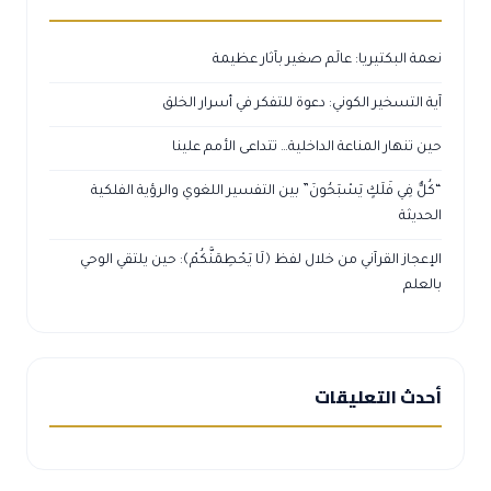
نعمة البكتيريا: عالَم صغير بآثار عظيمة
آية التسخير الكوني: دعوة للتفكر في أسرار الخلق
حين تنهار المناعة الداخلية… تتداعى الأمم علينا
“كُلٌّ فِي فَلَكٍ يَسْبَحُونَ” بين التفسير اللغوي والرؤية الفلكية
الحديثة
الإعجاز القرآني من خلال لفظ ﴿لَا يَحْطِمَنَّكُمْ﴾: حين يلتقي الوحي
بالعلم
أحدث التعليقات