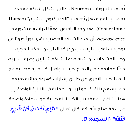
تُعرف بالنيرونات (Neurons)، والتي تشكل شبكة معقدة
تعمل بتناغم مذهل يُعرف بـ “الكونيكتوم البشري” (Human
Connectome). وقد وجد الباحثون، وفقًا لدراسة منشورة في
Neuroscience
، أن هذه الشبكة العصبية تؤدي دوراً حيويًا في
توجيه سلوكيات الإنسان، وإدراكه الذاتي، والتفكير المجرد،
وحل المشكلات. وتشبه هذه الشبكة شرايين وطرقات تربط
مدنًا عملاقة داخل الدماغ، حيث تتواصل كل خلية عصبية مع
آلاف الخلايا الأخرى عن طريق إشارات كهروكيميائية دقيقة،
مما يسمح بتنفيذ نحو تريليون عملية في الثانية الواحدة. إن
هذا التناغم المعقد بين الخلايا العصبية هو شهادة واضحة
على دقة صنع الله، كما قال تعالى
:
“الَّذِي أَحْسَنَ كُلَّ شَيْءٍ
خَلَقَهُ”
(السجدة: 7).