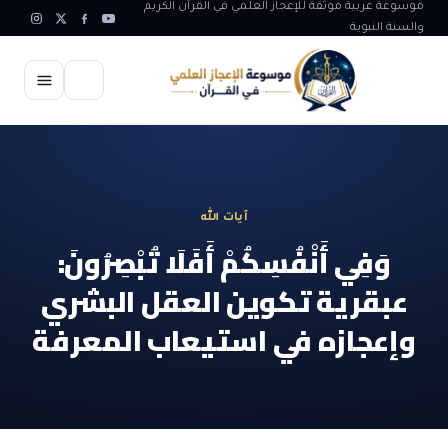
موسوعة عربية موثقة للإعجاز العلمي في القرآن الكريم
والسنة النبوية
الرئيسية
الإعجاز العلمي
آيات الله
الاعجاز العلمي في علوم الأرض
آيات الله
وَفِي أَنْفُسِكُمْ أَفَلَا تُبْصِرُونَ:
الاعجاز الغيبي في القرآن
عبقرية تكوين العقل البشري
آيات الله في جسم الانسان
المقالات
الاعجاز في علوم الفلك والفضاء
وإعجازه في استيعاب المعرفة
آيات الله في خلق الحيوان
ابداعات اسلامية
شبهات وردود
الاعجاز العلمي في الكائنات الحية
آيات الله في خلق الكون
تأملات قرآنية
التطور والالحاد
المرئيات
الاعجاز البياني و اللغوي في القرآن
آيات الله في خلق النباتات
روائع الهدى النبوي
حول الاسلام
المؤلفون
الاعجاز العلمي علوم الطب و الحياة