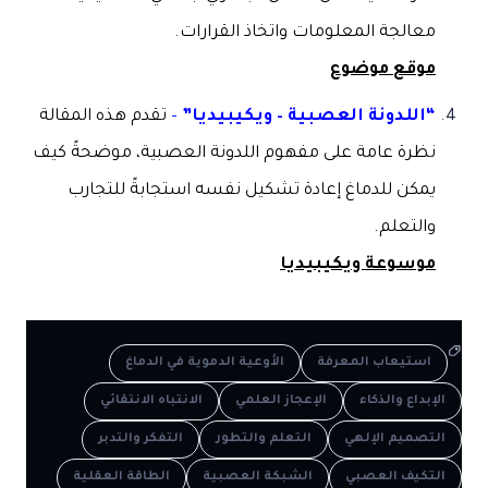
معالجة المعلومات واتخاذ القرارات.
موقع موضوع
“اللدونة العصبية – ويكيبيديا”
–
تقدم هذه المقالة
نظرة عامة على مفهوم اللدونة العصبية، موضحةً كيف
يمكن للدماغ إعادة تشكيل نفسه استجابةً للتجارب
والتعلم.
موسوعة ويكيبيديا
استيعاب المعرفة
الأوعية الدموية في الدماغ
الإبداع والذكاء
الإعجاز العلمي
الانتباه الانتقائي
التصميم الإلهي
التعلم والتطور
التفكر والتدبر
التكيف العصبي
الشبكة العصبية
الطاقة العقلية