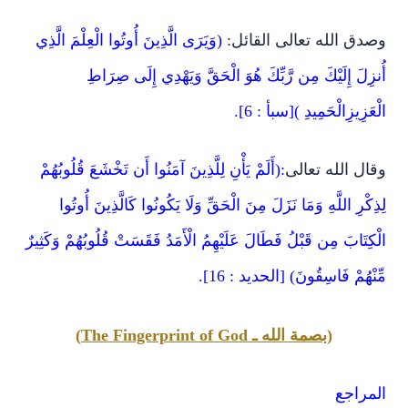
وصدق الله تعالى القائل:
(وَيَرَى الَّذِينَ أُوتُوا الْعِلْمَ الَّذِي
أُنزِلَ إِلَيْكَ مِن رَّبِّكَ هُوَ الْحَقَّ وَيَهْدِي إِلَى صِرَاطِ
الْعَزِيزِالْحَمِيدِ )[سبأ : 6].
وقال الله تعالى
:(أَلَمْ يَأْنِ لِلَّذِينَ آمَنُوا أَن تَخْشَعَ قُلُوبُهُمْ
لِذِكْرِ اللَّهِ وَمَا نَزَلَ مِنَ الْحَقِّ وَلَا يَكُونُوا كَالَّذِينَ أُوتُوا
الْكِتَابَ مِن قَبْلُ فَطَالَ عَلَيْهِمُ الْأَمَدُ فَقَسَتْ قُلُوبُهُمْ وَكَثِيرٌ
مِّنْهُمْ فَاسِقُونَ) [الحديد : 16].
(بصمة الله ـ The Fingerprint of God)
المراجع