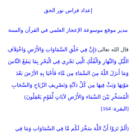
إعداد فراس نور الحق
مدير موقع موسوعة الإعجاز العلمي في القرآن والسنة
قال الله تعالى
:(إِنَّ فِي خَلْقِ السَّمَاوَاتِ وَالأَرْضِ وَاخْتِلاَفِ
اللَّيْلِ وَالنَّهَارِ وَالْفُلْكِ الَّتِي تَجْرِي فِي الْبَحْرِ بِمَا يَنفَعُ النَّاسَ
وَمَا أَنزَلَ اللّهُ مِنَ السَّمَاءِ مِن مَّاء فَأَحْيَا بِهِ الأرْضَ بَعْدَ
مَوْتِهَا وَبَثَّ فِيهَا مِن كُلِّ دَآبَّةٍ وَتَصْرِيفِ الرِّيَاحِ وَالسَّحَابِ
الْمُسَخِّرِ بَيْنَ السَّمَاء وَالأَرْضِ لآيَاتٍ لِّقَوْمٍ يَعْقِلُونَ)
[البقرة: 164]
(أَلَمْ تَرَوْا أَنَّ اللَّهَ سَخَّرَ لَكُم مَّا فِي السَّمَاوَاتِ وَمَا فِي