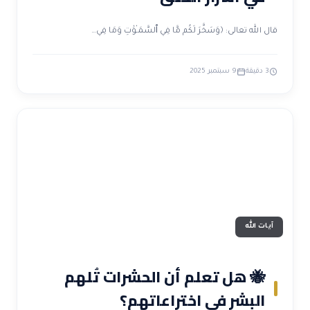
قال الله تعالى: ﴿وَسَخَّرَ لَكُم مَّا فِي ٱلسَّمَـٰوَٰتِ وَمَا فِي…
3 دقيقة
9 سبتمبر 2025
آيات الله
🐝 هل تعلم أن الحشرات تُلهم
البشر في اختراعاتهم؟