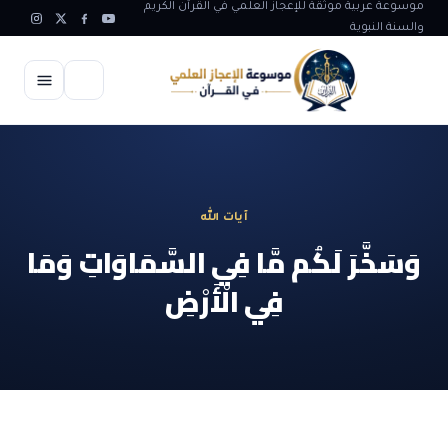
موسوعة عربية موثقة للإعجاز العلمي في القرآن الكريم
والسنة النبوية
الرئيسية
الإعجاز العلمي
آيات الله
الاعجاز العلمي في علوم الأرض
آيات الله
وَسَخَّرَ لَكُم مَّا فِي السَّمَاوَاتِ وَمَا
الاعجاز الغيبي في القرآن
فِي الْأَرْضِ
آيات الله في جسم الانسان
المقالات
الاعجاز في علوم الفلك والفضاء
آيات الله في خلق الحيوان
ابداعات اسلامية
شبهات وردود
الاعجاز العلمي في الكائنات الحية
آيات الله في خلق الكون
تأملات قرآنية
التطور والالحاد
المرئيات
الاعجاز البياني و اللغوي في القرآن
آيات الله في خلق النباتات
روائع الهدى النبوي
حول الاسلام
المؤلفون
الاعجاز العلمي علوم الطب و الحياة