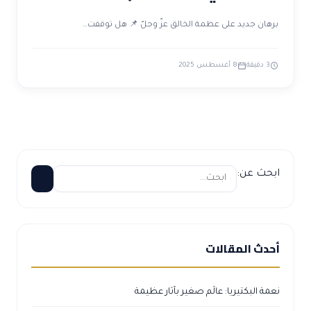
برهان جديد على عظمة الخالق عزّ وجلّ 📌 هل توقفت…
3 دقيقة
8 أغسطس 2025
ابحث عن:
أحدث المقالات
نعمة البكتيريا: عالَم صغير بآثار عظيمة