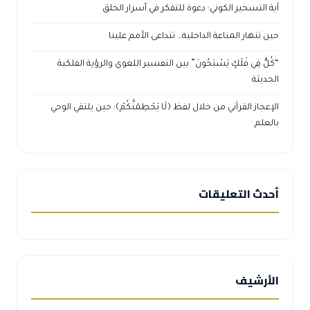
آية التسخير الكوني: دعوة للتفكر في أسرار الخلق
حين تنهار المناعة الداخلية… تتداعى الأمم علينا
“كُلٌّ فِي فَلَكٍ يَسْبَحُونَ” بين التفسير اللغوي والرؤية الفلكية
الحديثة
الإعجاز القرآني من خلال لفظ ﴿لَا يَحْطِمَنَّكُمْ﴾: حين يلتقي الوحي
بالعلم
أحدث التعليقات
الأرشيف