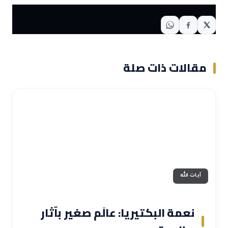
مقالات ذات صلة
آيات الله
نعمة البكتيريا: عالَم صغير بآثار