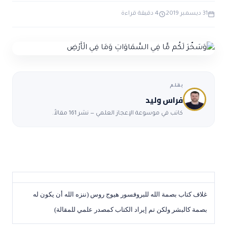
ضوابط و تأصيل الاعجاز
حول الاعجاز
الاعجاز التشريعي في القرآن
31 ديسمبر 2019
4 دقيقة قراءة
تواصل معنا
قصص للعبرة
حول السنة
مسلمين جدد
حول القراّن
مقالات اسلامية
بقلم
فراس وليد
كاتب في موسوعة الإعجاز العلمي — نشر 161 مقالاً.
غلاف كتاب بصمة الله للبروفسور هيوج روس (ننزه الله أن يكون له
بصمة كالبشر ولكن تم إيراد الكتاب كمصدر علمي للمقالة)