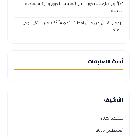
“كُلٌّ فِي فَلَكٍ يَسْبَحُونَ” بين التفسير اللغوي والرؤية الفلكية
الحديثة
الإعجاز القرآني من خلال لفظ ﴿لَا يَحْطِمَنَّكُمْ﴾: حين يلتقي الوحي
بالعلم
أحدث التعليقات
الأرشيف
سبتمبر 2025
أغسطس 2025