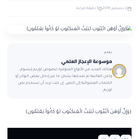
ضوابط و تأصيل الاعجاز
حول الاعجاز
الاعجاز التشريعي في القرآن
2 ديسمبر 2019
1 دقيقة قراءة
تواصل معنا
قصص للعبرة
حول السنة
مسلمين جدد
حول القراّن
مقالات اسلامية
بقلم
موسوعة الإعجاز العلمي
هنالك العديد من الأنواع المتوفرة لنصوص لوريم إيبسوم،
ولكن الغالبية تم تعديلها بشكل ما عبر إدخال بعض النوادر أو
الكلمات العشوائية إلى النص. إن كنت تريد أن تستخدم نص
لوريم…
(وَإِنَّ أَوْهَنَ الْبُيُوتِ لَبَيْتُ الْعَنكَبُوتِ لَوْ كَانُواْ يَعْلَمُون)