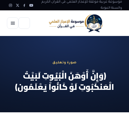
موسوعة عربية موثقة للإعجاز العلمي في القرآن الكريم
والسنة النبوية
الرئيسية
الإعجاز العلمي
صورة وتعليق
الاعجاز العلمي في علوم الأرض
آيات الله
(وَإِنَّ أَوْهَنَ الْبُيُوتِ لَبَيْتُ
الاعجاز الغيبي في القرآن
الْعَنكَبُوتِ لَوْ كَانُواْ يَعْلَمُون)
آيات الله في جسم الانسان
المقالات
الاعجاز في علوم الفلك والفضاء
آيات الله في خلق الحيوان
ابداعات اسلامية
شبهات وردود
الاعجاز العلمي في الكائنات الحية
آيات الله في خلق الكون
تأملات قرآنية
التطور والالحاد
المرئيات
الاعجاز البياني و اللغوي في القرآن
آيات الله في خلق النباتات
روائع الهدى النبوي
حول الاسلام
المؤلفون
الاعجاز العلمي علوم الطب و الحياة