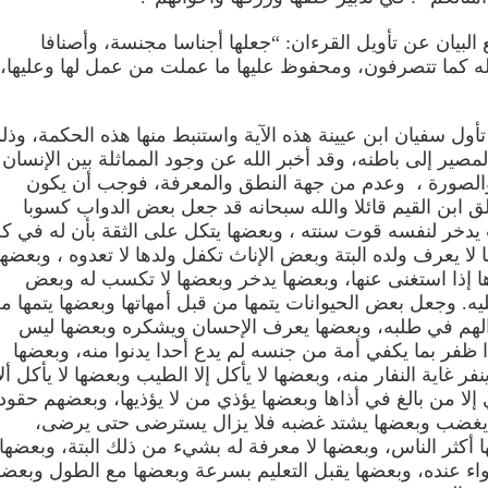
البيان عن تأويل القرءان: “جعلها أجناسا مجنسة
،
وأصنافا
 كما تتصرفون
،
ومحفوظ عليها ما عملت من عمل لها وعليها
،
تأول سفيان ابن عيينة
هذه الآية واستنبط منها هذه الحكمة
،
وذل
مصير إلى باطنه
،
وقد أخبر الله عن وجود المماثلة بين الإنسان
والصورة
،
وعدم من جهة النطق والمعرفة
،
فوجب أن يكون
 ابن القيم قائلا والله سبحانه قد جعل بعض الدواب كسوبا
دخر لنفسه قوت سنته
،
وبعضها يتكل على الثقة بأن له في ك
لا يعرف ولده البتة وبعض الإناث تكفل ولدها لا تعدوه
،
وبعضها
 إذا استغنى عنها
،
وبعضها يدخر وبعضها لا تكسب له وبعض
ه. وجعل بعض الحيوانات يتمها من قبل أمهاتها وبعضها يتمها م
لهم في طلبه
،
وبعضها يعرف الإحسان ويشكره وبعضها ليس
 ظفر بما يكفي أمة من جنسه لم يدع أحدا يدنوا منه
،
وبعضها
ر غاية النفار منه
،
وبعضها لا يأكل إلا الطيب وبعضها لا يأكل ألا
إلا من بالغ في أذاها وبعضها يؤذي من لا يؤذيها
،
وبعضهم حقود
 يغضب وبعضها يشتد غضبه فلا يزال يسترضى حتى يرضى
،
 أكثر الناس
،
وبعضها لا معرفة له بشيء من ذلك البتة
،
وبعضها
اء عنده
،
وبعضها يقبل التعليم بسرعة وبعضها مع الطول وبعضه