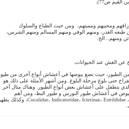
 القيم ص77).
زاقهم ومحييهم ومميتهم
،
ومن حيث الطباع والسلوك
طبعه الغدر
،
ومنهم الوفي ومنهم المسالم ومنهم الشرس
،
ن ومنهم.. الخ.
 عن الغش عند الحيوانات.
ن الطيور، حيث تضع بيوضها في أعشاش أنواع أخرى من طيور
راخ حتى بلوغ مرحلة البلوغ. ومن أشهر الأمثلة على ذلك هو
الذي يتطفل على أعشاش بعض أنواع الطيور. و
هناك مثال آخر
بيوض في أعشاش طيور النورس و طيور البط
، و
من أهم
الفصائل التي تلجئ إلى هذا السلوك هي Cuculidae، Indicatoridae، Icterinae، Estrildidae ، Anatidae، وكذل
.