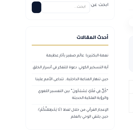
ابحث عن:
أحدث المقالات
نعمة البكتيريا: عالَم صغير بآثار عظيمة
آية التسخير الكوني: دعوة للتفكر في أسرار الخلق
حين تنهار المناعة الداخلية… تتداعى الأمم علينا
“كُلٌّ فِي فَلَكٍ يَسْبَحُونَ” بين التفسير اللغوي
والرؤية الفلكية الحديثة
الإعجاز القرآني من خلال لفظ ﴿لَا يَحْطِمَنَّكُمْ﴾:
حين يلتقي الوحي بالعلم