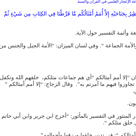
 الإعجاز العلمي في القرآن والسنة
رُ بِجَنَاحَيْهِ إِلاَّ أُمَمٌ أَمْثَالُكُم مَّا فَرَّطْنَا فِي الكِتَابِ مِن شَيْءٍ ثُمَّ
ة وأئمة التفسير حول الآية.
الأمة الجماعة “. وفي لسان الميزان: “الأمة الجيل والجنس من
ءان “إلا أمم أمثالكم “أي هم جماعات مثلكم، خلقهم
الله وتكفل
تجاوزوا فيهم ما أمرتم به”. وقال الزجاج: “إلا أمم أمثالكم ”
.
ون.
المنثور في التفسير بالمأثور: “أخرج ابن جرير وابن أبي حاتم
 خلق مثلكم “.
مثالكم “: في تدبير خلقها ورزقها وأحوالهم”.