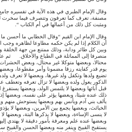
وقال الإمام الطبري في هذه الآية في تفسيره جامع 
مصنفة
،
تعرف كما تعرفون وتتصرف فيما سخرت له
ومثبت كل ذلك من أعمالها في أم الكتاب “.
وقال الإمام ابن القيم “وقال الخطابي ما أحسن ما 
أن الكلام إذا لم يكن حكمه مطاوعا لظاهره وجب ال
وبين كل طائر ودابة
،
وذلك ممتنع من جهة الخلقة 
منصرفا إلى المماثلة في الطباع والأخلاق. ثم علق
محتالا
،
وبعضها متوكلا غير محتال
،
وبعض الحشرات ي
يوم قدر كفايته رزقا مضمونا وأمر مقطوعا
،
وبعضها 
تضيع ولدها وتكفل ولد غيرها
،
وبعضها لا تعرف ولدها
الذكور يعول ولده وبعضها لا تزال تعرفه وتعطف علي
قبل آبائها وبعضها لا يلتمس الولد
،
وبعضها يستفرغ ا
ذلك عنده شيئا
،
وبعضها يؤثر على نفسه
،
وبعضها إذا
يألف بني آدم ويأنس بهم وبعضها يستوحش منهم وينف
الخبائث
،
وبعضها يجمع بين الأمرين
،
وبعضها لا يؤذي 
لا ينسى الإساءة
،
وبعضها لا يذكرها البتة
،
وبعضها لا
وبعضها عنده علم ومعرفة بأمور دقيقة لا يهتدي إليها
يستقبح القبيح وينفر منه وبعضها الحسن والقبيح سو