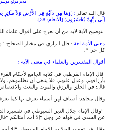
مدير موقع موسوعة
قال الله
تعالى
: (وَمَا مِن دَآبَّةٍ فِي الأَرْضِ وَلاَ طَائِرٍ يَطِي
إِلَى رَبِّهِمْ يُحْشَرُون) [الأنعام: 38].
لتوضيح الآية لابد من أن نعرج على أقوال علماء اللغ
معنى الأمة لغة
: قال الرازي في مختار الصحاح: “و
كل حي “.
أقوال المفسرين والعلماء في معنى الآية :
قال الإمام القرطبي في كتابه الجامع لأحكام القر
بأرزاقهم، وعدل عليهم
،
فلا ينبغي أن تظلموهم
،
ولا 
قال: في الخلق والرزق والموت والبعث والاقتصاص
وقال مجاهد: أصناف لهن أسماء تعرف بها كما تعرف
“وقال الإمام جلال الدين السيوطي في تفسيره الدر 
عن السدي في قوله عز وجل “إلا أمم أمثالكم “قال
وقال في تفسير الجلالين للإمام السيوطي “إلا أمم أ