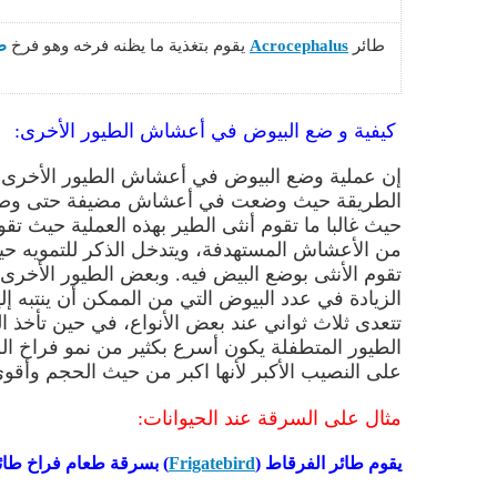
طائر
Acrocephalus
يقوم بتغذية ما يظنه فرخه وهو فرخ
ط
كيفية و ضع البيوض في أعشاش الطيور الأخرى:
إن عملية وضع البيوض في أعشاش الطيور الأخرى تخ
الطريقة حيث وضعت في أعشاش مضيفة حتى وصلت
حيث غالبا ما تقوم أنثى الطير بهذه العملية حيث ت
من الأعشاش المستهدفة، ويتدخل الذكر للتمويه حيث
تقوم الأنثى بوضع البيض فيه. وبعض الطيور الأخرى
الزيادة في عدد البيوض التي من الممكن أن ينتبه إ
تتعدى ثلاث ثواني عند بعض الأنواع
،
في حين تأخذ الع
الطيور المتطفلة يكون أسرع بكثير من نمو فراخ الط
على النصيب الأكبر لأنها اكبر من حيث الحجم وأقو
مثال على السرقة عند الحيوانات:
يقوم
طائر الفرقاط (
Frigatebird
) بسرقة طعام فراخ طائر