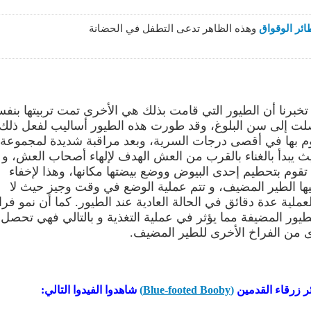
ائر الوقواق
وهذه الظاهر تدعى التطفل في الحضانة
برنا أن الطيور التي قامت بذلك هي الأخرى تمت تربيتها بنف
 إلى سن البلوغ
،
وقد طورت هذه الطيور أساليب لفعل ذلك
قوم بها في أقصى درجات السرية
،
وبعد مراقبة شديدة لمجموعة
 يبدأ بالغناء بالقرب من العش الهدف لإلهاء أصحاب العش
،
و
 تقوم بتحطيم إحدى البيوض ووضع بيضتها مكانها
،
وهذا لإخفاء
ليها الطير المضيف، و تتم عملية الوضع في وقت وجيز حيث لا
ملية عدة دقائق في الحالة العادية عند الطيور. كما أن نمو فرا
يور المضيفة مما يؤثر في عملية التغذية و بالتالي فهي تحصل
ى من الفراخ الأخرى للطير المضيف.
 زرقاء القدمين
(Blue-footed Booby)
شاهدوا الفيدوا التالي: