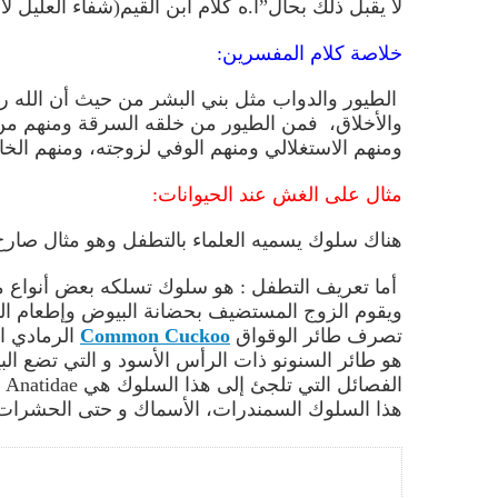
لا يقبل ذلك بحال”ا.ه كلام ابن القيم(شفاء العليل لابن
خلاصة كلام المفسرين:
الطيور والدواب مثل بني البشر
من
حيث أن الله ر
والأخلاق،
فمن الطيور من خلقه السرقة ومنهم من 
ومنهم الاستغلالي ومنهم الوفي لزوجته
،
ومنهم الخائ
مثال على الغش عند الحيوانات:
هناك سلوك يسميه العلماء
با
لتطفل
وهو مثال صارخ
أما تعريف التطفل :
هو سلوك تسلكه بعض أنواع م
ويقوم الزوج المستضيف بحضانة البيوض وإطعام الف
تصرف طائر الوقواق
Common Cuckoo
الرمادي 
هو طائر
السنونو ذات الرأس الأسود و
التي
تضع ال
هذا السلوك السمندرات، الأسماك و حتى الحشرات