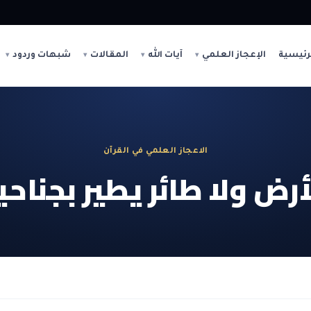
رئيسية
الإعجاز العلمي
آيات الله
المقالات
شبهات وردود
الاعجاز العلمي في القرآن
رض ولا طائر يطير بجناحي