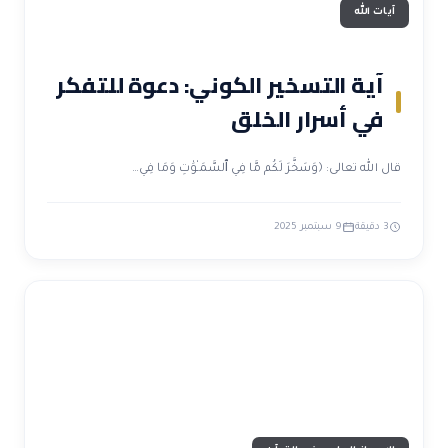
آيات الله
آية التسخير الكوني: دعوة للتفكر
في أسرار الخلق
قال الله تعالى: ﴿وَسَخَّرَ لَكُم مَّا فِي ٱلسَّمَـٰوَٰتِ وَمَا فِي…
3 دقيقة
9 سبتمبر 2025