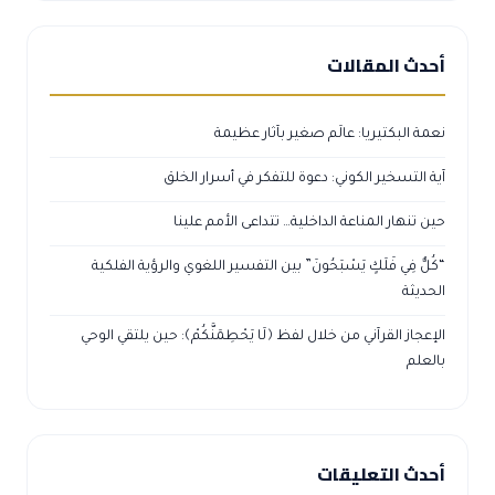
أحدث المقالات
نعمة البكتيريا: عالَم صغير بآثار عظيمة
آية التسخير الكوني: دعوة للتفكر في أسرار الخلق
حين تنهار المناعة الداخلية… تتداعى الأمم علينا
“كُلٌّ فِي فَلَكٍ يَسْبَحُونَ” بين التفسير اللغوي والرؤية الفلكية
الحديثة
الإعجاز القرآني من خلال لفظ ﴿لَا يَحْطِمَنَّكُمْ﴾: حين يلتقي الوحي
بالعلم
أحدث التعليقات