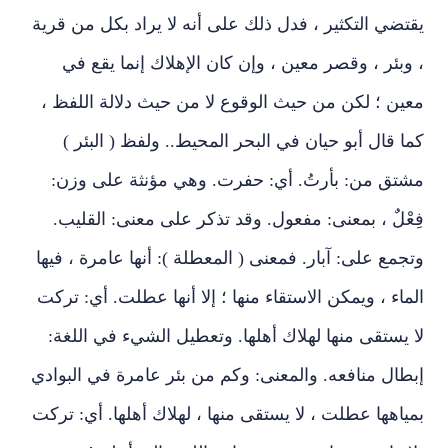
يقتضي التكثير ، فدل ذلك على أنه لا يراد بكل من قرية
، وبئر ، وقصر معين ، وإن كان الإهلاك إنما يقع في
معين ؛ لكن من حيث الوقوع لا من حيث دلالة اللفظ ،
كما قال أبو حيان في البحر المحيط.. ولفظ ( البئر )
مشتق من: بأرتُ. أي: حفرت. وهي مؤنثة على وزن:
فِعْلٌ ، بمعنى: مفعول. وقد تذكر على معنى: القليب.
وتجمع على: آبار. فمعنى ( المعطلة ): أنها عامرة ، فيها
الماء ، ويمكن الاستقاء منها ؛ إلا أنها عطلت. أي: تركت
لا يستقى منها لهلاك أهلها. وتعطيل الشيء في اللغة:
إبطال منافعه. والمعنى: وكم من بئر عامرة في البوادي
بمياهها عطلت ، لا يستقى منها ، لهلاك أهلها. أي: تركت