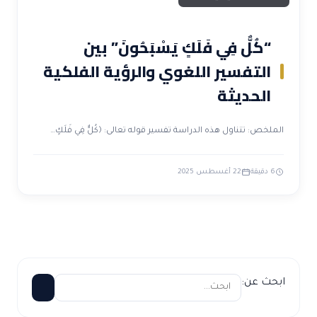
“كُلٌّ فِي فَلَكٍ يَسْبَحُونَ” بين
التفسير اللغوي والرؤية الفلكية
الحديثة
الملخص: تتناول هذه الدراسة تفسير قوله تعالى: ﴿كُلٌّ فِي فَلَكٍ…
6 دقيقة
22 أغسطس 2025
ابحث عن: