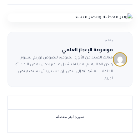
ضوابط و تأصيل الاعجاز
حول الاعجاز
الاعجاز التشريعي في القرآن
تواصل معنا
قصص للعبرة
حول السنة
مسلمين جدد
حول القراّن
مقالات اسلامية
بقلم
موسوعة الإعجاز العلمي
هنالك العديد من الأنواع المتوفرة لنصوص لوريم إيبسوم،
ولكن الغالبية تم تعديلها بشكل ما عبر إدخال بعض النوادر أو
الكلمات العشوائية إلى النص. إن كنت تريد أن تستخدم نص
لوريم…
صورة لبئر معطلة