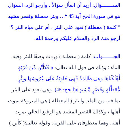
الســــــــؤال: أريد أن اسأل سؤالاً ، وأرجو الرد. السؤال
هو في سورة الحج آية 45 “… وبئر معطلة وقصر مشيد
” كلمة ( معطلة ) تعود على البئر ، أم على مياه البئر ؟
أرجو منك الرد والسلام عليكم ورحمة الله.
الجــــــــواب:
كلمة ( معطلة ) وردت وصفًا للبئر وفيه
الماء ؛ وذلك في قول الله تعالى:
﴿ فَكَأَيِّن مِّن قَرْيَةٍ
أَهْلَكْنَاهَا وَهِيَ ظَالِمَةٌ فَهِيَ خَاوِيَةٌ عَلَى عُرُوشِهَا وَبِئْرٍ
مُّعَطَّلَةٍ وَقَصْرٍ مَّشِيدٍ ﴾(الحج: 45).
وهي تعود على البئر
بما فيه من الماء. والبئر ( المعطلة ) هي المتروكة بموت
أهلها ، وكذلك القصر المشيد هو الرفيع الخالي بموت
أهله. وهما معطوفان على القرية. وقوله تعالى:( كأين )