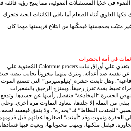
لضوء في خلايا المستقبلات الضوئية، مما يتيح رؤية فائقة ف
فكها العلوي أثناء الطعام أما باقي الكائنات الحية فتحرك
غير مثبّت بجمجمتها فيمكّنها من ابتلاع فريستها مهما كان
ائمات في أمة الحشرات
ث يتغذي علي أوراق نبات
Calotrpus procers
المُحتوية علي
ع عن نفسه ضد أعدائه. ويترك منهما مخزوناُ بجانب بيضه حيث
فاعية”. وهل تابعت حشرة “بتيلوسيرس” التى تتصنع الموت
اء تحيط بغدة تفرز رحيقاً. ويمتزج الرحيق بالشعيرات
ر” فتنهض الحشرة “المخادعة” فتفصل رأسها عن جسدها. وتدفع
يبقي من النملة إلا جلدها، لتعاود التماوت مرة أخري. وعلى
العصبي “للجندب النطاط” فـ “يخدره”، ولا ينفق فيفسد لحمه،
غطي الحفرة وتموت وقد “أمنت” لصغارها غذائهم قبل قدومهم
رة، فيقتل ملكتها، وينهب محتوياتها، ويعيث فيها فسادها،