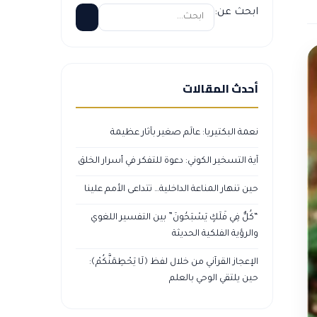
ابحث عن:
أحدث المقالات
نعمة البكتيريا: عالَم صغير بآثار عظيمة
آية التسخير الكوني: دعوة للتفكر في أسرار الخلق
حين تنهار المناعة الداخلية… تتداعى الأمم علينا
“كُلٌّ فِي فَلَكٍ يَسْبَحُونَ” بين التفسير اللغوي
والرؤية الفلكية الحديثة
الإعجاز القرآني من خلال لفظ ﴿لَا يَحْطِمَنَّكُمْ﴾:
حين يلتقي الوحي بالعلم