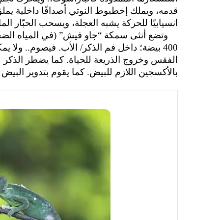
قدمه،
ويملك إخطبوط النوتي أصدافًا داخلية يملؤه
انسيابيًا للحركة يشبه العجلة، ويسحب الحبّار ال
وتضع أنثى سمكة “جاو فيش” (في المياه الضحل
400 بيضة؛ داخل فم الذكر/ الأب. فيصوم.. ولا
الفقس وخروج الذريعة للحياة
.
كما يضطر الذكر لإب
بالأكسجين اللازم للبيض
.
كما يقوم بتدوير البيض