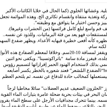
 وغشائها الخلوي (كما الحال في خلايا الكائنات الأكبر
كة وتغذية منتقاة وانقسام تكاثري الخ. وهذه الموائمة تجعل
مييز وحسن اختيار ما يتوافق مع وظيفته”.
يف فم واسع لبلع كامل فرائسها (من الحشرات وغيرها).
مستنقعات فهو يعد من فئة البرمائيات. وللذود عن نفسه..
هره كأنه أفعى خطيرة فيهابه الأعداء. و
يظهر ضفدع السهم
 لكنه سام.
وخلافا لمعظم الضفادع هذه الأنوا
لده، فيفرز مادة سامة
“باتراكوتسينا”.
ويكفى نحو اثنين
مي بذلك لاستخدام الهنود الحمر إفرازاتها لتسميم رؤوس
h
“/الضفدع المُشعر” فعند شعوره بالخطر يكسر أصابعه
يستعملها كمخالب حادة للدفاع عن نفسه. ثم يلتحم العظم
فرز “الحلزون الضعيف عديم العضلات” سائلا مخاطيا لزجاً
ان البحر في بيئات بحرية ضحلة عامرة بتيارات الماء القوية
ف جسمه. بينما تتحرك مجدافيات الأرجل على سطح الماء بقرون
البحر بالتلاعب بضغط الماء عن طريق أنابيبه الدقيقة أسفل