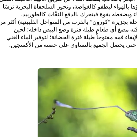
ا بالهواء ليطفو كالغواصة، وتحوز السلحفاة البحرية ترسًا
ماء ويضغطه بقوة فيتحرك بالدفع النفّاث كالطوربيد.
ة بجزيرة “كورون” بالقرب من السواحل الفلبينية) أكثر من
 يمكنه مضغ أي طعام طيلة فترة وضع البيض داخله؛ لحين
قاء فمه مفتوحاً طيلة فترة الحضانة؛ لتوفير الماء الغني
 حتى يحصل الجميع بالتساوي على حصته من الأكسجين.