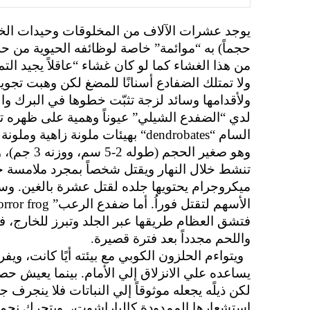
يوجد عشرات الآلاف من المخلوقات وحيدات الخلية.
حجماً) به “موائمة” خاصة لوظائفه الحيوية من حر
من هذا الغشاء كما لو كان غشاء “عاقلاً يجيد الت
ولا تمتلك الضفادع أسنانًا للمضغ لكن وهبت تجو
ولأقدامها وسائد لزجة تثبّت خطوها في البرك وال
لدي “الضفدع الشيلي” عيوناً وهمية على ظهره تظ
السام “
dendrobates
“
بهيئات ملونة زاهية وملونة
وهو صغير الحجم (طوله 2-5 سم، ووزنه 3 جم)، ويقفز لمسافة 10-20سم.
تنشط خلال النهار ويقتل شخصاً بمجرد ملامسة ج
ميكروجرام يحتويها جلده لقتل عشرة بالغين. وس
الأسهم لتقتل فوراُ.
أما ضفدع الرعب”
orror frog
فتشق العظام طريقها عبر الجلد وتبرز للخارج،
ف
واللحم مجدداً بعد فترة قصيرة.
ويتواءم الحلزون الكوبي مع بيئته أيًا كانت، وي
يساعده علي الانزلاق إلي الأمام. بينما يعيش حص
لكن ذيلًه يجعله موثوقاً إلي النباتات فلا ينجر
استشعارها الممدودة كالباراشوت،.
ويتحرك نجم 