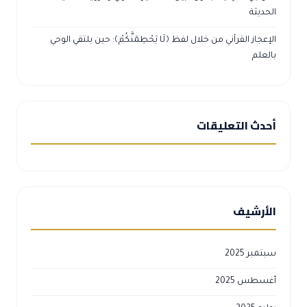
الحديثة
الإعجاز القرآني من خلال لفظ ﴿لَا يَحْطِمَنَّكُمْ﴾: حين يلتقي الوحي
بالعلم
أحدث التعليقات
الأرشيف
سبتمبر 2025
أغسطس 2025