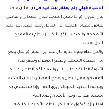
الأنبياء قبلي ولم يفتقر بيت فيه خل)
رواه ابن ماجة.
قال النووي: (وأما معنى الحديث فقال الخطابي والقاضي
عياض، معناه الاقتصار في المأكل ومنع النفس عن ملاذ
الأطعمة، والصواب الذي ينبغي أن يجزم به أنه مدح
للخل نفسه.
والخل غذاء ودواء قديم قال عنه ابن القيم: (والخل ينفع
من المعدة الملتهبة ويقمع الصفراء ويدفع ضرر
الأدوية القتالة ويحلل اللبن والدم وينفع الطحال ويدبغ
المعدة ويعقل البطن ويقطع العطش ويعين الهضم
ويلطف الأغذية الغليظة ويرق الدم.. وإذا تمضمض به
مسخناً نفع من وجع الأسنان وقوى اللثة).
أما الرازي فيقول عنه: الخل يلطف الأخلاط الغليظة