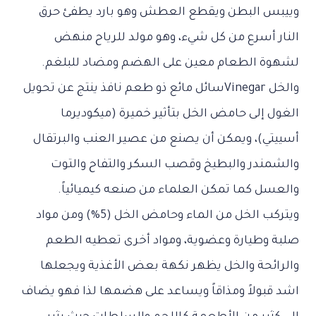
وييبس البطن ويقطع العطش وهو بارد يطفئ حرق
النار أسرع من كل شيء، وهو مولد للرياح منهض
لشهوة الطعام معين على الهضم ومضاد للبلغم.
والخل Vinegarسائل مائع ذو طعم نافذ ينتج عن تحويل
الغول إلى حامض الخل بتأثير خميرة (ميكوديرما
أسييتي)، ويمكن أن يصنع من عصير العنب والبرتقال
والشمندر والبطيخ وقصب السكر والتفاح والتوت
والعسل كما تمكن العلماء من صنعه كيميائياً.
ويتركب الخل من الماء وحامض الخل (5%) ومن مواد
صلبة وطيارة وعضوية، ومواد أخرى تعطيه الطعم
والرائحة والخل يظهر نكهة بعض الأغذية ويجعلها
اشد قبولاً ومذاقاً ويساعد على هضمها لذا فهو يضاف