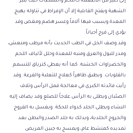
إلى كثير من الأطعمة كاللحم والسلطات حيث يثير
الشهية ويفتح القابلية إلا أن الإفراط في تناوله يهيج
المعدة ويسبب فيها آلاماً وعسر هضم ومغض وقد
يؤدي إلى قرح أحياناً.
وقد وصف الخل في الطب الحديث بأنه مرطب ومنعش،
ومدر للبول والعرق ومنبه للمعدة وحلل لألياف اللحم
والخضراوات الخشنة. كما أنه يعطي كترياق للتسمم
بالقلويات. ويطبق ظاهراً كعلاج للثعلبة والقرعة. وقد
رأيت فائدته الكبرى في معالجة قمل الرأس وتلاف
الصئبان ويطلى به الرأس علاجاً للصلع وقد يضاف إليه
النشاء ويطلى الجلد كدواء للحكة. ويغسل به القروح
والجروح الجلدية، ويدلك به جلد الصدر والبطن بعد
تمديده كمنشط عام، ويمسح به جبين المريض