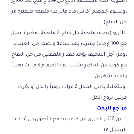
ـ لتقوية اللثة: مضمضة (35غ خل +35 غ ملح، ماء 100غ)
ـ ولسوء الهضم (كأس ماء فاتر فيه ملعقة صغيرة من
خل التفاح).
ـ للأرق: (نصف ملعقة خل تفاح، 2 ملعقة صغيرة عسل
مع 100 غ ماء) يشرب بعد ساعة ونصف من العشاء.
ـ ومن أجل التنحيف يؤخذ مقدار ملعقتين من خل التفاح
مع كوب من الماء، وتشرب بعد الطعام 3 مرات يومياً
ولمدة شهرين.
ـ وللثعلبة يطلى المحل 6 مرات يومياً بالخل أو يفرك
مرتين بروح الخل.
مراجع البحث
1ـ ابن ألأثير الجزري عن كتابه (جامع الأصول في أحاديث
الرسول e).