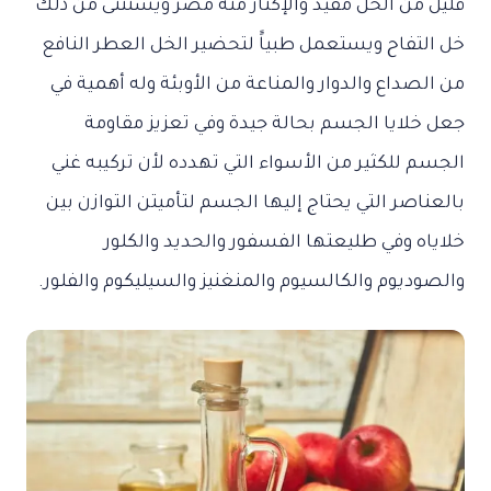
قليل من الخل مفيد والإكثار منه مضر ويستثنى من ذلك
خل التفاح ويستعمل طبياًَ لتحضير الخل العطر النافع
من الصداع والدوار والمناعة من الأوبئة وله أهمية في
جعل خلايا الجسم بحالة جيدة وفي تعزيز مقاومة
الجسم للكثير من الأسواء التي تهدده لأن تركيبه غني
بالعناصر التي يحتاج إليها الجسم لتأميتن التوازن بين
خلاياه وفي طليعتها الفسفور والحديد والكلور
والصوديوم والكالسيوم والمنغنيز والسيليكوم والفلور.