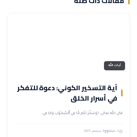
مقالات ذات صلة
آيات الله
آية التسخير الكوني: دعوة للتفكر
في أسرار الخلق
قال الله تعالى: ﴿وَسَخَّرَ لَكُم مَّا فِي ٱلسَّمَـٰوَٰتِ وَمَا فِي…
3 دقيقة
9 سبتمبر 2025