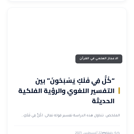
الاعجاز العلمي في القرآن
“كُلٌّ فِي فَلَكٍ يَسْبَحُونَ” بين
التفسير اللغوي والرؤية الفلكية
الحديثة
الملخص: تتناول هذه الدراسة تفسير قوله تعالى: ﴿كُلٌّ فِي فَلَكٍ…
6 دقيقة
22 أغسطس 2025