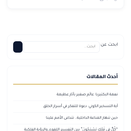
ابحث عن:
أحدث المقالات
نعمة البكتيريا: عالَم صغير بآثار عظيمة
آية التسخير الكوني: دعوة للتفكر في أسرار الخلق
حين تنهار المناعة الداخلية… تتداعى الأمم علينا
“كُلٌّ فِي فَلَكٍ يَسْبَحُونَ” بين التفسير اللغوي والرؤية الفلكية