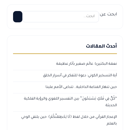
ابحث عن:
أحدث المقالات
نعمة البكتيريا: عالَم صغير بآثار عظيمة
آية التسخير الكوني: دعوة للتفكر في أسرار الخلق
حين تنهار المناعة الداخلية… تتداعى الأمم علينا
“كُلٌّ فِي فَلَكٍ يَسْبَحُونَ” بين التفسير اللغوي والرؤية الفلكية
الحديثة
الإعجاز القرآني من خلال لفظ ﴿لَا يَحْطِمَنَّكُمْ﴾: حين يلتقي الوحي
بالعلم