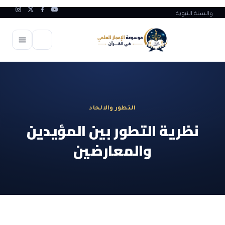
والسنة النبوية
الرئيسية
الإعجاز العلمي
التطور والالحاد
الاعجاز العلمي في علوم الأرض
آيات الله
نظرية التطور بين المؤيدين
الاعجاز الغيبي في القرآن
والمعارضين
آيات الله في جسم الانسان
المقالات
الاعجاز في علوم الفلك والفضاء
آيات الله في خلق الحيوان
ابداعات اسلامية
شبهات وردود
الاعجاز العلمي في الكائنات الحية
آيات الله في خلق الكون
تأملات قرآنية
التطور والالحاد
المرئيات
الاعجاز البياني و اللغوي في القرآن
آيات الله في خلق النباتات
روائع الهدى النبوي
حول الاسلام
المؤلفون
الاعجاز العلمي علوم الطب و الحياة
ضوابط و تأصيل الاعجاز
حول الاعجاز