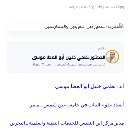
الاعجاز التشريعي في القرآن
25 ديسمبر 2019
7 دقيقة قراءة
تواصل معنا
قصص للعبرة
حول السنة
مسلمين جدد
حول القراّن
مقالات اسلامية
بقلم
الدكتور نظمي خليل أبو العطا موسى
كاتب في موسوعة الإعجاز العلمي — نشر 71 مقالاً.
أ.د. نظمي خليل أبو العطا موسى
أستاذ علوم النبات في جامعة عين شمس ـ مصر
مدير مركز ابن النفيس للخدمات التقنية والعلمية ـ البحرين