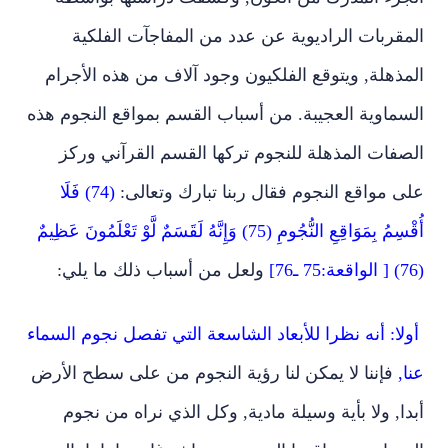
المقربات الراديوية عن عدد من المفاجآت الفلكية
المذهلة‏,‏ ويتوقع الفلكيون وجود آلاف من هذه الأجرام
السماوية العجيبة‏.‏ من أسباب القسم بمواقع النجوم هذه
الصفات المذهلة للنجوم تركها القسم القرآني وركز
على مواقع النجوم فقال ربنا تبارك وتعالى‏:‏
(74) فَلَا
أُقْسِمُ بِمَوَاقِعِ النُّجُومِ (75) وَإِنَّهُ لَقَسَمٌ لَّوْ تَعْلَمُونَ عَظِيمٌ
(76) ‏[‏ الواقعة‏:75‏ ـ‏76]‏
ولعل من أسباب ذلك ما يلي‏:‏
أولا‏:‏ أنه نظرا للأبعاد الشاسعة التي تفصل نجوم السماء
عنا‏,
‏ فإننا لا يمكن لنا رؤية النجوم من على سطح الأرض
أبدا‏,‏ ولا بأية وسيلة مادية‏,‏ وكل الذي نراه من نجوم