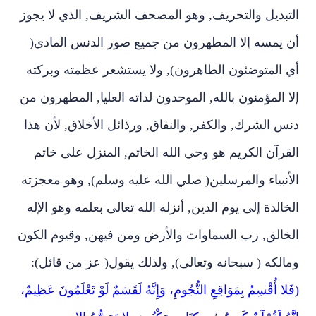
التبديل والتحريف‏,‏ وهو المصحف الشريف‏,‏ الذي لا يجوز
أن يمسه إلا المطهرون من جميع صور الدنس المادي‏(‏
أي المتوضئون الطاهرون‏),‏ ولا يستشعر عظمته وبركته
إلا المؤمنون بالله‏,‏ الموحدون لذاته العليا‏,‏ المطهرون من
دنس الشرك‏,‏ والكفر‏,‏ والنفاق‏,‏ ورذائل الأخلاق‏,‏ لأن هذا
القرآن الكريم هو وحي الله الخاتم‏,‏ المنزل على خاتم
الأنبياء والمرسلين‏(‏ صلي الله عليه وسلم‏),‏ وهو معجزته
الخالدة إلى يوم الدين‏,‏ أنزله الله تعالى بعلمه وهو الإله
الخالق‏,‏ رب السماوات والأرض ومن فيهن‏,‏ وقيوم الكون
ومالكه ‏(‏ سبحانه وتعالى‏),‏ ولذلك يقول‏(‏ عز من قائل‏):‏
(فَلا أُقْسِمُ بِمَوَاقِعِ النُّجُومِ، وَإِنَّهُ لَقَسَمٌ لَوْ تَعْلَمُونَ عَظِيمٌ،