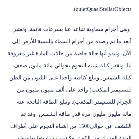
quietQuasiStellarObjects).‏
وهي أجرام سماوية تتباعد عنا بسرعات فائقة‏,‏ وتعتبر
أبعد ما تم رصده من أجرام السماء بالنسبة للأرض إلى
الآن‏.‏ وتبدو أنها حالة خاصة من حالات المادة غير معروفة
لنا‏,‏ وتقدر كتلة شبيه النجوم بحوالي مائة مليون ضعف
كتلة الشمس‏,‏ وتبلغ كثافته واحدا على البليون من الطن
للسنتيمتر المكعب‏(‏ واحد على ألف مليون مليون من
الجرام للسنتيمتر المكعب‏),‏ وتبلغ الطاقة الناتجة عنه
مائة مليون مليون مرة قدر طاقة الشمس‏.‏ وقد تم
الكشف عن حوالي‏1500‏ من اشباه النجوم على أطراف
الجزء المدرك من الكون‏,‏ وكشفت دراستها بواسطة