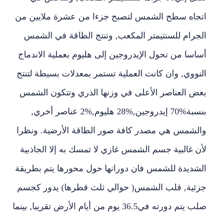
اتجاه سطح الشمس لتصبح جزءا من عشرة ملايين من
الجرام للسنتيمتر المكعب‏,‏ وتنتج الطاقة في الشمس
أساسا من تحول الإيدروجين إلى هليوم بعملية الاندماج
النووي‏,‏ وان كانت العملية تستمر بمعدلات بسيطة لتنتج
بعض العناصر الأعلى في وزنها الذري وتتكون الشمس
بنسبة‏70%‏ إيدروجين‏,28%‏ هليوم‏,2%‏ عناصر أخري‏,‏
والشمس هي مصدر كافة صور الطاقة الأرضية‏.‏ ونظرا
لأن غالبية جسم الشمس غازي لا تمسك به إلا الجاذبية
الشديدة للشمس فان دورانها حول محورها يتم بطريقة
جزئية‏,‏ قلب الشمس‏(‏ حوالي ثلث قطرها‏)‏ يدور كجسم
صلب يتم دورته في‏36.5‏ يوم من أيام الأرض تقريبا‏,‏ بينما