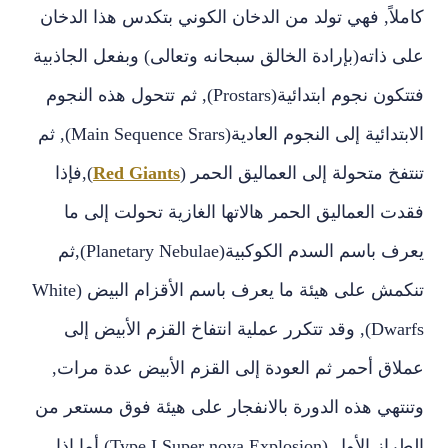
كاملا‏ً,‏ فهي تولد من الدخان الكوني بتكدس هذا الدخان
على ذاته‏(‏بإرادة الخالق سبحانه وتعالى‏)‏ وبفعل الجاذبية
فتتكون نجوم ابتدائية(Prostars),‏ ثم تتحول هذه النجوم
الابتدائية إلى النجوم العادية(Main Sequence Srars),‏ ثم
تنتفخ متحولة إلى العماليق الحمر (
Red Giants
),‏فإذا
فقدت العماليق الحمر هالاتها الغازية تحولت إلى ما
يعرف باسم السدم الكوكبية(Planetary Nebulae),‏ثم
تنكمش على هيئة ما يعرف باسم الأقزام البيض (White
Dwarfs),‏ وقد تتكرر عملية انتفاخ القزم الأبيض إلى
عملاق أحمر ثم العودة إلى القزم الأبيض عدة مرات‏,‏
وتنتهي هذه الدورة بالانفجار على هيئة فوق مستعر من
الطراز الأول (Type I Super nova Explosion)‏ أما إذا