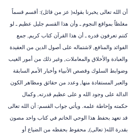
أن الله تعالى يخبرنا بقوله‏(‏ عز من قائل‏):‏ أقسم قسماً
مغلظاً بمواقع النجوم ـ وأن هذا القسم جليل عظيم ـ لو
كنتم تعرفون قدره ـ أن هذا القرآن كتاب كريم‏,‏ جمع
الفوائد والمنافع‏,‏ لاشتماله على أصول الدين من العقيدة
والعبادة والأخلاق والمعاملات‏,‏ وغير ذلك من أمور الغيب
وضوابط السلوك وقصص الأنبياء وأخبار الأمم السابقة
والعبر المستفادة منها‏,‏ وعدد من حقائق ومظاهر الكون
الدالة على وجود الله و على عظيم قدرته‏,‏ وكمال
حكمته وإحاطة علمه‏.‏ ويأتي جواب القسم‏:‏ أن الله تعالى
قد تعهد بحفظ هذا الوحي الخاتم في كتاب واحد مصون
بقدرة الله‏(‏ تعالى‏),‏ محفوظ بحفظه من الضياع أو