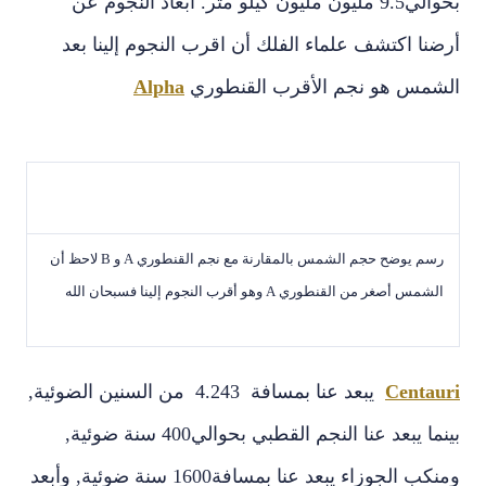
بحوالي‏9.5‏ مليون مليون كيلو متر‏.‏ أبعاد النجوم عن
أرضنا اكتشف علماء الفلك أن اقرب النجوم إلينا بعد
الشمس هو نجم الأقرب القنطوري
Alpha
رسم يوضح حجم الشمس بالمقارنة مع نجم القنطوري
A
و
B
لاحظ أن
الشمس أصغر من القنطوري
A
وهو أقرب النجوم إلينا فسبحان الله
Centauri
‏ يبعد عنا بمسافة ‏ 4.243 ‏ من السنين الضوئية‏,‏
بينما يبعد عنا النجم القطبي بحوالي‏400‏ سنة ضوئية‏,‏
ومنكب الجوزاء يبعد عنا بمسافة‏1600‏ سنة ضوئية‏,‏ وأبعد