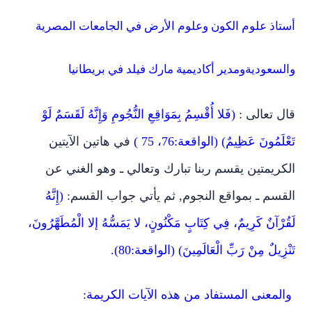
أستاذ علوم الكون وعلوم الأرض في الجامعات المصرية
والسعوديةومدير أكاديمية مارك فيلد في بريطانيا
قال تعالى :
(فَلا أُقْسِمُ بِمَوَاقِعِ النُّجُومِ وَإِنَّهُ لَقَسَمٌ لَوْ
تَعْلَمُونَ عَظِيمٌ) (الواقعة:76، 75 )
في هاتين الآيتين
الكريمتين يقسم ربنا تبارك وتعالي ـ وهو الغني عن
القسم ـ بمواقع النجوم‏,‏ ثم يأتي جواب القسم‏:‏
(إِنَّهُ
لَقُرْآنٌ كَرِيمٌ، فِي كِتَابٍ مَكْنُونٍ، لا يَمَسُّهُ إلا الْمُطَهَّرُونَ،
تَنْزِيلٌ مِنْ رَبِّ الْعَالَمِينَ) (الواقعة:80).
والمعنى المستفاد من هذه الآيات الكريمة: