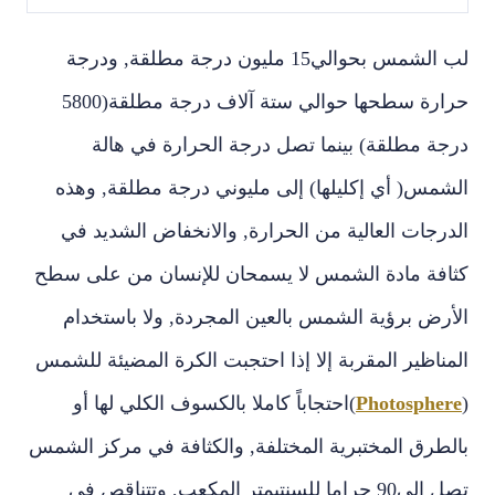
لب الشمس بحوالي‏15‏ مليون درجة مطلقة‏,‏ ودرجة
درجة مطلقة‏)‏ بينما تصل درجة الحرارة في هالة
الشمس‏(‏ أي إكليلها‏)‏ إلى مليوني درجة مطلقة‏,‏ وهذه
الدرجات العالية من الحرارة‏,‏ والانخفاض الشديد في
كثافة مادة الشمس لا يسمحان للإنسان من على سطح
الأرض برؤية الشمس بالعين المجردة‏,‏ ولا باستخدام
المناظير المقربة إلا إذا احتجبت الكرة المضيئة للشمس
(
Photosphere
)‏احتجاباً كاملا بالكسوف الكلي لها أو
بالطرق المختبرية المختلفة‏,‏ والكثافة في مركز الشمس
تصل إلي‏90‏ جراما للسنتيمتر المكعب‏,‏ وتتناقص في