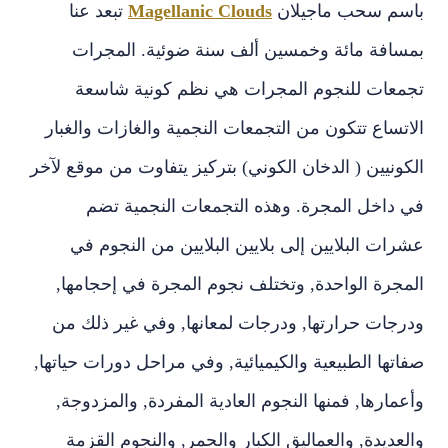
باسم سحب ماجيلان
Magellanic Clouds‏
تبعد عنا
بمسافة مائة وخمسين ألف سنة ضوئية‏.‏ المجرات
تجمعات للنجوم المجرات هي نظم كونية شاسعة
الاتساع تتكون من التجمعات النجمية والغازات والغبار
الكونيين ‏(‏ الدخان الكوني‏)‏ بتركيز يتفاوت من موقع لآخر
في داخل المجرة‏.‏ وهذه التجمعات النجمية تضم
عشرات البلايين إلى بلايين البلايين من النجوم في
المجرة الواحدة‏,‏ وتختلف نجوم المجرة في إحجامها‏,‏
ودرجات حرارتها‏,‏ ودرجات لمعانها‏,‏ وفي غير ذلك من
صفاتها الطبيعية والكيميائية‏,‏ وفي مراحل دورات حياتها‏,‏
وأعمارها‏,‏ فمنها النجوم العادية المفردة‏,‏ والمزدوجة‏,‏
والعديدة‏,‏ والعماليق الكبار والحمر‏,‏ والنجوم القزمة