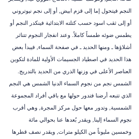
النجم فيتحول إما إلى قزم ابيض‏,‏ أو إلى نجم نيوتروني
أو إلى ثقب اسود حسب كتلته الابتدائية فينكدر النجم أو
يطمس ضوئه طمساً كاملاً‏.‏ وعند انفجار النجوم تتناثر
أشلاؤها ـ ومنها الحديد ـ في صفحة السماء‏,‏ فيبدأ بعض
هذا الحديد في اصطياد الجسيمات الأولية للمادة لتكوين
العناصر الأعلى في وزنها الذري من الحديد بالتدريج‏.‏
الشمس نجم من نجوم السماء الدنيا الشمس هي النجم
الذي تتبعه أرضنا فتدور حولها مع باقي أفراد المجموعة
الشمسية‏,‏ وتدور معها حول مركز المجرة‏,‏ وهي أقرب
نجوم السماء إلينا‏,‏ ويقدر بُعدها عنا بحوالي مائة
وخمسين مليوناً من الكيلو مترات‏,‏ ويقدر نصف قطرها