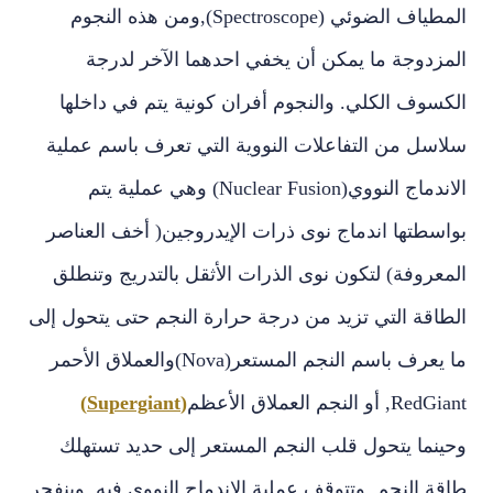
المطياف الضوئي (Spectroscope),‏ومن هذه النجوم
المزدوجة ما يمكن أن يخفي احدهما الآخر لدرجة
الكسوف الكلي‏.‏ والنجوم أفران كونية يتم في داخلها
سلاسل من التفاعلات النووية التي تعرف باسم عملية
الاندماج النووي(Nuclear Fusion)‏ وهي عملية يتم
بواسطتها اندماج نوى ذرات الإيدروجين‏(‏ أخف العناصر
المعروفة‏)‏ لتكون نوى الذرات الأثقل بالتدريج وتنطلق
الطاقة التي تزيد من درجة حرارة النجم حتى يتحول إلى
ما يعرف باسم النجم المستعر(Nova)‏والعملاق الأحمر
(Supergiant)
وحينما يتحول قلب النجم المستعر إلى حديد تستهلك
طاقة النجم‏,‏ وتتوقف عملية الاندماج النووي فيه‏,‏ وينفجر