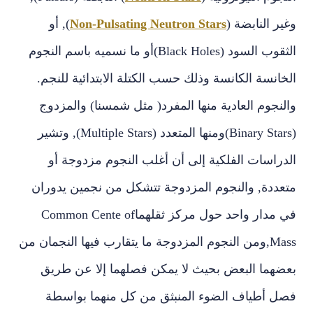
وغير النابضة (
Non-Pulsating Neutron Stars
),‏ أو
الثقوب السود (Black Holes)‏أو ما نسميه باسم النجوم
الخانسة الكانسة وذلك حسب الكتلة الابتدائية للنجم‏.‏
والنجوم العادية منها المفرد‏(‏ مثل شمسنا‏)‏ والمزدوج
(Binary Stars)‏ومنها المتعدد (Multiple Stars),‏ وتشير
الدراسات الفلكية إلى أن أغلب النجوم مزدوجة أو
متعددة‏,‏ والنجوم المزدوجة تتشكل من نجمين يدوران
في مدار واحد حول مركز ثقلهما‏Common Cente of
Mass,‏ومن النجوم المزدوجة ما يتقارب فيها النجمان من
بعضهما البعض بحيث لا يمكن فصلهما إلا عن طريق
فصل أطياف الضوء المنبثق من كل منهما بواسطة