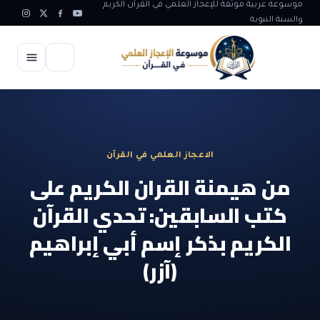
موسوعة عربية موثقة للإعجاز العلمي في القرآن الكريم
والسنة النبوية
الرئيسية
الإعجاز العلمي
الاعجاز العلمي في القرآن
الاعجاز العلمي في علوم الأرض
آيات الله
من هيمنة القران الكريم على
الاعجاز الغيبي في القرآن
كتب السابقين: تحدي القرآن
آيات الله في جسم الانسان
المقالات
الاعجاز في علوم الفلك والفضاء
الكريم بذكر إسم أبي إبراهيم
آيات الله في خلق الحيوان
ابداعات اسلامية
شبهات وردود
الاعجاز العلمي في الكائنات الحية
(آزر)
آيات الله في خلق الكون
تأملات قرآنية
التطور والالحاد
المرئيات
الاعجاز البياني و اللغوي في القرآن
آيات الله في خلق النباتات
روائع الهدى النبوي
حول الاسلام
المؤلفون
الاعجاز العلمي علوم الطب و الحياة