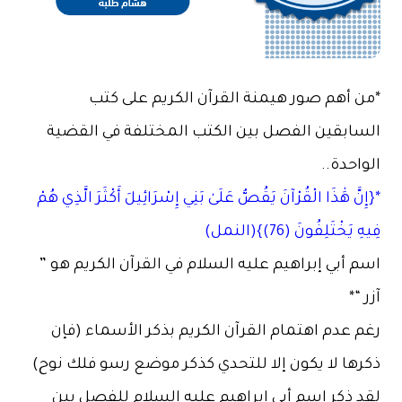
*من أهم صور هيمنة القرآن الكريم على كتب
السابقين الفصل بين الكتب المختلفة في القضية
الواحدة..
*{إِنَّ هَٰذَا الْقُرْآنَ يَقُصُّ عَلَىٰ بَنِي إِسْرَائِيلَ أَكْثَرَ الَّذِي هُمْ
فِيهِ يَخْتَلِفُونَ (76)}(النمل)
‎اسم أبي إبراهيم عليه السلام في القرآن الكريم هو ”
آزر “*
رغم عدم اهتمام القرآن الكريم بذكر الأسماء (فإن
ذكرها لا يكون إلا للتحدي كذكر موضع رسو فلك نوح)
لقد ذكر اسم أبي إبراهيم عليه السلام للفصل بين