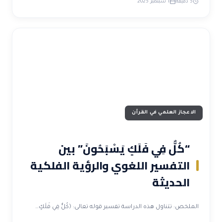
5 دقيقة
1 سبتمبر 2025
الاعجاز العلمي في القرآن
“كُلٌّ فِي فَلَكٍ يَسْبَحُونَ” بين
التفسير اللغوي والرؤية الفلكية
الحديثة
الملخص: تتناول هذه الدراسة تفسير قوله تعالى: ﴿كُلٌّ فِي فَلَكٍ…