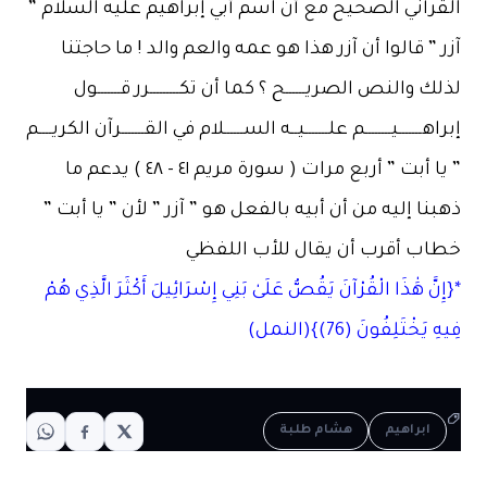
القرآني الصحيح مع أن اسم أبي إبراهيم عليه السلام ”
آزر ” قالوا أن آزر هذا هو عمه والعم والد ! ما حاجتنا
لذلك والنص الصريــــــح ؟ كما أن تكـــــــــرر قـــــــول
إبراهـــــــيــــــــم علـــــــيــه الســــــلام في القـــــــرآن الكريــــم
” يا أبت ” أربع مرات ( سورة مريم ٤١ – ٤٨ ) يدعم ما
ذهبنا إليه من أن أبيه بالفعل هو ” آزر ” لأن ” يا أبت ”
خطاب أقرب أن يقال للأب اللفظي
*{إِنَّ هَٰذَا الْقُرْآنَ يَقُصُّ عَلَىٰ بَنِي إِسْرَائِيلَ أَكْثَرَ الَّذِي هُمْ
فِيهِ يَخْتَلِفُونَ (76)}(النمل)
ابراهيم
هشام طلبة