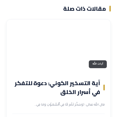
مقالات ذات صلة
آيات الله
آية التسخير الكوني: دعوة للتفكر
في أسرار الخلق
قال الله تعالى: ﴿وَسَخَّرَ لَكُم مَّا فِي ٱلسَّمَـٰوَٰتِ وَمَا فِي…