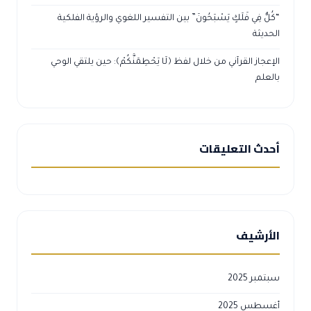
“كُلٌّ فِي فَلَكٍ يَسْبَحُونَ” بين التفسير اللغوي والرؤية الفلكية
الحديثة
الإعجاز القرآني من خلال لفظ ﴿لَا يَحْطِمَنَّكُمْ﴾: حين يلتقي الوحي
بالعلم
أحدث التعليقات
الأرشيف
سبتمبر 2025
أغسطس 2025