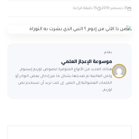
ضوابط و تأصيل الاعجاز
حول الاعجاز
الاعجاز التشريعي في القرآن
31 ديسمبر 2019
15 دقيقة قراءة
تواصل معنا
قصص للعبرة
حول السنة
مسلمين جدد
حول القراّن
مقالات اسلامية
بقلم
موسوعة الإعجاز العلمي
هنالك العديد من الأنواع المتوفرة لنصوص لوريم إيبسوم،
ولكن الغالبية تم تعديلها بشكل ما عبر إدخال بعض النوادر أو
الكلمات العشوائية إلى النص. إن كنت تريد أن تستخدم نص
لوريم…