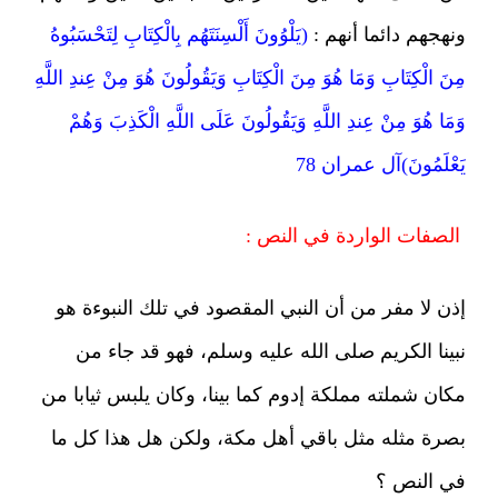
ونهجهم دائما أنهم :
(يَلْوُونَ أَلْسِنَتَهُم بِالْكِتَابِ لِتَحْسَبُوهُ
مِنَ الْكِتَابِ وَمَا هُوَ مِنَ الْكِتَابِ وَيَقُولُونَ هُوَ مِنْ عِندِ اللَّهِ
وَمَا هُوَ مِنْ عِندِ اللَّهِ وَيَقُولُونَ عَلَى اللَّهِ الْكَذِبَ وَهُمْ
يَعْلَمُونَ)آل عمران 78
الصفات الواردة في النص :
إذن لا مفر من أن النبي المقصود في تلك النبوءة هو
نبينا الكريم صلى الله عليه وسلم، فهو قد جاء من
مكان شملته مملكة إدوم كما بينا، وكان يلبس ثيابا من
بصرة مثله مثل باقي أهل مكة، ولكن هل هذا كل ما
في النص ؟