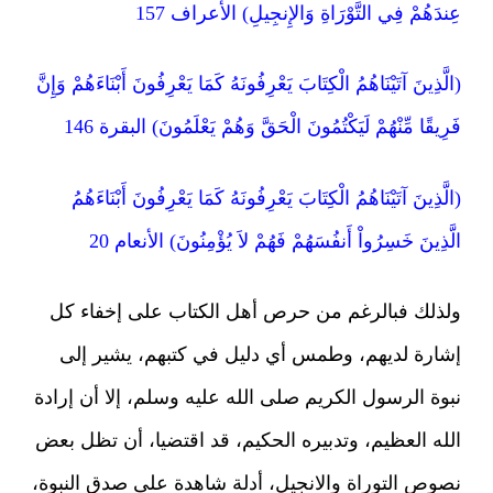
عِندَهُمْ فِي التَّوْرَاةِ وَالإِنجِيلِ) الأعراف 157
(الَّذِينَ آتَيْنَاهُمُ الْكِتَابَ يَعْرِفُونَهُ كَمَا يَعْرِفُونَ أَبْنَاءَهُمْ وَإِنَّ
فَرِيقًا مِّنْهُمْ لَيَكْتُمُونَ الْحَقَّ وَهُمْ يَعْلَمُونَ) البقرة 146
(الَّذِينَ آتَيْنَاهُمُ الْكِتَابَ يَعْرِفُونَهُ كَمَا يَعْرِفُونَ أَبْنَاءَهُمُ
الَّذِينَ خَسِرُواْ أَنفُسَهُمْ فَهُمْ لاَ يُؤْمِنُونَ) الأنعام 20
ولذلك فبالرغم من حرص أهل الكتاب على إخفاء كل
إشارة لديهم، وطمس أي دليل في كتبهم، يشير إلى
نبوة الرسول الكريم صلى الله عليه وسلم، إلا أن إرادة
الله العظيم، وتدبيره الحكيم، قد اقتضيا، أن تظل بعض
نصوص التوراة والانجيل، أدلة شاهدة على صدق النبوة،