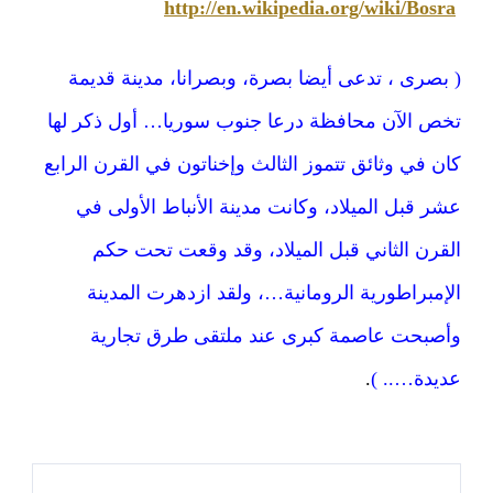
http://en.wikipedia.org/wiki/Bosra
( بصرى ، تدعى أيضا بصرة، وبصرانا، مدينة قديمة
تخص الآن محافظة درعا جنوب سوريا… أول ذكر لها
كان في وثائق تتموز الثالث وإخناتون في القرن الرابع
عشر قبل الميلاد، وكانت مدينة الأنباط الأولى في
القرن الثاني قبل الميلاد، وقد وقعت تحت حكم
الإمبراطورية الرومانية…، ولقد ازدهرت المدينة
وأصبحت عاصمة كبرى عند ملتقى طرق تجارية
عديدة….. )
.