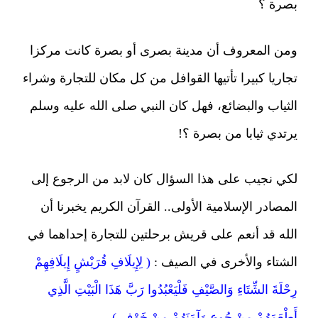
بصرة ؟
ومن المعروف أن مدينة بصرى أو بصرة كانت مركزا
تجاريا كبيرا تأتيها القوافل من كل مكان للتجارة وشراء
الثياب والبضائع، فهل كان النبي صلى الله عليه وسلم
يرتدي ثيابا من بصرة ؟!
لكي نجيب على هذا السؤال كان لابد من الرجوع إلى
المصادر الإسلامية الأولى.. القرآن الكريم يخبرنا أن
الله قد أنعم على قريش برحلتين للتجارة إحداهما في
الشتاء والأخرى في الصيف :
( لِإِيلَافِ قُرَيْشٍ إِيلَافِهِمْ
رِحْلَةَ الشِّتَاءِ وَالصَّيْفِ فَلْيَعْبُدُوا رَبَّ هَذَا الْبَيْتِ الَّذِي
أَطْعَمَهُمْ مِنْ جُوعٍ وَآمَنَهُمْ مِنْ خَوْفٍ )
.