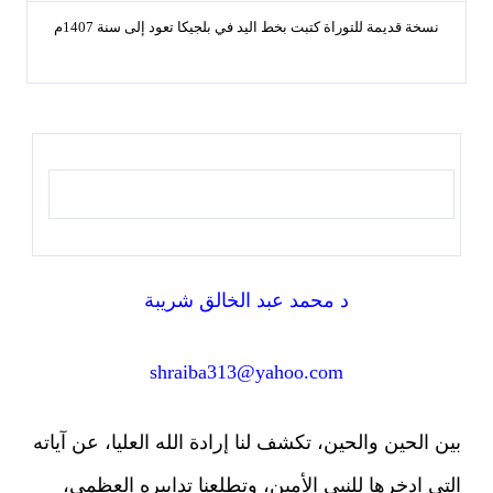
نسخة قديمة للتوراة كتبت بخط اليد في بلجيكا تعود إلى سنة 1407م
د محمد عبد الخالق شريبة
shraiba313@yahoo.com
بين الحين والحين، تكشف لنا إرادة الله العليا، عن آياته
التي ادخرها للنبي الأمين، وتطلعنا تدابيره العظمى،