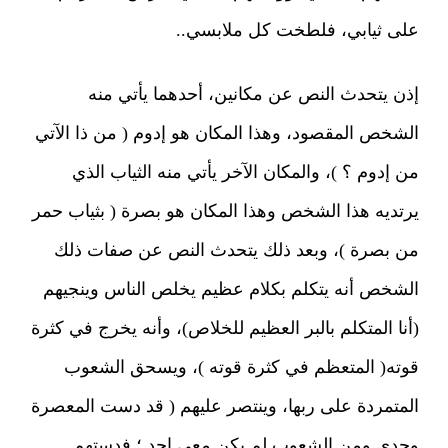
على ثيابي، فلطخت كل ملابسي..
إذن يتحدث النص عن مكانين، أحدهما يأتي منه
الشخص المقصود، وهذا المكان هو إدوم ( من ذا الآتي
من إدوم ؟ )، والمكان الآخر يأتي منه الثياب الذي
يرتديه هذا الشخص وهذا المكان هو بصرة ( بثياب حمر
من بصرة )، وبعد ذلك يتحدث النص عن صفات ذلك
الشخص أنه يتكلم بكلام عظيم يخلص الناس وينجيهم
(أنا المتكلم بالبر العظيم للخلاص)، وأنه يخرج في كثرة
قوته( المتعظم في كثرة قوته )، ويسحق الشعوب
المتمردة على ربها، وينتصر عليهم ( قد دست المعصرة
وحدي ومن الشعوب لم يكن معي احد ؛ فدستهم