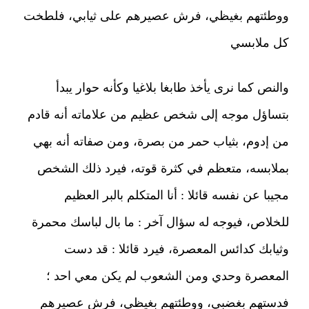
ووطئتهم بغيظي، فرش عصيرهم على ثيابي، فلطخت
كل ملابسي
والنص كما نرى يأخذ طابغا بلاغيا وكأنه حوار يبدأ
بتساؤل موجه إلى شخص عظيم من علاماته أنه قادم
من إدوم، بثياب حمر من بصرة، ومن صفاته أنه بهي
بملابسه، متعظم في كثرة قوته، فيرد ذلك الشخص
مجيبا عن نفسه قائلا : أنا المتكلم بالبر العظيم
للخلاص، فيوجه له سؤال آخر : ما بال لباسك محمرة
وثيابك كدائس المعصرة، فيرد قائلا : قد دست
المعصرة وحدي ومن الشعوب لم يكن معي احد ؛
فدستهم بغضبي، ووطئتهم بغيظي، فرش عصيرهم