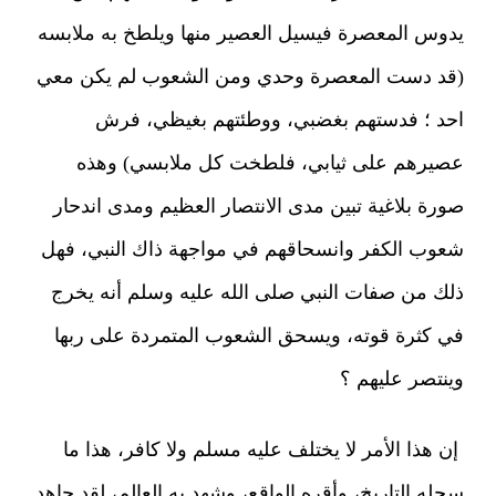
يدوس المعصرة فيسيل العصير منها ويلطخ به ملابسه
(قد دست المعصرة وحدي ومن الشعوب لم يكن معي
احد ؛ فدستهم بغضبي، ووطئتهم بغيظي، فرش
عصيرهم على ثيابي، فلطخت كل ملابسي) وهذه
صورة بلاغية تبين مدى الانتصار العظيم ومدى اندحار
شعوب الكفر وانسحاقهم في مواجهة ذاك النبي، فهل
ذلك من صفات النبي صلى الله عليه وسلم أنه يخرج
في كثرة قوته، ويسحق الشعوب المتمردة على ربها
وينتصر عليهم ؟
إن هذا الأمر لا يختلف عليه مسلم ولا كافر، هذا ما
سجله التاريخ، وأقره الواقع، وشهد به العالم، لقد جاهد