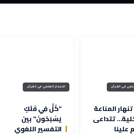
علمي في القرآن
الاعجاز العلمي في القرآن
تنهار المناعة
“كُلٌّ فِي فَلَكٍ
خلية… تتداعى
يَسْبَحُونَ” بين
 علينا
التفسير اللغوي