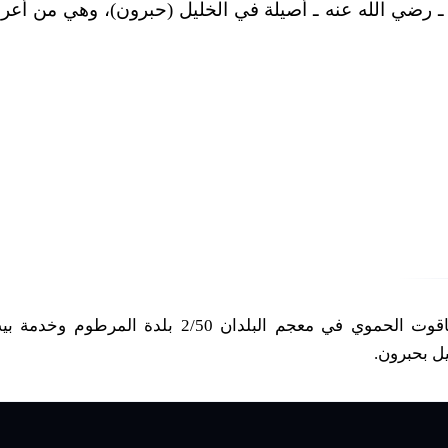
 ـ رضي الله عنه ـ أصيلة في الخليل (حبرون)، وهي من أعر
1) انظر: تاريخ دمشق، ابن عساكر 11/67 وزاد ياقوت الحموي في معجم البلدان 2/50 بلدة المرطوم وخ
يل بحبرون.