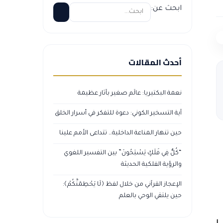
ابحث عن:
أحدث المقالات
نعمة البكتيريا: عالَم صغير بآثار عظيمة
آية التسخير الكوني: دعوة للتفكر في أسرار الخلق
حين تنهار المناعة الداخلية… تتداعى الأمم علينا
“كُلٌّ فِي فَلَكٍ يَسْبَحُونَ” بين التفسير اللغوي
والرؤية الفلكية الحديثة
الإعجاز القرآني من خلال لفظ ﴿لَا يَحْطِمَنَّكُمْ﴾:
حين يلتقي الوحي بالعلم