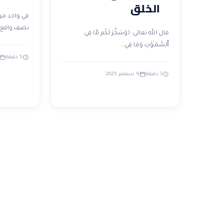
الخلق
في واحد من
تصف واقع
قال الله تعالى: ﴿وَسَخَّرَ لَكُم مَّا فِي
ٱلسَّمَـٰوَٰتِ وَمَا فِي…
5 دقيقة
3 دقيقة
9 سبتمبر 2025