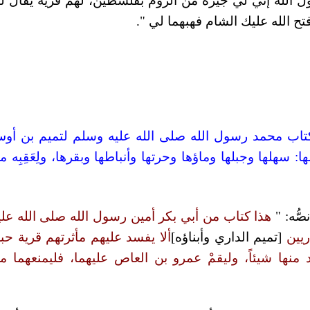
سول الله إني لي جيرة من الروم بفلسطين، لهم قرية يقال له
تح الله عليك الشام فهبهما لي ".
كتاب محمد رسول الله صلى الله عليه وسلم لتميم بن أو
: سهلها وجبلها وماؤها وحرتها وأنباطها وبقرها، ولِعَقِبِه م
صُّه: "
هذا كتاب من أبي بكر أمين رسول الله صلى الله علي
ريين
[تميم الداري وأبناؤه]
ألا يفسد عليهم مأثرتهم قرية حبر
نها شيئاً، وليقمْ عمرو بن العاص عليهما، فليمنعهما م