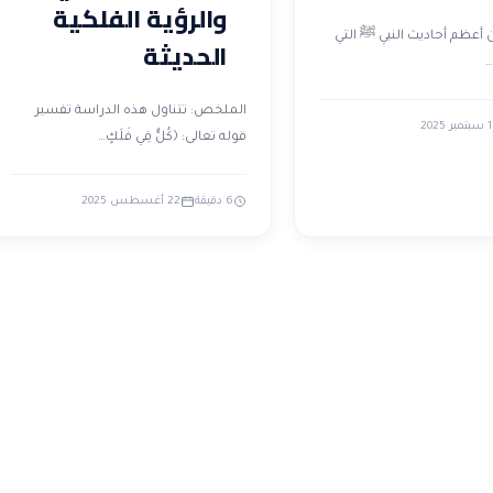
والرؤية الفلكية
 أعظم أحاديث النبي ﷺ التي
الحديثة
…
الملخص: تتناول هذه الدراسة تفسير
1 سبتمبر 2025
قوله تعالى: ﴿كُلٌّ فِي فَلَكٍ…
6 دقيقة
22 أغسطس 2025