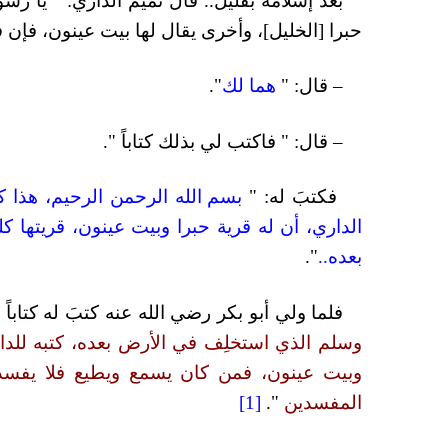
بعد إسلامه بقليل.. قال تميم الداري: " يا ر
حبرا [الخليل]، وأخرى يقال لها بيت عينون، فإن ف
– قال: "
هما لك
".
– قال: " فاكتب لي بذلك كتاباً ".
فكتبَ له: "
بسم الله الرحمن الرحيم، هذا 
الداري، أن له قرية حبرا وبيت عينون، قريتها كلها
بعده..
".
فلما ولي أبو بكر رضي الله عنه كتبَ له كتاباً ن
وسلم الذي استخلِف في الأرض بعده، كتبه للدا
وبيت عينون، فمن كان يسمع ويطيع فلا يفسد م
المفسدين
".
[1]