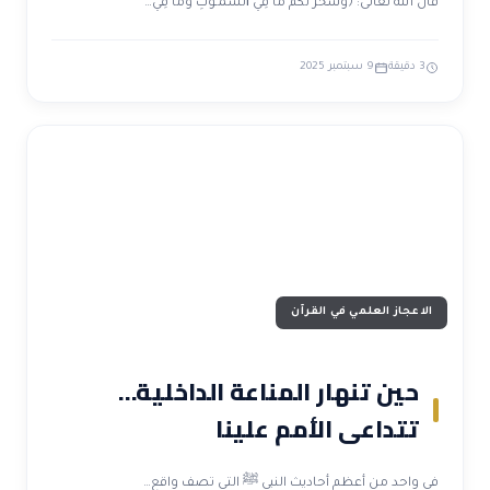
قال الله تعالى: ﴿وَسَخَّرَ لَكُم مَّا فِي ٱلسَّمَـٰوَٰتِ وَمَا فِي…
3 دقيقة
9 سبتمبر 2025
الاعجاز العلمي في القرآن
حين تنهار المناعة الداخلية…
تتداعى الأمم علينا
في واحد من أعظم أحاديث النبي ﷺ التي تصف واقع…