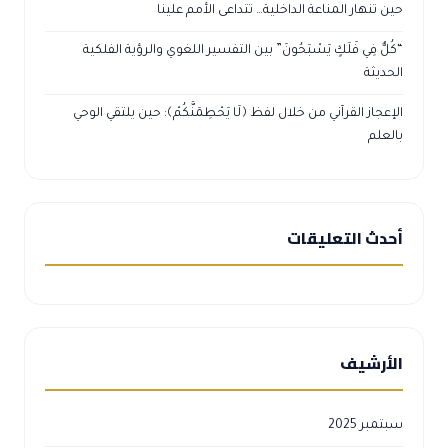
حين تنهار المناعة الداخلية… تتداعى الأمم علينا
“كُلٌّ فِي فَلَكٍ يَسْبَحُونَ” بين التفسير اللغوي والرؤية الفلكية
الحديثة
الإعجاز القرآني من خلال لفظ ﴿لَا يَحْطِمَنَّكُمْ﴾: حين يلتقي الوحي
بالعلم
أحدث التعليقات
الأرشيف
سبتمبر 2025