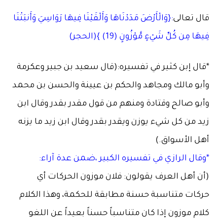
قال تعالى
:{وَالْأَرْضَ مَدَدْنَاهَا وَأَلْقَيْنَا فِيهَا رَوَاسِيَ وَأَنبَتْنَا
فِيهَا مِن كُلِّ شَيْءٍ مَّوْزُونٍ (19) }(الحجر)
*قال إبن كثير في تفسيره:(قال سعيد بن جبير وعكرمة
وأبو مالك ومجاهد والحكم بن عيينة والحسن بن محمد
وأبو صالح وقتادة ومنهم من قول مقدر بقدر وقال ابن
زيد من كل شيء يوزن ويقدر بقدر وقال ابن زيد ما يزنه
أهل الأسواق.)
*وقال الرازي في تفسيره الكبير ،ضمن عدة آراء:
(أن أهل العرف يقولون: فلان موزون الحركات أي
حركات متناسبة حسنة مطابقة للحكمة، وهذا الكلام
كلام موزون إذا كان متناسباً حسناً بعيداً عن اللغو