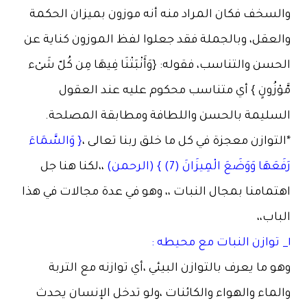
والسخف فكان المراد منه أنه موزون بميزان الحكمة
والعقل، وبالجملة فقد جعلوا لفظ الموزون كناية عن
الحسن والتناسب، فقوله: {وَأَنْبَتْنَا فِيهَا مِن كُلّ شَىْء
مَّوْزُونٍ } أي متناسب محكوم عليه عند العقول
السليمة بالحسن واللطافة ومطابقة المصلحة.
*التوازن معجزة في كل ما خلق ربنا تعالى ،
{ وَالسَّمَاءَ
رَفَعَهَا وَوَضَعَ الْمِيزَانَ (7) } (الرحمن)
،،لكنا هنا جل
اهتمامنا بمجال النبات ،، وهو في عدة مجالات في هذا
الباب،،
١_ توازن النبات مع محيطه :
وهو ما يعرف بالتوازن البيئي ،أي توازنه مع التربة
والماء والهواء والكائنات ،ولو تدخل الإنسان يحدث