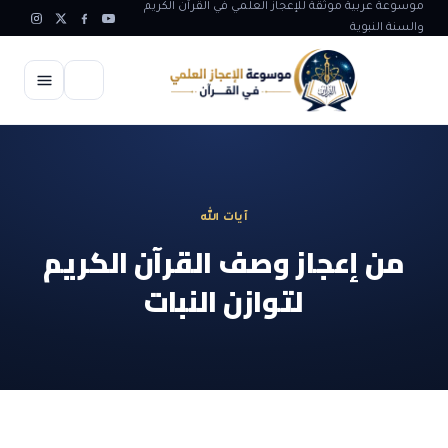
موسوعة عربية موثقة للإعجاز العلمي في القرآن الكريم
والسنة النبوية
الرئيسية
الإعجاز العلمي
آيات الله
الاعجاز العلمي في علوم الأرض
آيات الله
من إعجاز وصف القرآن الكريم
الاعجاز الغيبي في القرآن
لتوازن النبات
آيات الله في جسم الانسان
المقالات
الاعجاز في علوم الفلك والفضاء
آيات الله في خلق الحيوان
ابداعات اسلامية
شبهات وردود
الاعجاز العلمي في الكائنات الحية
آيات الله في خلق الكون
تأملات قرآنية
التطور والالحاد
المرئيات
الاعجاز البياني و اللغوي في القرآن
آيات الله في خلق النباتات
روائع الهدى النبوي
حول الاسلام
المؤلفون
الاعجاز العلمي علوم الطب و الحياة