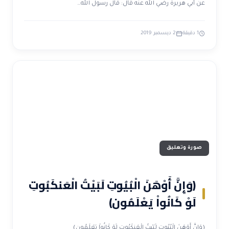
عن أبي هريرة رضي الله عنه قال: قال رسول الله…
1 دقيقة
2 ديسمبر 2019
صورة وتعليق
(وَإِنَّ أَوْهَنَ الْبُيُوتِ لَبَيْتُ الْعَنكَبُوتِ
لَوْ كَانُواْ يَعْلَمُون)
(وَإِنَّ أَوْهَنَ الْبُيُوتِ لَبَيْتُ الْعَنكَبُوتِ لَوْ كَانُواْ يَعْلَمُون)