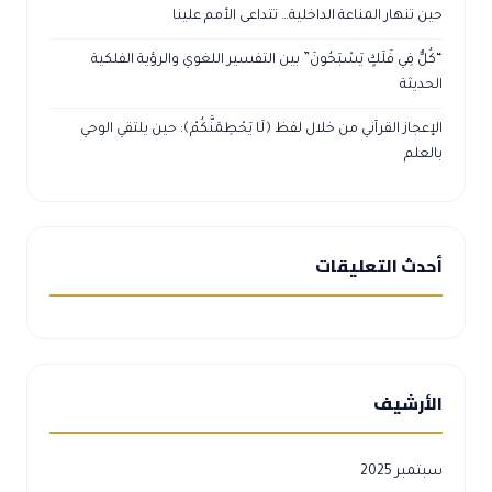
حين تنهار المناعة الداخلية… تتداعى الأمم علينا
“كُلٌّ فِي فَلَكٍ يَسْبَحُونَ” بين التفسير اللغوي والرؤية الفلكية
الحديثة
الإعجاز القرآني من خلال لفظ ﴿لَا يَحْطِمَنَّكُمْ﴾: حين يلتقي الوحي
بالعلم
أحدث التعليقات
الأرشيف
سبتمبر 2025