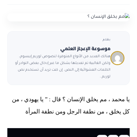
ضوابط و تأصيل الاعجاز
حول الاعجاز
الاعجاز التشريعي في القرآن
تواصل معنا
قصص للعبرة
حول السنة
مسلمين جدد
حول القراّن
مقالات اسلامية
بقلم
موسوعة الإعجاز العلمي
هنالك العديد من الأنواع المتوفرة لنصوص لوريم إيبسوم،
ولكن الغالبية تم تعديلها بشكل ما عبر إدخال بعض النوادر أو
الكلمات العشوائية إلى النص. إن كنت تريد أن تستخدم نص
لوريم…
يا محمد ، مم يخلق الإنسان ؟ قال : ” يا يهودي ، من
كل يخلق ، من نطفة الرجل ومن نطفة المرأة