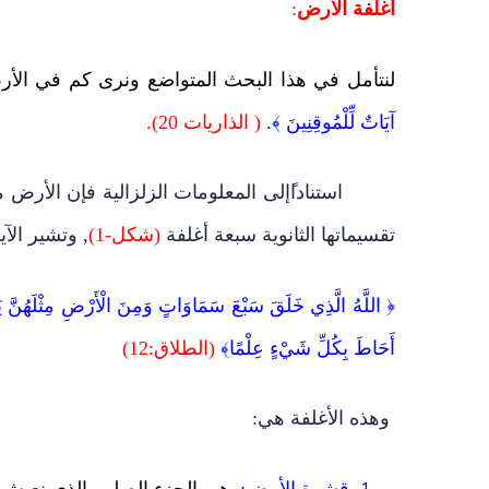
أغلفة الأرض
:
لنتأمل في هذا البحث المتواضع ونرى كم في الأرض
آيَاتٌ لِّلْمُوقِنِينَ ﴾.
( الذاريات 20).
استنادا
إلى المعلومات الزلزالية ف
إ
ن الأرض م
تقسيماتها الثانوية سبعة أغلفة
(شكل-1)
, وتشير الآي
﴿
اللَّهُ الَّذِي خَلَقَ سَبْعَ سَمَاوَاتٍ وَمِنَ الْأَرْضِ مِثْلَهُنَّ يَتَنَز
أَحَاطَ بِكُلِّ شَيْءٍ عِلْمًا
﴾
(الطلاق:12)
وهذه الأغلفة هي:
قشرة الأرض:
وهي الجزء الصلب الذي نعيش ع