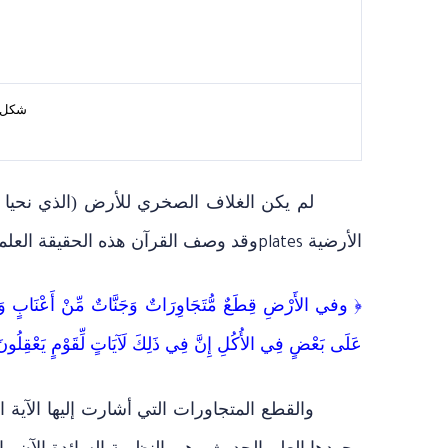
شكل-1 : أغلفة الأرض السب
لم يكن الغلاف الصخري للأرض (الذي نحيا
الأرضية
وقد وصف القرآن هذه الحقيقة العلمية
plates
﴿
وفي الأَرْضِ قِطَعٌ مُّتَجَاوِرَاتٌ وَجَنَّاتٌ مِّنْ أَعْنَابٍ وَزَ
عَلَى بَعْضٍ فِي الأُكُلِ إِنَّ فِي ذَلِكَ لَآيَاتٍ لِّقَوْمٍ يَعْقِلُونَ
والقطع المتجاورات التي أشارت إليها الآية 
وجودها العلم الحديث وهي النظرية السائدة الآن و