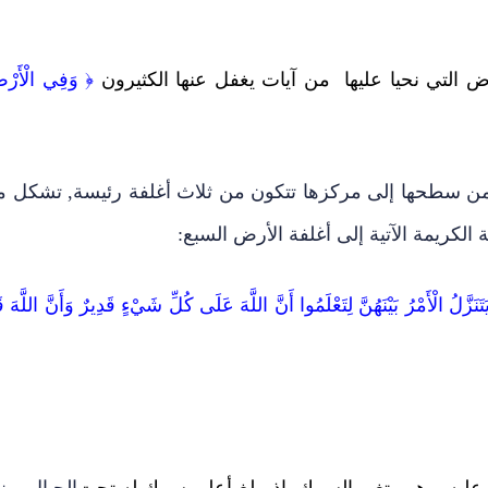
 التي نحيا عليها من آيات يغفل عنها الكثيرون
﴿ وَفِي الْأَرْ
ن سطحها إلى مركزها تتكون من ثلاث أغلفة رئيسة, تشكل م
ة الكريمة الآتية إلى أغلفة الأرض السبع:
َّلُ الْأَمْرُ بَيْنَهُنَّ لِتَعْلَمُوا أَنَّ اللَّهَ عَلَى كُلِّ شَيْءٍ قَدِيرٌ وَأَنَّ اللَّهَ ق
ليه, وهو متغير السمك, إذ يبلغ أعلى سمك له تحت
الجبال, بين