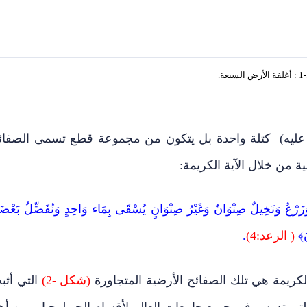
عة.
 عليه) كتلة واحدة بل يتكون من مجموعة قطع تسمى الصفائ
 من خلال الآية الكريمة:
رْعٌ وَنَخِيلٌ صِنْوَانٌ وَغَيْرُ صِنْوَانٍ يُسْقَى بِمَاء وَاحِدٍ وَنُفَضِّلُ بَعْضَه
﴾
( الرعد:4)
.
الكريمة هي تلك الصفائح الأرضية المتجاورة
(شكل -2)
التي أثب
التي تدرس في جميع جامعات العالم لأقسام الجيولوجيا. ومن أه