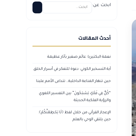
ابحث عن:
أحدث المقالات
نعمة البكتيريا: عالَم صغير بآثار عظيمة
آية التسخير الكوني: دعوة للتفكر في أسرار الخلق
حين تنهار المناعة الداخلية… تتداعى الأمم علينا
“كُلٌّ فِي فَلَكٍ يَسْبَحُونَ” بين التفسير اللغوي
والرؤية الفلكية الحديثة
الإعجاز القرآني من خلال لفظ ﴿لَا يَحْطِمَنَّكُمْ﴾:
حين يلتقي الوحي بالعلم