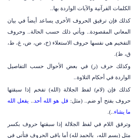
الكلمات القرآنية والآيات الواردة بها..
كذلك فإن ترقيق الحروف الأخرى يساعد أيضاً في بيان
المعاني المقصودة.. ويأتي ذلك حسب الحالة.. وحروف
التفخيم هي نفسها حروف الاستعلاء (خ، ص، ض، غ، ط،
ق، ظ).
وكذلك حرف (ر) في بعض الأحوال حسب التفاصيل
الواردة في أحكام التلاوة..
كذلك فإن (لام) لفظ الجلالة (الله) تفخم إذا سبقتها
حروف بفتح أو ضم.. (مثل:
قل هو الله أحد
..
يفعل الله
ما يشاء
..).
وترقق اللام في لفظ الجلالة إذا سبقتها حروف بكسر
مثل (بسم الله، بالحمد لله) أما باقي الحروف فتأتي في