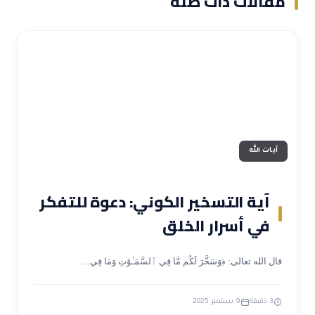
مقالات ذات صلة
آيات الله
آية التسخير الكوني: دعوة للتفكر
في أسرار الخلق
قال الله تعالى: ﴿وَسَخَّرَ لَكُم مَّا فِي ٱلسَّمَـٰوَٰتِ وَمَا فِي…
3 دقيقة
9 سبتمبر 2025