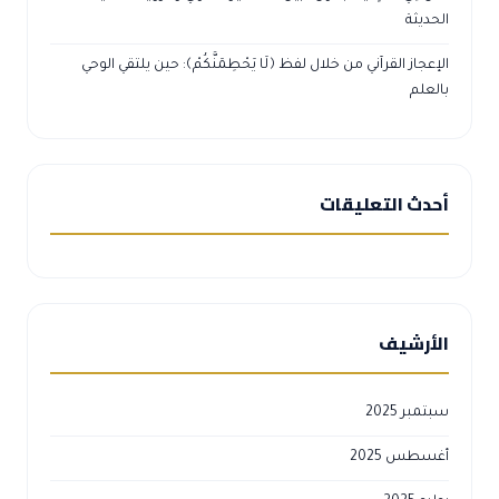
الحديثة
الإعجاز القرآني من خلال لفظ ﴿لَا يَحْطِمَنَّكُمْ﴾: حين يلتقي الوحي
بالعلم
أحدث التعليقات
الأرشيف
سبتمبر 2025
أغسطس 2025