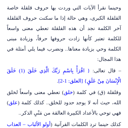
وحينما نقرأ الآيات التي وردت بها حروف قلقلة خاصة
القلقلة الكبرى، وهي حالة إذا ما سكنت حروف القلقلة
آخر الكلمة نجد أن هذه القلقلة تعطي معنى واسعاً
للكلمة تعتبر كأنها زادت حروفها حرفاً، وزيادة مبنى
الكلمة وحي بزيادة معناها.. ونضرب فيما يلي أمثلة في
هذا المجال:
– قال تعالى:
{ اقْرَأْ بِاسْمِ رَبِّكَ الَّذِي خَلَقَ (1) خَلَقَ
الْإِنْسَانَ مِنْ عَلَقٍ} [العلق: 1-2]
.
وقلقلة (ق) في كلمة (
خلق
) تعطي معنى واسعاً لخلق
الله، حيث أنه لا يوجد حدود للخلق.. كذلك كلمة (
علق
)
فهي توحي بالأعداد الكبيرة العالقة من مَنْيِ الذكر..
كذلك حينما ترد الكلمات القرآنية (
أولو الألباب – العذاب