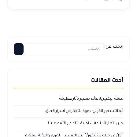
ابحث عن:
أحدث المقالات
نعمة البكتيريا: عالَم صغير بآثار عظيمة
آية التسخير الكوني: دعوة للتفكر في أسرار الخلق
حين تنهار المناعة الداخلية… تتداعى الأمم علينا
“كُلٌّ فِي فَلَكٍ يَسْبَحُونَ” بين التفسير اللغوي والرؤية الفلكية