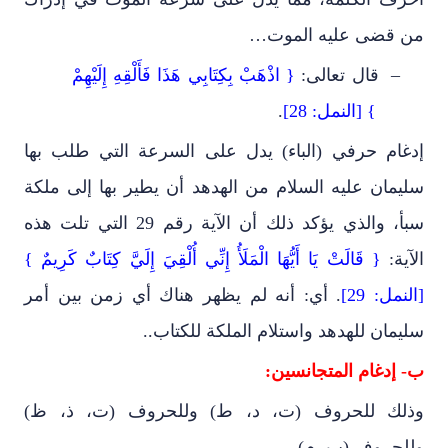
من قضى عليه الموت…
–
قال تعالى:
{ اذْهَبْ بِكِتَابِي هَذَا فَأَلْقِهِ إِلَيْهِمْ
} [النمل: 28]
.
إدغام حرفي (الباء) يدل على السرعة التي طلب بها
سليمان عليه السلام من الهدهد أن يطير بها إلى ملكة
سبأ، والذي يؤكد ذلك أن الآية رقم 29 التي تلت هذه
الآية:
{ قَالَتْ يَا أَيُّهَا الْمَلَأُ إِنِّي أُلْقِيَ إِلَيَّ كِتَابٌ كَرِيمٌ }
[النمل: 29]
. أي: أنه لم يظهر هناك أي زمن بين أمر
سليمان للهدهد واستلام الملكة للكتاب..
ب- إدغام المتجانسين:
وذلك للحروف (ت، د، ط) وللحروف (ت، ذ، ظ)
وللحروف (ب، م).