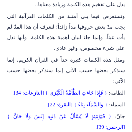
يدل على تفخيم هذه الكلمة وزيادة معناها..
ونستعرض فيما يلي أمثلة من الكلمات القرآنية التي
يجب مدّ بعض حروفها مداً زائداً؛ لنعرف أن هذا المدّ لم
يأت عبثاً، وإنما جاء لبيان أهمية هذه الكلمة، وأنها تدل
على شيء مخصوص، وغير عادي.
ومثل هذه الكلمات كثيرة جداً في القرآن الكريم، إنما
سنذكر بعضها حسب الآتي إنما سنذكر بعضها حسب
الآتي:
الطامة:
{ فَإِذَا جَاءَتِ الطَّآمَّةُ الْكُبْرَى } [النازعات: 34]
.
السماء:
{ وَالسَّمَآءَ بِنَاءً } [البقرة: 22].
جانّ:
{ فَيَوْمَئِذٍ لَا يُسْأَلُ عَنْ ذَنْبِهِ إِنْسٌ وَلَا جَانٌّ }
[الرحمن: 39]
.