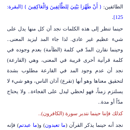
الطائفين:
{ أَنْ طَهِّرَا بَيْتِيَ لِلطَّآئِفِينَ وَالْعَاكِفِينَ } [البقرة:
.
125]
حينما تنظر إلى هذه الكلمات نجد أن كل منها يدل على
شيء عظيم غير عادي. لذا جاء المد ليزيد المعنى..
وحينما نقارن المدّ في كلمة (الطآمة) بعدم وجوده في
كلمة قرآنية أخرى قريبة في المعنى، وهي (القارعة)
نجد أن عدم وجود المد في القارعة مطلوب بشدة
لتحقيق معناها وهو أنها (تقرع) آذان الناس، وهو شيء لا
يسلتزم زمناً، فهو لحظي ليدل على الفجاءة.. ولا يحتاج
مدّاً أو مدة..
كذلك فإننا حينما نتدبر سورة (الكافرون)..
نجد أنه حينما يذكر القرآن (
ما تعبدون
) و(
ما عبدتم
) فإنه