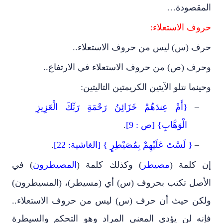
المقصودة…
حروف الاستعلاء:
حرف (س) ليس من حروف الاستعلاء..
وحرف (ص) من حروف الاستعلاء في الارتفاع..
وحينما نتلو الآيتين الكريمتين التاليتين:
–
{أَمْ عِندَهُمْ خَزَائِنُ رَحْمَةِ رَبِّكَ الْعَزِيزِ
الْوَهَّابِ} [ص : 9]
.
–
{ لَسْتَ عَلَيْهِمْ بِمُصَيْطِرٍ } [الغاشية: 22]
.
إن كلمة (
مصيطر
) وكذلك كلمة (
المصيطرون
) في
الأصل تكتب بحروف (س) أي (مسيطر)، (المسيطرون)
ولكن حيث أن حرف (س) ليس من حروف الاستعلاء..
فإنه لن يؤدي المعنى المراد وهو التحكم والسيطرة