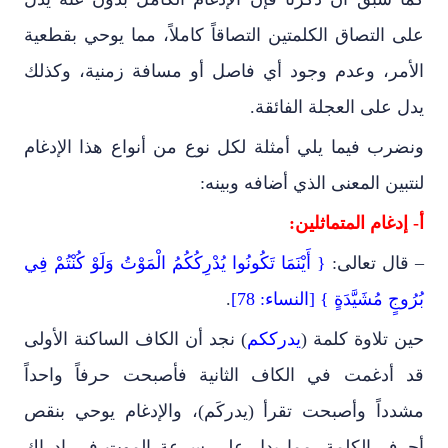
على التصاق الكلمتين التصاقاً كاملاً، مما يوحي بقطعية
الأمر، وعدم وجود أي فاصل أو مسافة زمنية، وكذلك
يدل على العجلة الفائقة.
ونضرب فيما يلي أمثلة لكل نوع من أنواع هذا الإدغام
لنتبين المعنى الذي أضافه وبينه:
أ- إدغام المتماثلين:
– قال تعالى:
{ أَيْنَمَا تَكُونُوا يُدْرِكُكُمُ الْمَوْتُ وَلَوْ كُنْتُمْ فِي
بُرُوجٍ مُشَيَّدَةٍ } [النساء: 78]
.
حين تلاوة كلمة (
يدرككم
) نجد أن الكاف الساكنة الأولى
قد أدغمت في الكاف الثانية فأصبحت حرفاً واحداً
مشدداً وأصبحت تقرأ (يدركَم)، والإدغام يوحي بنقص
أحرف الكلمة، مما يدل على سرعة الموت في إدراك