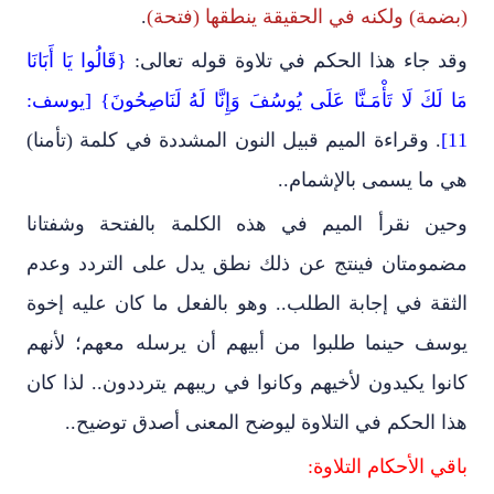
(بضمة) ولكنه في الحقيقة ينطقها (فتحة)
.
وقد جاء هذا الحكم في تلاوة قوله تعالى:
{قَالُوا يَا أَبَانَا
مَا لَكَ لَا تَأْمَـنَّا عَلَى يُوسُفَ وَإِنَّا لَهُ لَنَاصِحُونَ} [يوسف:
11]
. وقراءة الميم قبيل النون المشددة في كلمة (تأمنا)
هي ما يسمى بالإشمام..
وحين نقرأ الميم في هذه الكلمة بالفتحة وشفتانا
مضمومتان فينتج عن ذلك نطق يدل على التردد وعدم
الثقة في إجابة الطلب.. وهو بالفعل ما كان عليه إخوة
يوسف حينما طلبوا من أبيهم أن يرسله معهم؛ لأنهم
كانوا يكيدون لأخيهم وكانوا في ريبهم يترددون.. لذا كان
هذا الحكم في التلاوة ليوضح المعنى أصدق توضيح..
باقي الأحكام التلاوة: