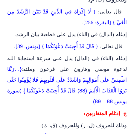
– قال تعالى:
{ لَا إِكْرَاهَ فِي الدِّينِ قَدْ تَبَيَّنَ الرُّشْدُ مِنَ
الْغَيِّ } [البقرة: 256]
.
إدغام (الدال) في (التاء) يدل على قطعية بيان الرشد.
– قال تعالى:
{ قَالَ قَدْ أُجِيبَتْ دَعْوَتُكُمَا } [يونس: 89]
.
إدغام (التاء) في (الدال) يدل على سرعة استجابة الله
لدعوة موسى وهارون على فرعون وملئه:
{…رَبَّنَا
اطْمِسْ عَلَى أَمْوَالِهِمْ وَاشْدُدْ عَلَى قُلُوبِهِمْ فَلَا يُؤْمِنُوا حَتَّى
يَرَوُا الْعَذَابَ الْأَلِيمَ (88) قَالَ قَدْ أُجِيبَتْ دَعْوَتُكُمَا } (سورة
يونس 88 – 89)
ج- إدغام المتقاربين:
وذلك للحروف (ل، ر) وللحروف (ق، ك)