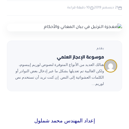
ضوابط و تأصيل الاعجاز
حول الاعجاز
الاعجاز التشريعي في القرآن
21 ديسمبر 2019
10 دقيقة قراءة
تواصل معنا
قصص للعبرة
حول السنة
مسلمين جدد
حول القراّن
مقالات اسلامية
بقلم
موسوعة الإعجاز العلمي
هنالك العديد من الأنواع المتوفرة لنصوص لوريم إيبسوم،
ولكن الغالبية تم تعديلها بشكل ما عبر إدخال بعض النوادر أو
الكلمات العشوائية إلى النص. إن كنت تريد أن تستخدم نص
لوريم…
إعداد المهندس محمد شملول