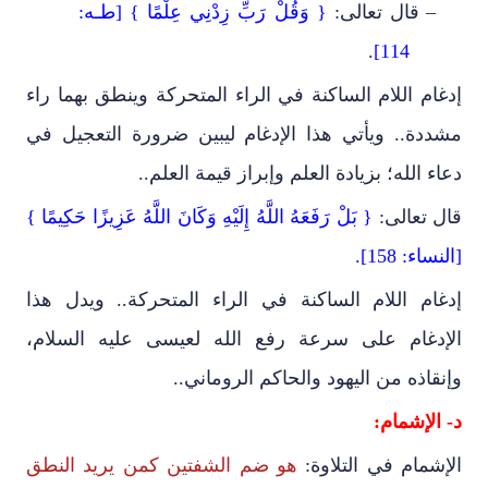
–
قال تعالى:
{ وَقُلْ رَبِّ زِدْنِي عِلْمًا } [طـه:
.
114]
إدغام اللام الساكنة في الراء المتحركة وينطق بهما راء
مشددة.. ويأتي هذا الإدغام ليبين ضرورة التعجيل في
دعاء الله؛ بزيادة العلم وإبراز قيمة العلم..
قال تعالى:
{ بَلْ رَفَعَهُ اللَّهُ إِلَيْهِ وَكَانَ اللَّهُ عَزِيزًا حَكِيمًا }
[النساء: 158]
.
إدغام اللام الساكنة في الراء المتحركة.. ويدل هذا
الإدغام على سرعة رفع الله لعيسى عليه السلام،
وإنقاذه من اليهود والحاكم الروماني..
د- الإشمام:
الإشمام في التلاوة:
هو ضم الشفتين كمن يريد النطق