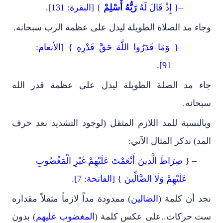
–
{ إِذْ قَالَ لَهُ
رَبُّهُ أَسْلِمْ
} [البقرة: 131]
.
وجاء مد الصلاة الطويلة ليدل على عظمة الرب سبحانه.
–
{ وَمَا قَدَرُوا اللَّهَ حَقَّ قَدْرِهِ } [الأنعام:
.
91]
جاء مد الصلة الطويلة ليدل على عظمة قدر الله
سبحانه.
وبالنسبة للمد اللازم المثقل (لوجود التشديد بعد حرف
المد) نذكر المثال الآتي:
–
{ صِرَاطَ الَّذِينَ أَنْعَمْتَ عَلَيْهِمْ غَيْرِ الْمَغْضُوبِ
عَلَيْهِمْ وَلَا الضَّالِّينَ } [الفاتحة: 7]
.
نجد أن كلمة (
الضالين
) ممدودة مداً لازماً مثقلاً مقداره
ست حركات..على عكس كلمة (
المغضوب عليهم
) بدون