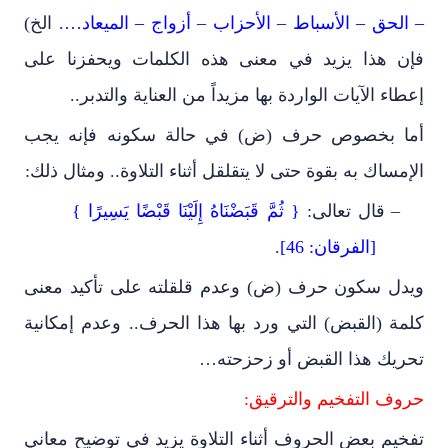
– الحق – الأسباط – الأحزاب – أزواج – الميعاد….
الخ)
فإن هذا يزيد في معنى هذه الكلمات ويحفزنا على
إعطاء الآيات الواردة بها مزيداً من العناية والتدبر..
أما بخصوص حرف (ض) في حالة سكونه فإنه يجب
الإمساك به بقوة حتى لا يتقلقل أثناء التلاوة.. ومثال ذلك:
–
قال تعالى:
{ ثُمَّ قَبَضْنَاهُ إِلَيْنَا قَبْضًا يَسِيرًا }
[الفرقان: 46]
.
ويدل سكون حرف (ض) وعدم قلقلته على تأكيد معنى
كلمة (القبض) التي ورد بها هذا الحرف.. وعدم إمكانية
تحريك هذا القبض أو زحزحته…
حروف التفخيم والترقيق:
تفخيم بعض الحروف أثناء التلاوة يزيد في توضيح معاني