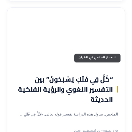
الاعجاز العلمي في القرآن
“كُلٌّ فِي فَلَكٍ يَسْبَحُونَ” بين
التفسير اللغوي والرؤية الفلكية
الحديثة
الملخص: تتناول هذه الدراسة تفسير قوله تعالى: ﴿كُلٌّ فِي فَلَكٍ…
6 دقيقة
22 أغسطس 2025