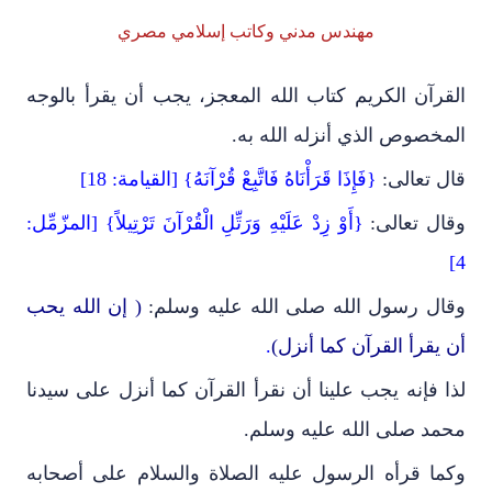
مهندس مدني وكاتب إسلامي مصري
القرآن الكريم كتاب الله المعجز، يجب أن يقرأ بالوجه
المخصوص الذي أنزله الله به.
قال تعالى:
{
فَإِذَا قَرَأْنَاهُ فَاتَّبِعْ قُرْآنَهُ} [القيامة: 18]
وقال تعالى:
{أَوْ زِدْ عَلَيْهِ وَرَتِّلِ الْقُرْآنَ تَرْتِيلاً} [المزّمِّل:
4]
وقال رسول الله صلى الله عليه وسلم:
( إن الله يحب
أن يقرأ القرآن كما أنزل)
.
لذا فإنه يجب علينا أن نقرأ القرآن كما أنزل على سيدنا
محمد صلى الله عليه وسلم.
وكما قرأه الرسول عليه الصلاة والسلام على أصحابه