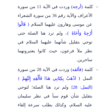
–
كلمة (
أرجه
) وردت في الآية 11 من سورة
الأعراف والآية رقم 36 من سورة الشعراء
عن موسى وهارون عليهما السلام
{ قَالُوا
أَرْجِهْ وَأَخَاهُ }
،
ولم ترد هنا الصلة حتى
توحي بتقليل شأنهما عليهما السلام في
نظر ملأ فرعون
،
حيث كانوا يعتبرونهما
ساحرين.
–
كلمة (
فألقه
) وردت في الآية 28 من سورة
النمل
{ اذْهَبْ بِكِتَابِي هَذَا فَأَلْقِهِ إِلَيْهِمْ }
[النمل: 28]
ولم ترد هنا الصلة؛ لتوحي
بتقليل شأن قوم سبأ في نظر سليمان
عليه السلام
،
وكذلك بطلب سرعة إلقاء