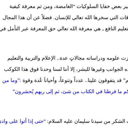
سير بعض خفايا السلوكيات “الغامضة، ومن ثم معرفة كيفية
ات التي سخرها الله تعالي للإنسان. فضلاً عن أن هذا المجال
لتعليم النافع ـ هي معرفة الله تعالي حق المعرفة عبر التأمل في
 علومه ودراساته مجالاتٍ عدة.. الإعلام والتربية والتعليم
الجوانب وغيرها للبشر، إلا أننا لسنا وحدنا فوق هذا الكوكب
 قد يتفوقون علينا.. عدداً وتنوعاً، وأحياناَ عُدة وقوة
:”وما من
الكم ما فرطنا في الكتاب من شئ، ثم إلى ربهم يُحشرون”
 الشكر من سيدنا سليمان عليه السلام:
“حتى إذا أتوا على واد