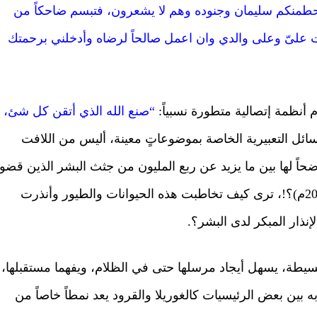
ا يحطمنكم سليمان وجنوده وهم لا يشعرون، فتبسم ضاحكاً من
 علىّ وعلى والدي وان اعمل صالحاً لرضاه وأدخلني برحمتك
أنظمة إتصالية متطورة نسبياً:
“صنع الله الذي أتقن كل شئ،
سائل التعبيرية الخاصة بموضوعاتٍ معينة، أليس من اللافت
اضحاً لها بين ما يزيد عن ربع المليون من جثث البشر الذين قضوا
في زلزال جنوب شرق آسيا”تسونامى”(ديسمبر 2004م)؟!، ترى كيف تخاطبت هذه الحيوانات والطيور وأنذرت
نذار المبكر لدى البشر؟.
سيطة، يسهل أيجاد مرسلها حتى في الظلام، ويفهما مستقبلها،
 بين بعض الرئيسيات كالغوريلا والقرود يعد نمطاً خاصاً من