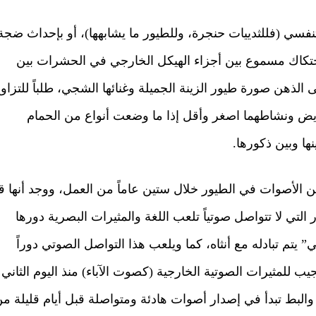
نفسي (فللثدييات حنجرة، وللطيور ما يشابهها)، أو بإحداث ضجة
حتكاك مسموع بين أجزاء الهيكل الخارجي في الحشرات بين
 إلى الذهن صورة طيور الزينة الجميلة وغنائها الشجي، طلباً للتزاو
مبايض ونشاطهما اصغر وأقل إذا ما وضعت أنواع من الحمام
ها وبين ذكورها.
 من الأصوات في الطيور خلال ستين عاماً من العمل، ووجد أنها ق
التي لا تتواصل صوتياً تلعب اللغة والمثيرات البصرية دورها
يتم تبادله مع أنثاه، كما ويلعب هذا التواصل الصوتي دوراً
جيب للمثيرات الصوتية الخارجية (كصوت الآباء) منذ اليوم الثاني
لبط تبدأ في إصدار أصوات هادئة ومتواصلة قبل أيام قليلة م