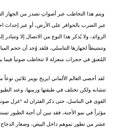
ويتم هذا التخاطب عبر أصواتِ تصدر من الجهاز الت
عبر الضرب بالحوافر على الأرض، أو عبر إحداث ا
الزوائد، ولا يُذكر هذا النوع من الاتصال إلا وتتبادر
وتنشيطاً لجهازها التناسلي، فلقد وُجد أن حجم ال
المُعنق في حجرات منعزلة لا تتخاطب صوتياَ فيما بين
لقد أحصى العالم الألماني ايريخ بوينر ثلاثين نوعاً
تتشابه ولكن تختلف في طبقتها وزمنها، وعند الطيور 
القوى في التناسل، حتى ذكر الفئران له “غزل صوتي” 
مؤثراً في نمو الأجنة، فقد تبين أن أجنة الطيور تست
عشر من تطور نموهم داخل البيض، وصغار الدجاج وا