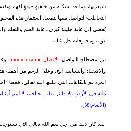
شيفرتها، وما قد تشكله من خلفيةٍ جيدةٍ لفهم وتف
التخاطب/التواصل معها لتفعيل استثمار هذه المخلوق
يُفضي إلي غاية جليلة كبري ـ غاية العلم والتعلم وا
كونه ومخلوقاته جل شانه.
برز مصطلح التواصل/
الاتصال Communication
وغزت
والاقتصاد والسياسة الخ، وعلى الرغم من أهمية هذه 
المزدحم بالكائنات التي خلقها الله تعالى، فمعنا “أمم”
دابة في الأرض ولا طائر يطير بجناحيه إلا أمم أمث
(الأنعام:38).
لقد كان ذلك من أجل نعم الله تعالى التي تستوجب