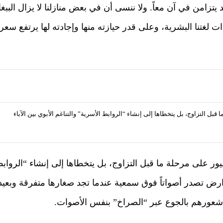
تزامن في آن معاً. ولا ننسى أن في بعض منازلنا لا يزال الببغا
ات لغتنا البشرية، وعلى قدر حيازته منها وإجادته لها يرتفع سعر
بل التزاوج، بل يتخطاها إلى إنشاء “الروابط الأسرية” والتناغم الأبوي بين الآباء
ور على مرحلة ما قبل التزاوج، بل يتخطاها إلى إنشاء “الرواب
قوارض تصدر أصواتاً فوق سمعية عندما تجد صغارها متفرقة وبعيد
 شعورهم بالجوع عبر “الصراخ” بنفس الأصوات.