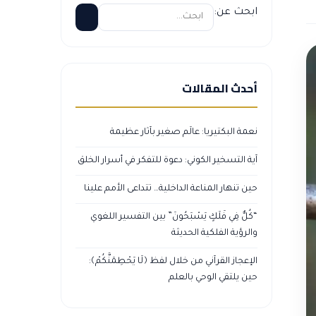
ابحث عن:
أحدث المقالات
نعمة البكتيريا: عالَم صغير بآثار عظيمة
آية التسخير الكوني: دعوة للتفكر في أسرار الخلق
حين تنهار المناعة الداخلية… تتداعى الأمم علينا
“كُلٌّ فِي فَلَكٍ يَسْبَحُونَ” بين التفسير اللغوي
والرؤية الفلكية الحديثة
الإعجاز القرآني من خلال لفظ ﴿لَا يَحْطِمَنَّكُمْ﴾:
حين يلتقي الوحي بالعلم