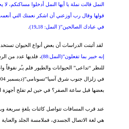
النمل قالت نملة يا أيها النمل أدخلوا مساكنكم، ل
قولها وقال رب أوزعني أن اشكر نعمتك التي أنعمت
في عبادك الصالحين”( النمل: 18ـ19)
.
لقد أثبتت الدراسات أن بعض أنواع الحيوان تستخدم 
إنه خبير بما تفعلون”(النمل:88)
، فلديها عدد من الر
للنظر “تداعى” الحيوانات والطيور فلم يـُر نفوقاً و
بعضها قبل ساعة الصفر؟ في حين لم تفلح أجهزة الإ
عند قرب المسافات تتواصل كائنات بلغةٍ سريعة وب
هي لغة الاتصال الجسدي، فملامسة الجلد والعناية به