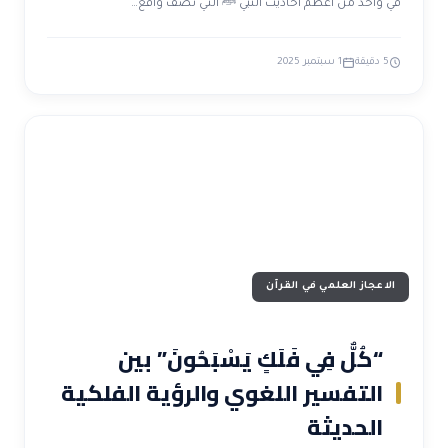
في واحد من أعظم أحاديث النبي ﷺ التي تصف واقع…
5 دقيقة
1 سبتمبر 2025
الاعجاز العلمي في القرآن
“كُلٌّ فِي فَلَكٍ يَسْبَحُونَ” بين
التفسير اللغوي والرؤية الفلكية
الحديثة