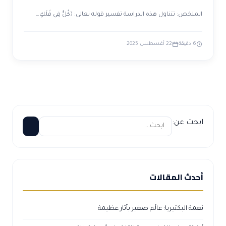
الملخص: تتناول هذه الدراسة تفسير قوله تعالى: ﴿كُلٌّ فِي فَلَكٍ…
6 دقيقة
22 أغسطس 2025
ابحث عن:
أحدث المقالات
نعمة البكتيريا: عالَم صغير بآثار عظيمة