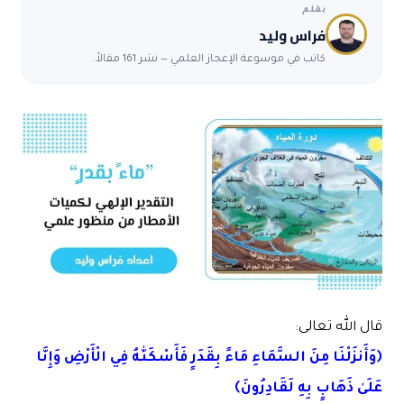
بقلم
فراس وليد
كاتب في موسوعة الإعجاز العلمي — نشر 161 مقالاً.
قال الله تعالى:
﴿وَأَنزَلْنَا مِنَ السَّمَاءِ مَاءً بِقَدَرٍ فَأَسْكَنّٰهُ فِي الْأَرْضِ وَإِنَّا
عَلَىٰ ذَهَابٍ بِهِ لَقَادِرُونَ﴾