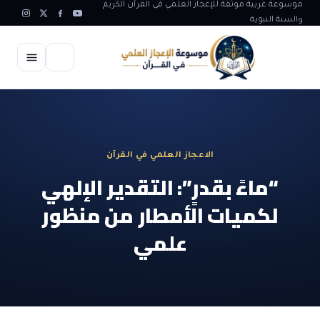
موسوعة عربية موثقة للإعجاز العلمي في القرآن الكريم
والسنة النبوية
الرئيسية
الإعجاز العلمي
الاعجاز العلمي في القرآن
الاعجاز العلمي في علوم الأرض
آيات الله
“ماءً بقدرٍ”: التقدير الإلهي
الاعجاز الغيبي في القرآن
لكميات الأمطار من منظور
آيات الله في جسم الانسان
المقالات
الاعجاز في علوم الفلك والفضاء
علمي
آيات الله في خلق الحيوان
ابداعات اسلامية
شبهات وردود
الاعجاز العلمي في الكائنات الحية
آيات الله في خلق الكون
تأملات قرآنية
التطور والالحاد
المرئيات
الاعجاز البياني و اللغوي في القرآن
آيات الله في خلق النباتات
روائع الهدى النبوي
حول الاسلام
المؤلفون
الاعجاز العلمي علوم الطب و الحياة