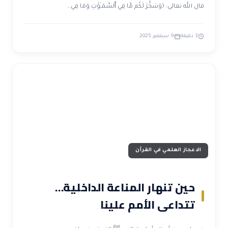
قال الله تعالى: ﴿وَسَخَّرَ لَكُم مَّا فِي ٱلسَّمَـٰوَٰتِ وَمَا فِي…
3 دقيقة
9 سبتمبر 2025
الاعجاز العلمي في القرآن
حين تنهار المناعة الداخلية…
تتداعى الأمم علينا