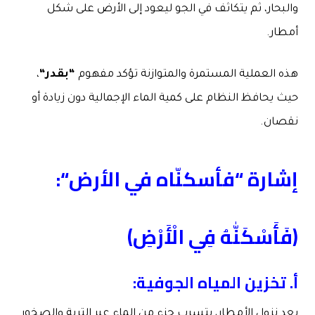
والبحار، ثم يتكاثف في الجو ليعود إلى الأرض على شكل
أمطار.
هذه العملية المستمرة والمتوازنة تؤكد مفهوم
“
بقدر
“
،
حيث يحافظ النظام على كمية الماء الإجمالية دون زيادة أو
نقصان.
إشارة
“
فأسكنّاه في الأرض
“:
﴿فَأَسْكَنّٰهُ فِي الْأَرْضِ﴾
أ
.
تخزين المياه الجوفية
:
بعد نزول الأمطار، يتسرب جزء من الماء عبر التربة والصخور