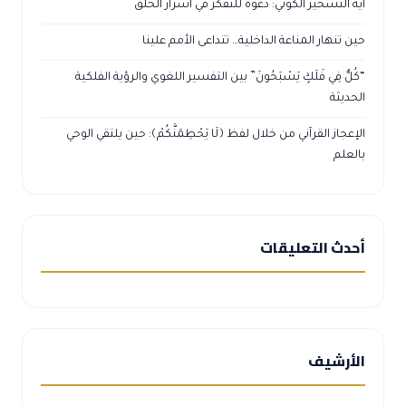
آية التسخير الكوني: دعوة للتفكر في أسرار الخلق
حين تنهار المناعة الداخلية… تتداعى الأمم علينا
“كُلٌّ فِي فَلَكٍ يَسْبَحُونَ” بين التفسير اللغوي والرؤية الفلكية
الحديثة
الإعجاز القرآني من خلال لفظ ﴿لَا يَحْطِمَنَّكُمْ﴾: حين يلتقي الوحي
بالعلم
أحدث التعليقات
الأرشيف