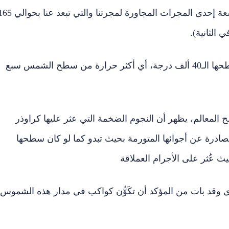
وتوجد المجموعتان وسط السحابة الماجلانية الشاسعة إحدى المجرات المجاورة لمجرتنا والتي تبعد
وعثر الفريق على نجوم عدة تفوق درجة حرارة سطحها الـ40 ألف درجة، أي أكثر حرارة من سطح الشمس سبع
لمعالم، يظهر أن النجوم الضخمة التي عثر عليها كراوذر
الصادرة عن أجوائها المتورمة بحيث تبدو كما لو كان سطحها
 وقد بات من المؤكد أن تكَوُّن كواكب في مدار هذه الشموس،