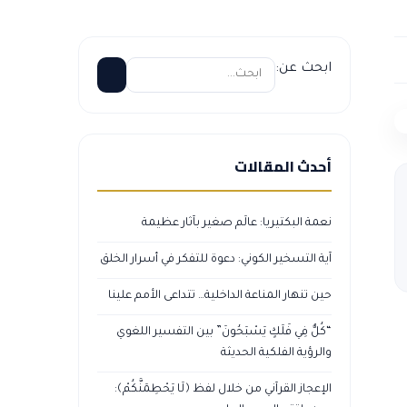
ابحث عن:
أحدث المقالات
نعمة البكتيريا: عالَم صغير بآثار عظيمة
آية التسخير الكوني: دعوة للتفكر في أسرار الخلق
حين تنهار المناعة الداخلية… تتداعى الأمم علينا
“كُلٌّ فِي فَلَكٍ يَسْبَحُونَ” بين التفسير اللغوي
والرؤية الفلكية الحديثة
الإعجاز القرآني من خلال لفظ ﴿لَا يَحْطِمَنَّكُمْ﴾: