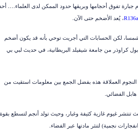
 جبارة تفوق أحجامها وبريقها حدود الممكن لدى العلماء…. أحد
R136
، يُعد الأضخم حتى الآن.
جم الذي أمكنت مشاهدته اليوم تناهز كتلته 265 شمسا، لكن الحسابات التي أجريت توحي بأنه قد يكون أضخم
 البروفيسور بول كراوذر من جامعة شيفيلد البريطانية، في حديث لبي بي
لنجوم العملاقة هذه بفضل الجمع بين معلومات استقيت من
نتشر غيوم غازية كثيفة وغبار، وحيث تولد أنجم لتسطع بقوة
ارات نجمية) لتنثر مادتها عبر الفضاء.