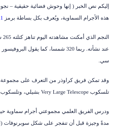
إليكم نص الخبر ( إنها وحوش فضائية حقيقية – نجوم
هذه الأجرام السماوية، ويُعرف بكل بساطة برمز
a1
الن
عند نشأته. ربما 320 شمسا، كما يقول
سي.
وقد تمكن فريق كراوذر من التعرف على مجموعة ا
تلسكوب Very Large Telescope بشيلي، وتلسكوب هابل الفضائي.
ودرس الفريق العلمي مجموعتي أجرام سماوية حيث ت
مدةً وجيزة قبل أن تنفجر على شكل سوبرنوفات (انفج