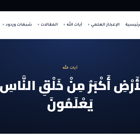
رئيسية
الإعجاز العلمي
آيات الله
المقالات
شبهات وردود
آيات الله
رْضِ أَكْبَرُ مِنْ خَلْقِ النَّاسِ وَ
يَعْلَمُونَ