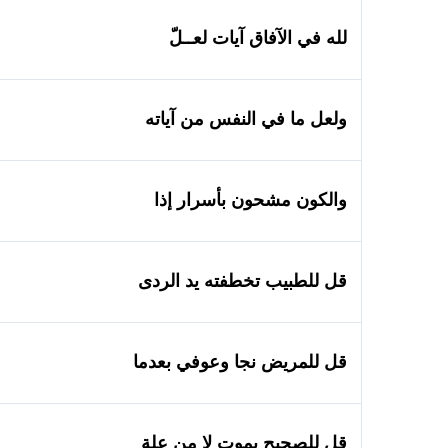
لله في الآفاق آيات لعــلّ
ولعل ما في النفس من آياته
والكون مشحون بأسرار إذا
قل للطبيب تخطفته يد الردى
قل للمريض نجا وعوفي بعدما
قل للصحيح يموت لا من علة