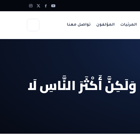
المرئيات
المؤلفون
تواصل معنا
لَكِنَّ أَكْثَرَ النَّاسِ لَا