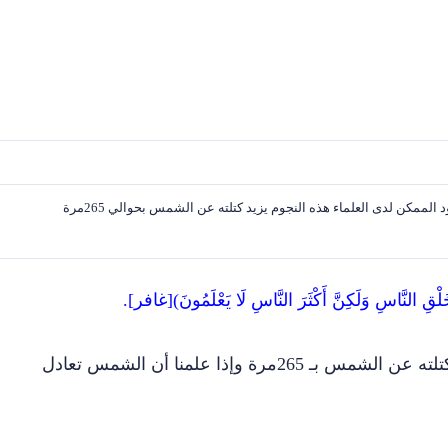
لممكن لدى العلماء هذه النجوم يزيد كتلته عن الشمس بحوالي 265مرة
لْقِ النَّاسِ وَلَكِنَّ أَكْثَرَ النَّاسِ لَا يَعْلَمُونَ)[غافر].
مرة وإذا علمنا أن الشمس تعادل