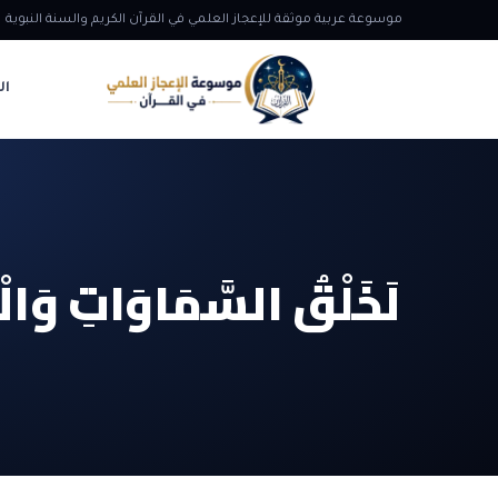
موسوعة عربية موثقة للإعجاز العلمي في القرآن الكريم والسنة النبوية
ال
لَخَلْقُ السَّمَاوَاتِ وَالْأَ