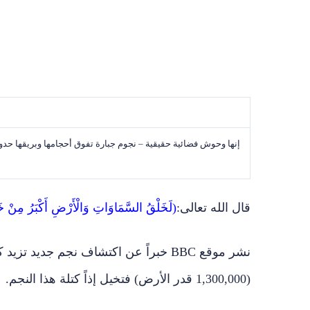
إنها وحوش فضائية حقيقية – نجوم جبارة تفوق أحجامها وبريقها حدود ا
قال الله تعالى:
(لَخَلْقُ السَّمَاوَاتِ وَالْأَرْضِ أَكْبَرُ مِنْ خَ
نشر موقع
BBC
خبراً عن اكتشاف نجم جديد تزيد كتلته عن الشمس بـ 265
(1,300,000 قدر الأرض) فتخيل إذاً كتلة هذا النجم.