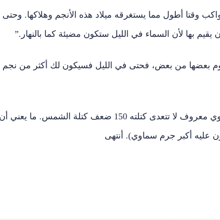
كب وقتا أطول مما يستغرقه ميلاد هذه الأنجم وهلاكها. وحتى
قيم بها لأن السماء في الليل ستكون مضيئة كما بالنهار.”
وم بعضها من بعض، فحتى في الليل فسيكون لك أكثر من نجم
وقبل اكتشاف فريق كراوذر، كان أضخم جرم سماوي معروف لا تتعدى كتلته 150 ضعف كتلة الشمس. ما يعني أن
ن عليه أكبر جرم سماوي). أنتهى