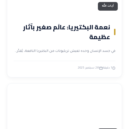
آيات الله
نعمة البكتيريا: عالَم صغير بآثار
عظيمة
في جسد الإنسان وحده تعيش تريليونات من البكتيريا النافعة، يُقدَّر…
1 دقيقة
28 سبتمبر 2025