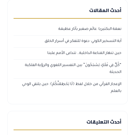
أحدث المقالات
نعمة البكتيريا: عالَم صغير بآثار عظيمة
آية التسخير الكوني: دعوة للتفكر في أسرار الخلق
حين تنهار المناعة الداخلية… تتداعى الأمم علينا
“كُلٌّ فِي فَلَكٍ يَسْبَحُونَ” بين التفسير اللغوي والرؤية الفلكية
الحديثة
الإعجاز القرآني من خلال لفظ ﴿لَا يَحْطِمَنَّكُمْ﴾: حين يلتقي الوحي
بالعلم
أحدث التعليقات