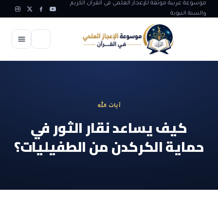
موسوعة عربية موثقة للإعجاز العلمي في القرآن الكريم
والسنة النبوية
الرئيسية
الإعجاز العلمي
آيات الله
الاعجاز العلمي في علوم الأرض
آيات الله
كيف يساعد نقار الثور في
الاعجاز الغيبي في القرآن
حماية الكركدن من الطفيليات؟
آيات الله في جسم الانسان
المقالات
الاعجاز في علوم الفلك والفضاء
آيات الله في خلق الحيوان
ابداعات اسلامية
شبهات وردود
الاعجاز العلمي في الكائنات الحية
آيات الله في خلق الكون
تأملات قرآنية
التطور والالحاد
المرئيات
الاعجاز البياني و اللغوي في القرآن
آيات الله في خلق النباتات
روائع الهدى النبوي
حول الاسلام
المؤلفون
الاعجاز العلمي علوم الطب و الحياة