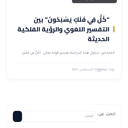
“كُلٌّ فِي فَلَكٍ يَسْبَحُونَ” بين
التفسير اللغوي والرؤية الفلكية
الحديثة
الملخص: تتناول هذه الدراسة تفسير قوله تعالى: ﴿كُلٌّ فِي فَلَكٍ…
6 دقيقة
22 أغسطس 2025
ابحث عن: