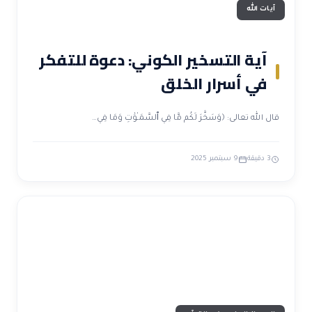
آيات الله
آية التسخير الكوني: دعوة للتفكر
في أسرار الخلق
قال الله تعالى: ﴿وَسَخَّرَ لَكُم مَّا فِي ٱلسَّمَـٰوَٰتِ وَمَا فِي…
3 دقيقة
9 سبتمبر 2025