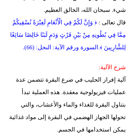
شيء. سبحان الله، الخالق العظيم.
قال تعالى :
﴿ وَإِنَّ لَكُمْ فِي الْأَنْعَامِ لَعِبْرَةً نُسْقِيكُمْ
مِمَّا فِي بُطُونِهِ مِنْ بَيْنِ فَرْثٍ وَدَمٍ لَبَنًا خَالِصًا سَائِغًا
لِلشَّارِبِينَ ﴾.السورة ورقم الآية: النحل: (66).
شرح الآلية:
آلية إفراز الحليب في ضرع البقرة تتضمن عدة
عمليات فيزيولوجية معقدة. هذه العملية تبدأ
بتناول البقرة للغذاء والماء والأعشاب، والتي
تحولها الجهاز الهضمي في البقرة إلى مواد غذائية
يمكن استخدامها في الجسم.