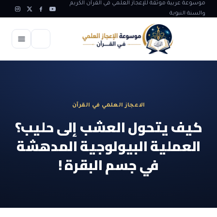
موسوعة عربية موثقة للإعجاز العلمي في القرآن الكريم
والسنة النبوية
الرئيسية
الإعجاز العلمي
الاعجاز العلمي في القرآن
الاعجاز العلمي في علوم الأرض
آيات الله
كيف يتحول العشب إلى حليب؟
الاعجاز الغيبي في القرآن
العملية البيولوجية المدهشة
آيات الله في جسم الانسان
المقالات
الاعجاز في علوم الفلك والفضاء
في جسم البقرة !
آيات الله في خلق الحيوان
ابداعات اسلامية
شبهات وردود
الاعجاز العلمي في الكائنات الحية
آيات الله في خلق الكون
تأملات قرآنية
التطور والالحاد
المرئيات
الاعجاز البياني و اللغوي في القرآن
آيات الله في خلق النباتات
روائع الهدى النبوي
حول الاسلام
المؤلفون
الاعجاز العلمي علوم الطب و الحياة