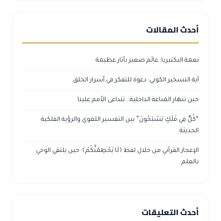
أحدث المقالات
نعمة البكتيريا: عالَم صغير بآثار عظيمة
آية التسخير الكوني: دعوة للتفكر في أسرار الخلق
حين تنهار المناعة الداخلية… تتداعى الأمم علينا
“كُلٌّ فِي فَلَكٍ يَسْبَحُونَ” بين التفسير اللغوي والرؤية الفلكية
الحديثة
الإعجاز القرآني من خلال لفظ ﴿لَا يَحْطِمَنَّكُمْ﴾: حين يلتقي الوحي
بالعلم
أحدث التعليقات