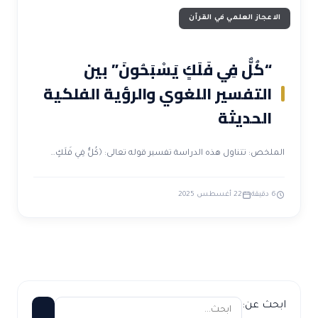
الاعجاز العلمي في القرآن
“كُلٌّ فِي فَلَكٍ يَسْبَحُونَ” بين
التفسير اللغوي والرؤية الفلكية
الحديثة
الملخص: تتناول هذه الدراسة تفسير قوله تعالى: ﴿كُلٌّ فِي فَلَكٍ…
6 دقيقة
22 أغسطس 2025
ابحث عن: