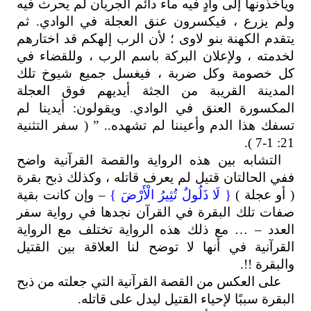
ويأخذونها إلى وادٍ فيه ماء دائم الجريان لم يحرث فيه
ولم يزرع ، فيكسرون عنق العجلة في الوادي. ثم
يتقدم الكهنة بنو لاوى ؛ لأن الرب إلهكم قد اختارهم
لخدمته ، ولإعلان البركة باسم الرب ، وللقضاء في
كل خصومة وكل ضربة ، فيغسل جميع شيوخ تلك
المدينة القريبة من الجثة أيديهم فوق العجلة
المكسورة العنق في الوادي. ويقولون: أيدينا لم
تسفك هذا الدم وأعيننا لم تشهده.. ” ( سفر التثنية
21: 1-7 ).
التشابه بين هذه الرواية والقصة القرآنية واضح
ففي الحالتان قتيل لم يعرف قاتله ، وكذلك ذبح بقرة
( أو عجلة )
{ لَا ذَلُولٌ تُثِيرُ الْأَرْضَ }
– وإن كانت بقية
صفات تلك البقرة في القرآن نجدها في رواية سفر
العدد – … مع ذلك هذه الرواية تختلف مع الرواية
القرآنية في أنها لا توضح لنا العلاقة بين القتيل
والبقرة !!.
على العكس من القصة القرآنية التي جعلته من ذبح
البقرة سببًا لإحياء القتيل ليدل على قاتله.