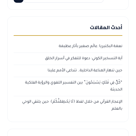
أحدث المقالات
نعمة البكتيريا: عالَم صغير بآثار عظيمة
آية التسخير الكوني: دعوة للتفكر في أسرار الخلق
حين تنهار المناعة الداخلية… تتداعى الأمم علينا
“كُلٌّ فِي فَلَكٍ يَسْبَحُونَ” بين التفسير اللغوي والرؤية الفلكية
الحديثة
الإعجاز القرآني من خلال لفظ ﴿لَا يَحْطِمَنَّكُمْ﴾: حين يلتقي الوحي
بالعلم