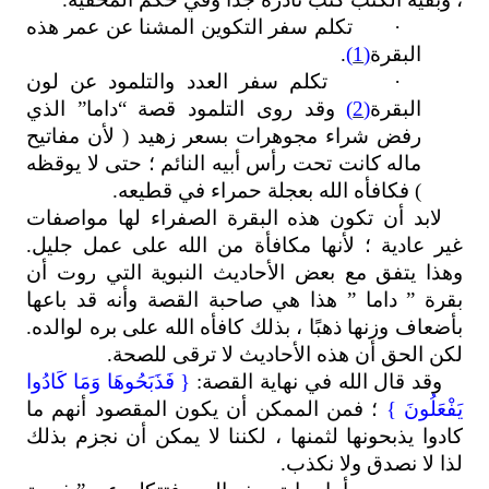
·
تكلم سفر التكوين المشنا عن عمر هذه
البقرة
(1)
.
·
تكلم سفر العدد والتلمود عن لون
البقرة
(2)
وقد روى التلمود قصة “داما” الذي
رفض شراء مجوهرات بسعر زهيد ( لأن مفاتيح
ماله كانت تحت رأس أبيه النائم ؛ حتى لا يوقظه
) فكافأه الله بعجلة حمراء في قطيعه.
لابد أن تكون هذه البقرة الصفراء لها مواصفات
غير عادية ؛ لأنها مكافأة من الله على عمل جليل.
وهذا يتفق مع بعض الأحاديث النبوية التي روت أن
بقرة ” داما ” هذا هي صاحبة القصة وأنه قد باعها
بأضعاف وزنها ذهبًا ، بذلك كافأه الله على بره لوالده.
لكن الحق أن هذه الأحاديث لا ترقى للصحة.
وقد قال الله في نهاية القصة:
{ فَذَبَحُوهَا وَمَا كَادُوا
يَفْعَلُونَ }
؛ فمن الممكن أن يكون المقصود أنهم ما
كادوا يذبحونها لثمنها ، لكننا لا يمكن أن نجزم بذلك
لذا لا نصدق ولا نكذب.