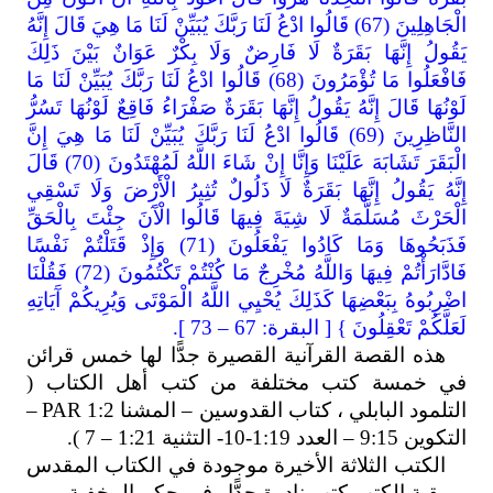
الْجَاهِلِينَ (67) قَالُوا ادْعُ لَنَا رَبَّكَ يُبَيِّنْ لَنَا مَا هِيَ قَالَ إِنَّهُ
يَقُولُ إِنَّهَا بَقَرَةٌ لَا فَارِضٌ وَلَا بِكْرٌ عَوَانٌ بَيْنَ ذَلِكَ
فَافْعَلُوا مَا تُؤْمَرُونَ (68) قَالُوا ادْعُ لَنَا رَبَّكَ يُبَيِّنْ لَنَا مَا
لَوْنُهَا قَالَ إِنَّهُ يَقُولُ إِنَّهَا بَقَرَةٌ صَفْرَاءُ فَاقِعٌ لَوْنُهَا تَسُرُّ
النَّاظِرِينَ (69) قَالُوا ادْعُ لَنَا رَبَّكَ يُبَيِّنْ لَنَا مَا هِيَ إِنَّ
الْبَقَرَ تَشَابَهَ عَلَيْنَا وَإِنَّا إِنْ شَاءَ اللَّهُ لَمُهْتَدُونَ (70) قَالَ
إِنَّهُ يَقُولُ إِنَّهَا بَقَرَةٌ لَا ذَلُولٌ تُثِيرُ الْأَرْضَ وَلَا تَسْقِي
الْحَرْثَ مُسَلَّمَةٌ لَا شِيَةَ فِيهَا قَالُوا الْآَنَ جِئْتَ بِالْحَقِّ
فَذَبَحُوهَا وَمَا كَادُوا يَفْعَلُونَ (71) وَإِذْ قَتَلْتُمْ نَفْسًا
فَادَّارَأْتُمْ فِيهَا وَاللَّهُ مُخْرِجٌ مَا كُنْتُمْ تَكْتُمُونَ (72) فَقُلْنَا
اضْرِبُوهُ بِبَعْضِهَا كَذَلِكَ يُحْيِي اللَّهُ الْمَوْتَى وَيُرِيكُمْ آَيَاتِهِ
لَعَلَّكُمْ تَعْقِلُونَ } [ البقرة: 67 – 73 ].
هذه القصة القرآنية القصيرة جدًّا لها خمس قرائن
في خمسة كتب مختلفة من كتب أهل الكتاب (
التلمود البابلي ، كتاب القدوسين – المشنا 1:2
PAR
–
التكوين 9:15 – العدد 1:19-10- التثنية 1:21 – 7 ).
الكتب الثلاثة الأخيرة موجودة في الكتاب المقدس
، وبقية الكتب كتب نادرة جدًّا وفي حكم المخفية.