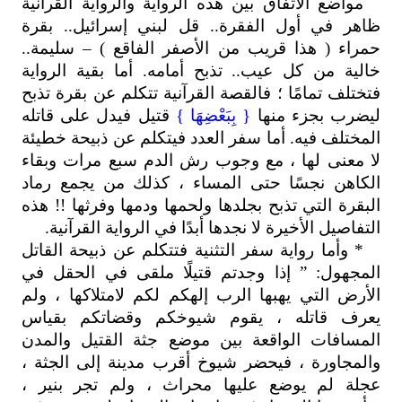
مواضع الاتفاق بين هذه الرواية والرواية القرآنية
ظاهر في أول الفقرة.. قل لبني إسرائيل.. بقرة
حمراء ( هذا قريب من الأصفر الفاقع ) – سليمة..
خالية من كل عيب.. تذبح أمامه. أما بقية الرواية
فتختلف تمامًا ؛ فالقصة القرآنية تتكلم عن بقرة تذبح
ليضرب بجزء منها
{ بِبَعْضِهَا }
قتيل فيدل على قاتله
المختلف فيه. أما سفر العدد فيتكلم عن ذبيحة خطيئة
لا معنى لها ، مع وجوب رش الدم سبع مرات وبقاء
الكاهن نجسًا حتى المساء ، كذلك من يجمع رماد
البقرة التي تذبح بجلدها ولحمها ودمها وفرثها !! هذه
التفاصيل الأخيرة لا نجدها أبدًا في الرواية القرآنية.
* وأما رواية سفر التثنية فتتكلم عن ذبيحة القاتل
المجهول: ” إذا وجدتم قتيلًا ملقى في الحقل في
الأرض التي يهبها الرب إلهكم لكم لامتلاكها ، ولم
يعرف قاتله ، يقوم شيوخكم وقضاتكم بقياس
المسافات الواقعة بين موضع جثة القتيل والمدن
والمجاورة ، فيحضر شيوخ أقرب مدينة إلى الجثة ،
عجلة لم يوضع عليها محراث ، ولم تجر بنير ،