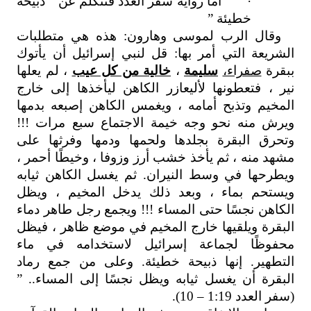
·
أما رواية سفر العدد فتتكلم عن ” ذبيحة
خطيئة ”
وقال الرب لموسى وهارون: هذه هي متطلبات
الشريعة التي أمر بها: قل لنبي إسرائيل أن يأتوك
ببقرة
صفراء،
سليمة
،
خالية من كل عيب
، لم يعلها
نير ، فتعطونها لأليعازر الكاهن ليأخذها إلى خارج
المخيم وتذبح أمامه ، ويغمس الكاهن إصبعه بدمها
ويرش منه نحو وجه خيمة الاجتماع سبع مرات !!!
وتحرق البقرة بجلدها ولحمها ودمها وفرثها على
مشهد منه ، ثم يأخذ خشب أرز وزوفا ، وخيطًا أحمر ،
ويطرحها في وسط النيران. ثم يغسل الكاهن ثيابه
ويستحم بماء ، وبعد ذلك يدخل المخيم ، ويظل
الكاهن نجسًا حتى المساء !!! ويجمع رجل طاهر دماء
البقرة ويلقيها خارج المخيم في موضع ظاهر ، فيظل
محفوظًا لجماعة إسرائيل لاستخدامه في ماء
التطهير. إنها ذبيحة خطيئة. وعلى من جمع رماد
البقرة أن يغسل ثيابه ويظل نجسًا إلى المساء.. ”
(سفر العدد 1:19 – 10).