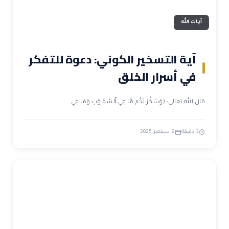
آيات الله
آية التسخير الكوني: دعوة للتفكر
في أسرار الخلق
قال الله تعالى: ﴿وَسَخَّرَ لَكُم مَّا فِي ٱلسَّمَـٰوَٰتِ وَمَا فِي…
3 دقيقة
9 سبتمبر 2025