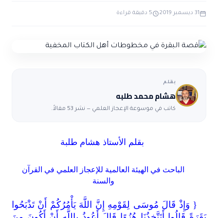
ضوابط و تأصيل الاعجاز
حول الاعجاز
الاعجاز التشريعي في القرآن
31 ديسمبر 2019
5 دقيقة قراءة
تواصل معنا
قصص للعبرة
حول السنة
مسلمين جدد
حول القراّن
مقالات اسلامية
بقلم
هشام محمد طلبه
كاتب في موسوعة الإعجاز العلمي — نشر 53 مقالاً.
بقلم الأستاذ هشام طلبة
الباحث في الهيئة العالمية للإعجاز العلمي في القرآن
والسنة
{ وَإِذْ قَالَ مُوسَى لِقَوْمِهِ إِنَّ اللَّهَ يَأْمُرُكُمْ أَنْ تَذْبَحُوا
بَقَرَةً قَالُوا أَتَتَّخِذُنَا هُزُوًا قَالَ أَعُوذُ بِاللَّهِ أَنْ أَكُونَ مِنَ