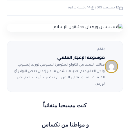
ضوابط و تأصيل الاعجاز
حول الاعجاز
الاعجاز التشريعي في القرآن
12 ديسمبر 2019
14 دقيقة قراءة
تواصل معنا
قصص للعبرة
حول السنة
مسلمين جدد
حول القراّن
مقالات اسلامية
بقلم
موسوعة الإعجاز العلمي
هنالك العديد من الأنواع المتوفرة لنصوص لوريم إيبسوم،
ولكن الغالبية تم تعديلها بشكل ما عبر إدخال بعض النوادر أو
الكلمات العشوائية إلى النص. إن كنت تريد أن تستخدم نص
لوريم…
كنت مسيحيا متفانياً
و مواطنا من تكساس