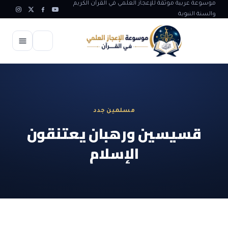
موسوعة عربية موثقة للإعجاز العلمي في القرآن الكريم
والسنة النبوية
الرئيسية
الإعجاز العلمي
مسلمين جدد
الاعجاز العلمي في علوم الأرض
آيات الله
قسيسين ورهبان يعتنقون
الاعجاز الغيبي في القرآن
الإسلام
آيات الله في جسم الانسان
المقالات
الاعجاز في علوم الفلك والفضاء
آيات الله في خلق الحيوان
ابداعات اسلامية
شبهات وردود
الاعجاز العلمي في الكائنات الحية
آيات الله في خلق الكون
تأملات قرآنية
التطور والالحاد
المرئيات
الاعجاز البياني و اللغوي في القرآن
آيات الله في خلق النباتات
روائع الهدى النبوي
حول الاسلام
المؤلفون
الاعجاز العلمي علوم الطب و الحياة