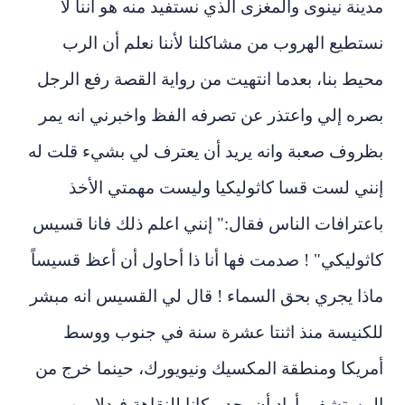
مدينة نينوى والمغزى الذي نستفيد منه هو أننا لا
نستطيع الهروب من مشاكلنا لأننا نعلم أن الرب
محيط بنا، بعدما انتهيت من رواية القصة رفع الرجل
بصره إلي واعتذر عن تصرفه الفظ واخبرني انه يمر
بظروف صعبة وانه يريد أن يعترف لي بشيء قلت له
إنني لست قسا كاثوليكيا وليست مهمتي الأخذ
باعترافات الناس فقال:" إنني اعلم ذلك فانا قسيس
كاثوليكي" ! صدمت فها أنا ذا أحاول أن أعظ قسيساً
ماذا يجري بحق السماء ! قال لي القسيس انه مبشر
للكنيسة منذ اثنتا عشرة سنة في جنوب ووسط
أمريكا ومنطقة المكسيك ونيويورك، حينما خرج من
المستشفى أراد أن يجد مكانا للنقاهة فبدلا من